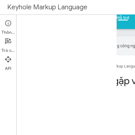
Keyhole Markup Language
Trang chủ
Hướng dẫn
Tài liệu tham khảo
Hỗ trợ
Thông tin
Google sử dụng công ngh
Trò chuyện
Trang chủ
Sản phẩm
Keyhole Markup Lang
API
Câu hỏi thường gặp
Trên trang này
Bắt đầu
Hình học KML
Các tính năng nâng cao của KML
KML trên web
Đường dẫn tương đối trong tệp KMZ
Khác