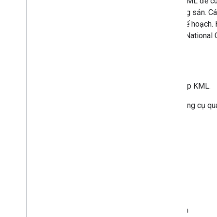
Các nhà khoa học sử dụng KML để cung 
động động đất và mỏ khoáng sản. Các 
xây dựng và hình dung các kế hoạch. 
và hiện tại. Các tổ chức như Nationa
toàn cầu.
Làm cách nào để tạo tệp KML?
Có 3 công cụ chính để tạo tệp KML.
Google Earth Đây là công cụ qu
Dấu vị trí
Đường dẫn
Đa giác
Lớp phủ hình ảnh
Liên kết mạng
Mô hình địa điểm