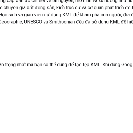
cấp bản đồ chi tiết về tài nguyên, mô hình và xu hướng như núi lử
chuyên gia bất động sản, kiến trúc sư và cơ quan phát triển đô
Học sinh và giáo viên sử dụng KML để khám phá con người, địa đ
l Geographic, UNESCO và Smithsonian đều đã sử dụng KML để hiển
an trọng nhất mà bạn có thể dùng để tạo tệp KML. Khi dùng Google