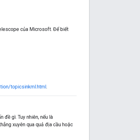
elescope của Microsoft. Để biết
ion/topicsinkml.html
.
đề gì. Tuy nhiên, nếu là
 thẳng xuyên qua quả địa cầu hoặc