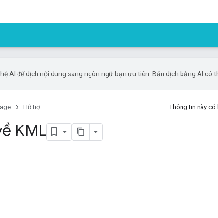
ệ AI để dịch nội dung sang ngôn ngữ bạn ưu tiên. Bản dịch bằng AI có thể
uage
Hỗ trợ
Thông tin này có
 về KML