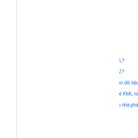
Bắt đầu
KML là gì?
Ai sử dụng KML?
Làm cách nào để tạo tệp KML?
Làm cách nào để mở tệp KMZ?
Làm cách nào để tạo KML cho dữ liệu
Google Earth hỗ trợ những thẻ KML n
Tôi có thể tìm Hướng dẫn cho nhà phát
Hình học KML