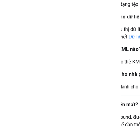
để công cụ nén có thể nhận dạng tệp. 
Làm cách nào để tạo tệp KML cho dữ liệ
Bạn có thể dùng KML để biểu thị dữ l
thêm thông tin, hãy xem bài viết
Dữ li
Google Earth hỗ trợ những thẻ KML nào
Google Earth hỗ trợ tất cả các thẻ K
Tôi có thể tìm Hướng dẫn dành cho nhà p
Bạn có thể xem Hướng dẫn dành cho n
Tại sao các đường kẻ của tôi biến mất?
Khi LineString có clampToGround, đườ
"relativeToGround", bạn có thể cần 
địa hình.