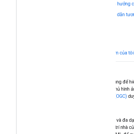
Những nội dung nào chịu ảnh hưởng c
Làm cách nào để sửa đường dẫn tươ
Khác
Tệp KML trong phần Địa điểm của tôi
KML là gì?
KML là một định dạng tệp dùng để hiển
để xác định vị trí, thêm lớp phủ hình
Geospatial Consortium, Inc. (OGC)
duy
Ai sử dụng KML?
Cộng đồng KML rất rộng lớn và đa dạn
tạo tệp KML để đánh dấu vị trí nhà củ