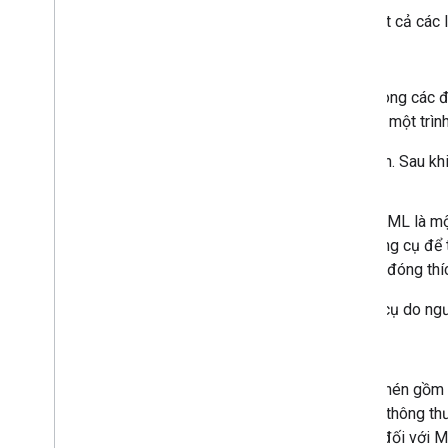
Thư mục chứa tất cả các l
PhotoOverlays
Sau khi bạn tạo một trong các đ
đó, bạn có thể dán vào một trìn
Trình chỉnh sửa văn bản. Sau kh
đầu chỉnh sửa.
Trình chỉnh sửa XML. KML là mộ
cao cung cấp nhiều công cụ để 
phần tử KML bằng thẻ đóng thí
Ngoài ra, còn có nhiều công cụ do ng
Làm cách nào để mở tệp KMZ?
Tệp KMZ là một bộ sưu tập nén gồm m
mở bằng bất kỳ công cụ zip thông th
đối với Windows, "Stuffit" – đối với 