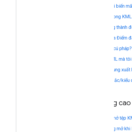
Tại sao các đường kẻ của tôi biến mấ
Tôi có thể vẽ một hình tròn trong KM
Tôi có thể thay đổi LineString thành
Làm cách nào để ẩn nhãn của Điểm đ
Tại sao tôi gặp lỗi phân tích cú pháp?
Làm cách nào để biết tệp KML mà tôi 
Có cách nào kiểm soát nội dung xuất h
Tôi có thể chỉ định các màu sắc/kiểu
Các tính năng nâng ca
Tôi có thể mở một bóng khi mở tệp 
Tôi có thể giữ một bong bóng mở khi