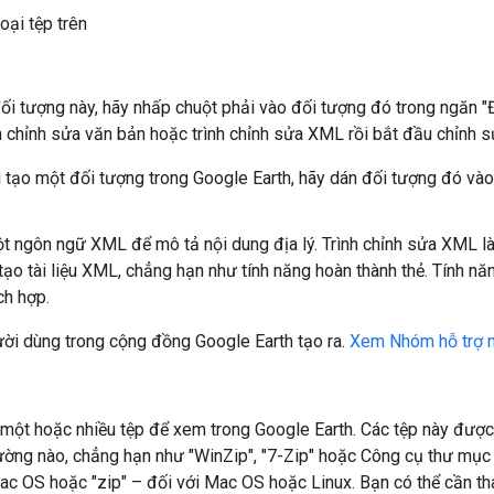
oại tệp trên
ối tượng này, hãy nhấp chuột phải vào đối tượng đó trong ngăn "Đ
h chỉnh sửa văn bản hoặc trình chỉnh sửa XML rồi bắt đầu chỉnh s
i tạo một đối tượng trong Google Earth, hãy dán đối tượng đó vào
t ngôn ngữ XML để mô tả nội dung địa lý. Trình chỉnh sửa XML là
tạo tài liệu XML, chẳng hạn như tính năng hoàn thành thẻ. Tính 
ch hợp.
ười dùng trong cộng đồng Google Earth tạo ra.
Xem Nhóm hỗ trợ n
ột hoặc nhiều tệp để xem trong Google Earth. Các tệp này được 
ường nào, chẳng hạn như "WinZip", "7-Zip" hoặc Công cụ thư m
Mac OS hoặc "zip" – đối với Mac OS hoặc Linux. Bạn có thể cần tha