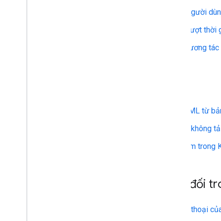
Tôi có thể xem tệp KML do người dù
Tôi có thể điều khiển thanh trượt thờ
Làm cách nào để thêm tính tương tác
KML trên web
Tôi có thể tự động tạo tệp KML từ bả
Tại sao các tệp KML của tôi không t
Làm cách nào để đặt webcam trong
Đường dẫn tương đối t
Tại sao nội dung trong bóng thoại của