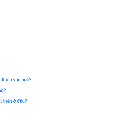
 thiên văn học?
ào?
 triển ở đâu?