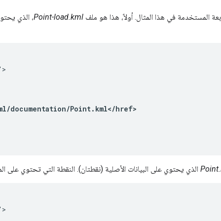
ربعة المستخدمة في هذا المثال. أولاً، هذا هو ملف
Point-load.kml
">
ml/documentation/Point.kml</href>
Point
الذي يحتوي على البيانات الأصلية (نقطتان). النقطة التي تحتوي على المعرف "point123" هي النقطة التي سيتم
">