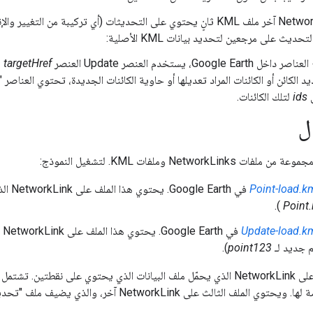
يث على مرجعين لتحديد بيانات KML الأصلية:
Google، يستخدم العنصر Update العنصر
targetHref
ل
يد الكائن أو الكائنات المراد تعديلها أو حاوية الكائنات الجديدة، تحتوي العناصر
ى
ids
لتلك الكائنات.
ل
NetworkL وملفات KML. لتشغيل النموذج:
Point-load.k
في rth
).
Point
Update-load.k
في
 جديد لـ
point123
).
يحتوي الملف الأول على NetworkLink الذي يحمّل ملف البيانات الذي يحتوي عل
Network آخر، والذي يضيف ملف "تحديث". يعدِّل العنصر "تغيير" اسم العلامة الموضعية في