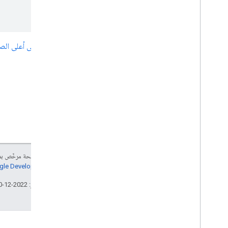
الرجوع إلى أعلى ال
إنّ محتوى هذه الصفحة مرخّص 
سياسات موقع Google Developers‏
تاريخ التعديل الأخير: 2022-12-20 (حسب التوقيت العالمي المتفَّق عليه)