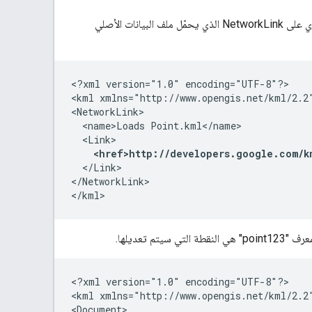
، الذي يحتوي على NetworkLink الذي يحمّل ملف البيانات الأصلي
<?xml version="1.0" encoding="UTF-8"?>
<kml xmlns="http://www.opengis.net/kml/2.2
<NetworkLink>
  <name>Loads Point.kml</name>
  <Link>
<href>http://developers.google.com/k
  </Link>
</NetworkLink>
</kml>
 تعديلها.
<?xml version="1.0" encoding="UTF-8"?>
<kml xmlns="http://www.opengis.net/kml/2.2
<Document>