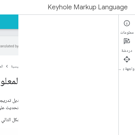
Keyhole Markup Language
الصفحة الرئيسية
الأدلة
المراجع
الدعم
معلومات
دردشة
Introduction
الصفحة الرئيسية
ال
KML Tutorial
واجهة برمجة التطبيقات
Topic Overview
آخر المعلو
Changing the Camera
Touring
Altitude Modes
يحتوي التحديث على أ
Time & Animation
Cameras
يوضح الشكل التالي 
Data Types