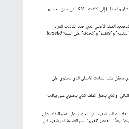
يحمّل NetworkLink آخر ملف KML ثانٍ يحتوي على التحديثات (أي تركيبة من التغيير والإنشاء والحذف) إلى كائنات KML التي سبق تحميلها.
تحديد الملف الأصلي الذي حدد الكائنات المراد
 "التغيير" و"الإنشاء" و"الحذف" على السمة
targetId
Google Ea. يحتوي هذا الملف على NetworkLink الذي يحمّل ملف البيانات الأصلي الذي يحتوي على
 Google Earth. يحتوي هذا الملف على NetworkLink الثاني، والذي يحمّل الملف الذي يحتوي على بيانات
ى نقطتين. تشتمل العلامات الموضعية التي تحتوي على هذه النقاط على