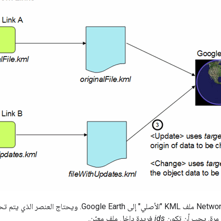
مرة. يجب أن تكون
ids
فريدة داخل ملف معيّن.