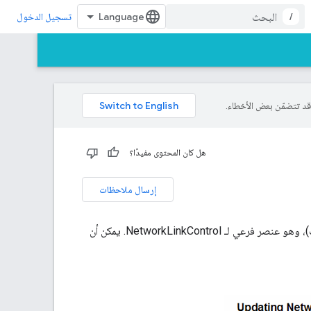
/
تسجيل الدخول
هل كان المحتوى مفيدًا؟
إرسال ملاحظات
لإجراء تعديل تدريجي على البيانات المحمّلة عبر NetworkLink، استخدم العنصر Update (تحديث)، وهو عنصر فرعي لـ NetworkLinkControl. يمكن أن