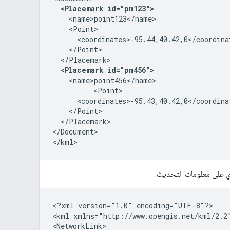
<Placemark id="pm123">
    <name>point123</name>
    <Point>

      <coordinates>-95.44,40.42,0</coordinat
    </Point>
  </Placemark>

<Placemark id="pm456">
    <name>point456</name>
	  <Point>

      <coordinates>-95.43,40.42,0</coordina
    </Point>
  </Placemark>
</Document>
</kml>
وي على معلومات التحديث.
<?xml version="1.0" encoding="UTF-8"?>
<kml xmlns="http://www.opengis.net/kml/2.2
<NetworkLink>