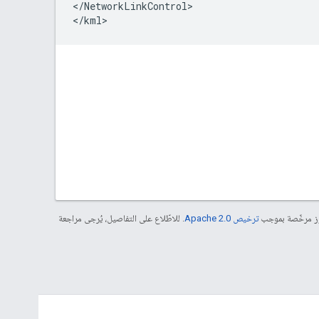
</NetworkLinkControl>
</kml>
موز مرخّصة بموجب
ترخيص Apache 2.0‏
. للاطّلاع على التفاصيل، يُرجى مراجعة