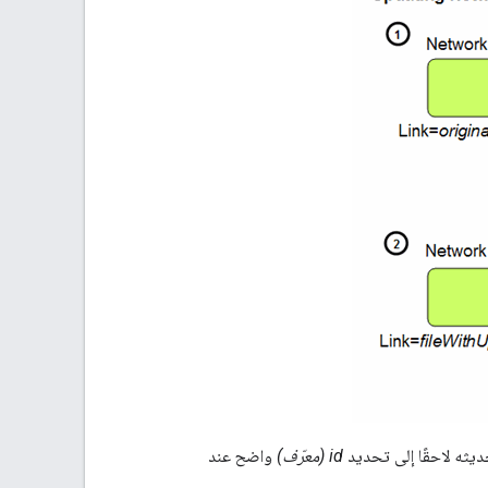
id (معرّف)
واضح عند