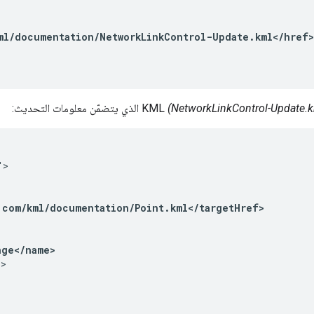
ml/documentation/NetworkLinkControl-Update.kml</href>
(NetworkLinkControl-Update.
">
.com/kml/documentation/Point.kml</targetHref>
nge</name>
->