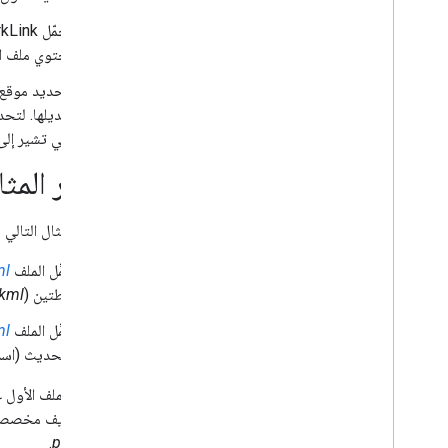
يحتوي ملف التحد
لتحديد موقع العناصر داخل  Earth
تعديلها. لتحد
التي تشير إل
تغيير المثا
يعرض المثال التالي مجموعة من ملفات inks
حمِّل الملف
ml
نقطتين (
.kml
حمِّل الملف
ml
التحديث (اسم
أرقام تعريف مخصصة لها. ويحتوي الملف الثالث على Link
.
point123