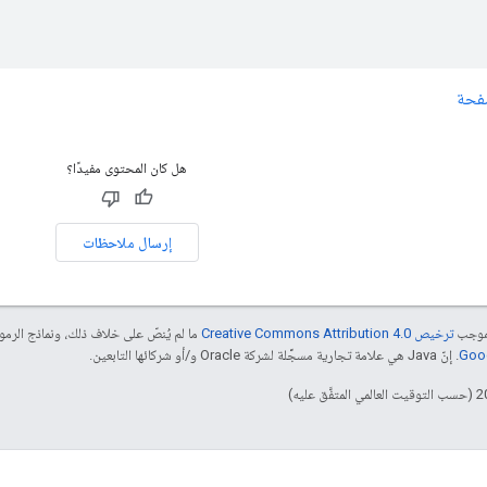
صفحة
هل كان المحتوى مفيدًا؟
إرسال ملاحظات
بموجب
ترخيص Creative Commons Attribution 4.0‏
ما لم يُنصّ على خلاف ذلك، ونماذج الر
. إنّ Java هي علامة تجارية مسجَّلة لشركة Oracle و/أو شركائها التابعين.