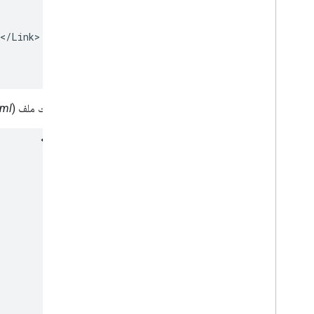
</Link>

أخيرًا، إليك ملف KML
) الذي يتضمّن معلومات التحديث:
kml