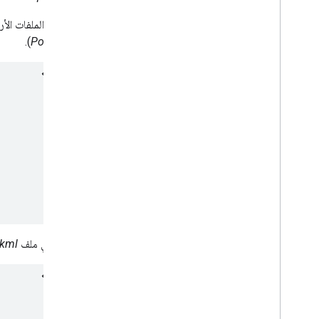
فيما يلي الملفات الأ
).
Point.kml
(
في ما يلي ملف
.kml