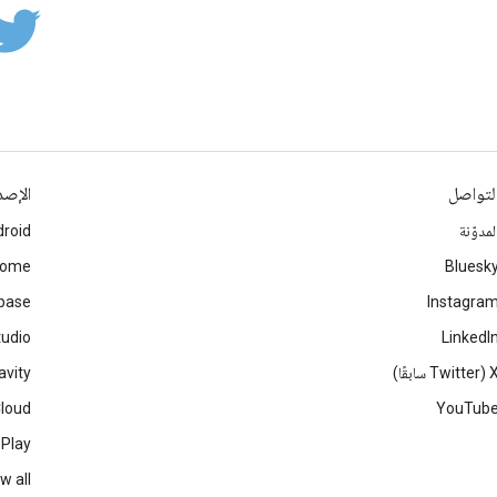
لتواصل
الإصد
لمدوّنة
roid
rome
Bluesk
ebase
Instagra
tudio
LinkedI
Twitter سابقًا)
avity
Cloud
YouTub
 Play
w all