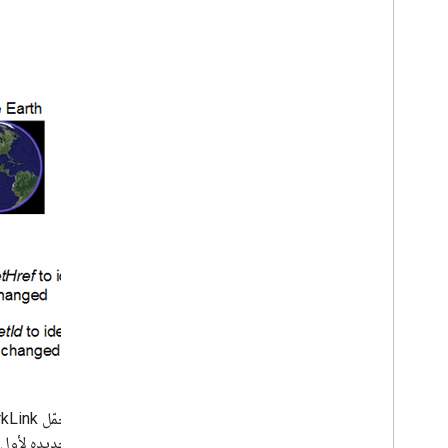
Sky Data
Photo Overlays
Custom Data
3d Models
Developer Concepts
Compressed KMZ Files
Regionalize data
Syncing Data
Refresh and Expiration
يحمّل NetworkLink ملف KML "الأصلي" إلى Google Earth. ويحتاج العنصر الذي يتم تحديثه لاحقًا إلى تحديد
تحديده لأول 