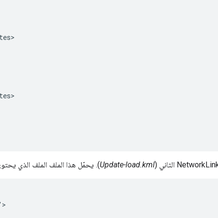
es>

tes>
Update-load.kml
). يحمّل هذا الملف الملف الذي يحت
">