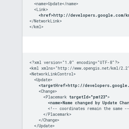
  <name>Update</name>
  <Link>
<href>http://developers.google.com/k
</NetworkLink>
</kml>
<?xml version="1.0" encoding="UTF-8"?>
<kml xmlns="http://www.opengis.net/kml/2.2
<NetworkLinkControl>
  <Update>
<targetHref>http://developers.google
    <Change>
      <Placemark 
targetId="pm123"
>

<name>Name changed by Update Cha
        <!-- coordinates remain the same -
      </Placemark>
    </Change>

  </Update>