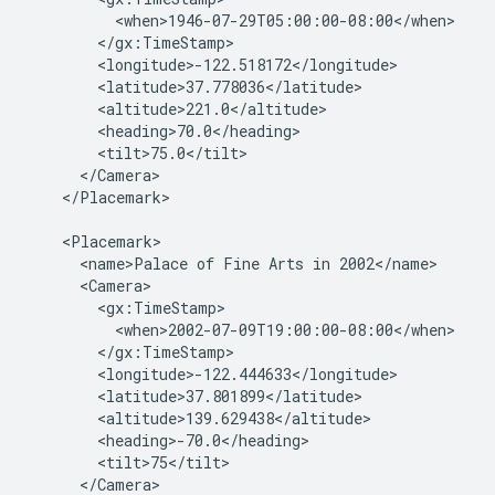
          <when>1946-07-29T05:00:00-08:00</when>

        </gx:TimeStamp>

        <longitude>-122.518172</longitude>

        <latitude>37.778036</latitude>

        <altitude>221.0</altitude>

        <heading>70.0</heading>

        <tilt>75.0</tilt>

      </Camera>

    </Placemark>

    <Placemark>

      <name>Palace of Fine Arts in 2002</name>

      <Camera>

        <gx:TimeStamp>

          <when>2002-07-09T19:00:00-08:00</when>

        </gx:TimeStamp>

        <longitude>-122.444633</longitude>

        <latitude>37.801899</latitude>

        <altitude>139.629438</altitude>

        <heading>-70.0</heading>

        <tilt>75</tilt>

      </Camera>
