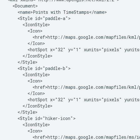
  <Document>
    <name>Points with TimeStamps</name>
    <Style id="paddle-a">
      <IconStyle>
        <Icon>
          <href>http://maps.google.com/mapfiles/kml/
        </Icon>
        <hotSpot x="32" y="1" xunits="pixels" yunits
      </IconStyle>
    </Style>
    <Style id="paddle-b">
      <IconStyle>
        <Icon>
          <href>http://maps.google.com/mapfiles/kml/
        </Icon>
        <hotSpot x="32" y="1" xunits="pixels" yunits
      </IconStyle>
    </Style>
    <Style id="hiker-icon">
      <IconStyle>
        <Icon>
          <href>http://maps.google.com/mapfiles/ms/i