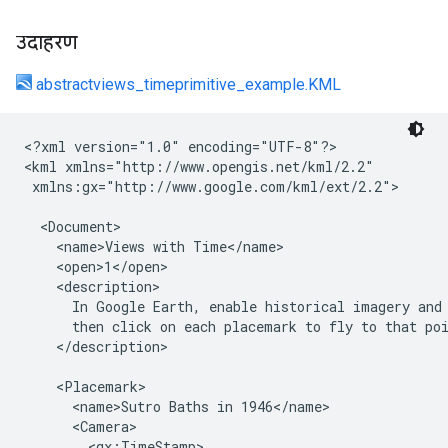
उदाहरण
abstractviews_timeprimitive_example.KML
<?xml version="1.0" encoding="UTF-8"?>

<kml xmlns="http://www.opengis.net/kml/2.2"

 xmlns:gx="http://www.google.com/kml/ext/2.2">

  <Document>

    <name>Views with Time</name>

    <open>1</open>

    <description>

      In Google Earth, enable historical imagery and 
      then click on each placemark to fly to that poi
    </description>

    <Placemark>

      <name>Sutro Baths in 1946</name>

      <Camera>

        <gx:TimeStamp>
