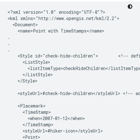
<?xml version="1.0" encoding="UTF-8"?>

<kml xmlns="http://www.opengis.net/kml/2.2">
  <Document>
    <name>Point with TimeStamps</name>

.

.

.
    <Style id="check-hide-children">        <!-- def
      <ListStyle>
        <listItemType>checkHideChildren</listItemTyp
      </ListStyle>
    <Placemark>
      <TimeStamp>
        <when>2007-01-12</when>
      </TimeStamp>
      <styleUrl>#hiker-icon</styleUrl>
      <Point>