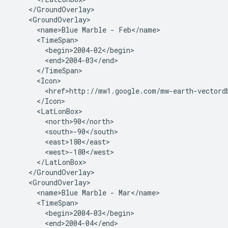
    </GroundOverlay>
    <GroundOverlay>
      <name>Blue Marble - Feb</name>
      <TimeSpan>
        <begin>2004-02</begin>
        <end>2004-03</end>
      </TimeSpan>
      <Icon>
        <href>http://mw1.google.com/mw-earth-vectord
      </Icon>
      <LatLonBox>
        <north>90</north>
        <south>-90</south>
        <east>180</east>
        <west>-180</west>
      </LatLonBox>
    </GroundOverlay>
    <GroundOverlay>
      <name>Blue Marble - Mar</name>
      <TimeSpan>
        <begin>2004-03</begin>
        <end>2004-04</end>