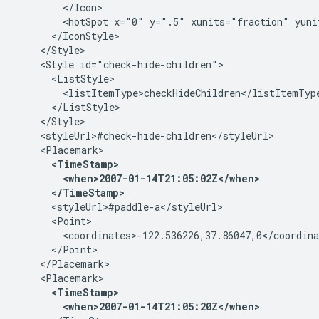
        </Icon>
        <hotSpot x="0" y=".5" xunits="fraction" yuni
      </IconStyle>
    </Style>
    <Style id="check-hide-children">
      <ListStyle>
        <listItemType>checkHideChildren</listItemTyp
      </ListStyle>
    </Style>
    <styleUrl>#check-hide-children</styleUrl>
    <Placemark>
<TimeStamp>
        <when>2007-01-14T21:05:02Z</when>
      </TimeStamp>
      <styleUrl>#paddle-a</styleUrl>
      <Point>
        <coordinates>-122.536226,37.86047,0</coordina
      </Point>
    </Placemark>
    <Placemark>
<TimeStamp>
        <when>2007-01-14T21:05:20Z</when>