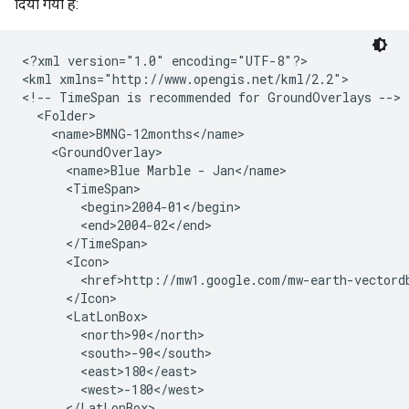
दिया गया है:
<?xml version="1.0" encoding="UTF-8"?>
<kml xmlns="http://www.opengis.net/kml/2.2">

<!-- TimeSpan is recommended for GroundOverlays -->
  <Folder>
    <name>BMNG-12months</name>
    <GroundOverlay>
      <name>Blue Marble - Jan</name>
      <TimeSpan>
        <begin>2004-01</begin>
        <end>2004-02</end>
      </TimeSpan>
      <Icon>
        <href>http://mw1.google.com/mw-earth-vectord
      </Icon>
      <LatLonBox>
        <north>90</north>
        <south>-90</south>
        <east>180</east>
        <west>-180</west>
      </LatLonBox>