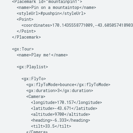
  <Placemark id="mountainpin1">

    <name>Pin on a mountaintop</name>

    <styleUrl>#pushpin</styleUrl>
    <Point>
      <coordinates>170.1435558771009,-43.605057418903
    </Point>

  </Placemark>

  <gx:Tour>

    <name>Play me!</name>

    <gx:Playlist>

      <gx:FlyTo>
        <gx:flyToMode>bounce</gx:flyToMode>
        <gx:duration>3</gx:duration>
        <Camera>
          <longitude>170.157</longitude>
          <latitude>-43.671</latitude>
          <altitude>9700</altitude>
          <heading>-6.333</heading>
          <tilt>33.5</tilt>
        </Camera>