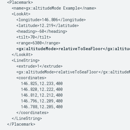
<Placemark>

  <name>gx:altitudeMode Example</name>

  <LookAt>

    <longitude>146.806</longitude>

    <latitude>12.219</latitude>

    <heading>-60</heading>

    <tilt>70</tilt>

    <range>6300</range>

<gx:altitudeMode>relativeToSeaFloor</gx:altitu
  </LookAt>

  <LineString>

    <extrude>1</extrude>

    <gx:altitudeMode>relativeToSeaFloor</gx:altitudeM
    <coordinates>

      146.825,12.233,400

      146.820,12.222,400

      146.812,12.212,400

      146.796,12.209,400

      146.788,12.205,400

    </coordinates>

  </LineString>

</Placemark>
