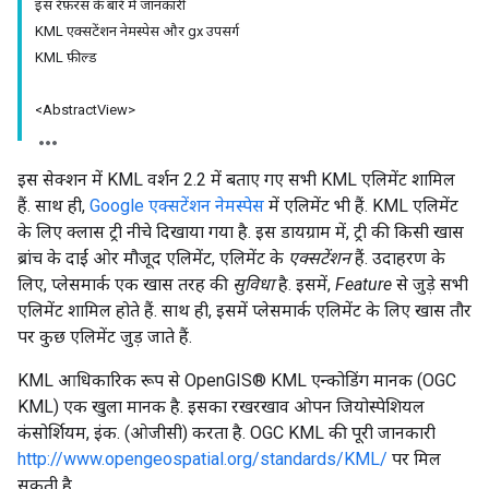
इस रेफ़रंस के बारे में जानकारी
KML एक्सटेंशन नेमस्पेस और gx उपसर्ग
KML फ़ील्ड
<AbstractView>
इस सेक्शन में KML वर्शन 2.2 में बताए गए सभी KML एलिमेंट शामिल
हैं. साथ ही,
Google एक्सटेंशन नेमस्पेस
में एलिमेंट भी हैं. KML एलिमेंट
के लिए क्लास ट्री नीचे दिखाया गया है. इस डायग्राम में, ट्री की किसी खास
ब्रांच के दाईं ओर मौजूद एलिमेंट, एलिमेंट के
एक्सटेंशन
हैं. उदाहरण के
लिए, प्लेसमार्क एक खास तरह की
सुविधा
है. इसमें,
Feature
से जुड़े सभी
एलिमेंट शामिल होते हैं. साथ ही, इसमें प्लेसमार्क एलिमेंट के लिए खास तौर
पर कुछ एलिमेंट जुड़ जाते हैं.
KML आधिकारिक रूप से OpenGIS® KML एन्कोडिंग मानक (OGC
KML) एक खुला मानक है. इसका रखरखाव ओपन जियोस्पेशियल
कंसोर्शियम, इंक. (ओजीसी) करता है. OGC KML की पूरी जानकारी
http://www.opengeospatial.org/standards/KML/
पर मिल
सकती है.