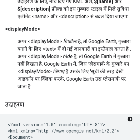
उदाहरण के लिए, नीचे दिए गए KML अंश,
$[name]
और
$[description]
फ़ील्ड को इस गुब्बारा स्टाइल में मिले सुविधा
एलीमेंट <name> और <description> से बदल दिया जाएगा:
<displayMode>
अगर <displayMode>
डिफ़ॉल्ट
है, तो Google Earth, गुब्बारा
बनाने के लिए <text> में दी गई जानकारी का इस्तेमाल करता है .
अगर <displayMode>
hide
है, तो Google Earth में गुब्बारा
नहीं दिखता है.
Google Earth में, जिस प्लेसमार्क के गुब्बारे का
<displayMode>
छिपाएं
है उसके लिए 'सूची की तरह देखें'
आइकॉन पर क्लिक करके, Google Earth उस प्लेसमार्क पर
जाता है.
उदाहरण
<?xml version="1.0" encoding="UTF-8"?>
<kml xmlns="http://www.opengis.net/kml/2.2">
<Document>
