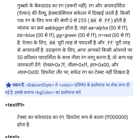
गुब्बारे के बैकग्राउंड का रंग (ज़रूरी नहीं). रंग और अपारदर्शिता
(ऐल्फ़ा) की वैल्यू, हेक्साडेसिमल संकेतन में दिखाई जाती हैं. किसी
एक रंग के लिए मान की श्रेणी 0 से 255 (
00
से
ff
) होती है.
व्यंजक का क्रम
aabbggrr
होता है, जहां
aa=alpha
(00 से ff);
bb=blue
(00 से ff);
gg=green
(00 से ff);
rr=red
(00 से ff)
है. ऐल्फ़ा के लिए,
00
पूरी तरह से पारदर्शी है और
ff
पूरी तरह
से अपारदर्शी है. उदाहरण के लिए, अगर आपको किसी ओवरले पर
50 प्रतिशत पारदर्शिता के साथ नीला रंग लागू करना है, तो आप यह
जानकारी देंगे:
ऐल्फ़ा
=0x7f,
नीला
=0xff,
हरा
=0x00, और
लाल
=0x00. डिफ़ॉल्ट तौर पर, सफ़ेद रंग का टेक्स्ट नहीं दिखता है.
ध्यान दें:
<BaloonStyle> में <color> एलिमेंट के इस्तेमाल पर रोक लगा दी
गई है. इसके बजाय <bgColor> का इस्तेमाल करें.
<textरंग>
टेक्स्ट का फ़ोरग्राउंड का रंग. डिफ़ॉल्ट रूप से काला (ff000000)
होता है.
<text>