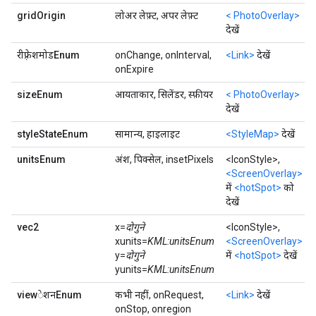
gridOrigin
लोअर लेफ़्ट, अपर लेफ़्ट
< PhotoOverlay>
देखें
रीफ़्रेशमोडEnum
onChange, onInterval,
<Link>
देखें
onExpire
sizeEnum
आयताकार, सिलेंडर, स्फ़ीयर
< PhotoOverlay>
देखें
styleStateEnum
सामान्य, हाइलाइट
<StyleMap>
देखें
unitsEnum
अंश, पिक्सेल, insetPixels
<IconStyle>,
<ScreenOverlay>
में
<hotSpot>
को
देखें
vec2
x=
दोगुने
<IconStyle>,
xunits=
KML:unitsEnum
<ScreenOverlay>
y=
दोगुने
में
<hotSpot>
देखें
yunits=
KML:unitsEnum
viewेशनEnum
कभी नहीं, onRequest,
<Link>
देखें
onStop, onregion