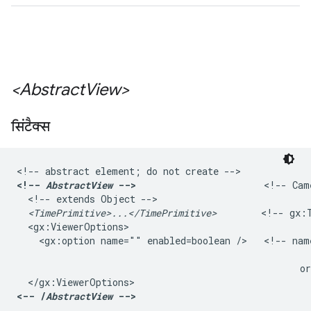
<Abstract
View>
सिंटैक्स
<!--
 AbstractView
 -->
                       <!-- Cam
  <!-- extends 
Object
 -->

<TimePrimitive>...</TimePrimitive>
        <!-- gx:T
  <gx:ViewerOptions>

    <gx:option name="" enabled=boolean />   <!-- name
                                                     
                                                   or
<-- /
AbstractView
 -->