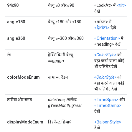
94x90
वैल्यू ≥0 और ≤90
<LookAt> में
<tilt>
देखें
angle180
वैल्यू ≥180 और ≤180
<मॉडल> में
<देशांतर>
देखें
angle360
वैल्यू ≥−360 और ≤360
<Orientation>
में
<heading> देखें
रंग
हेक्सिबिनरी वैल्यू:
<ColorStyle>
को
aaggggrr
बड़ा करने वाला कोई
भी एलिमेंट देखें
colorModeEnum
सामान्य, रैंडम
<ColorStyle>
को
बड़ा करने वाला कोई
भी एलिमेंट देखें
तारीख और समय
dateTime, तारीख,
<TimeSpan>
और
gYearMonth, gYear
<TimeStamp>
देखें
displayModeEnum
डिफ़ॉल्ट, छिपाएं
<BaloonStyle>
देखें