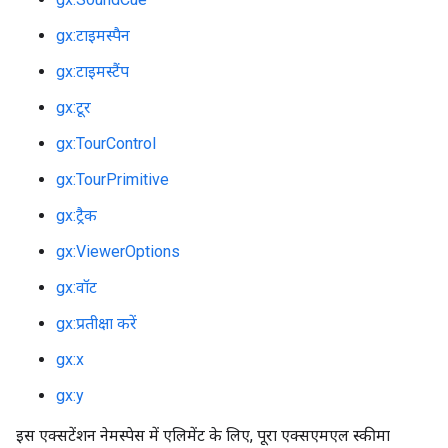
gx:टाइमस्पैन
gx:टाइमस्टैंप
gx:टूर
gx:TourControl
gx:TourPrimitive
gx:ट्रैक
gx:ViewerOptions
gx:वॉट
gx:प्रतीक्षा करें
gx:x
gx:y
इस एक्सटेंशन नेमस्पेस में एलिमेंट के लिए, पूरा एक्सएमएल स्कीमा