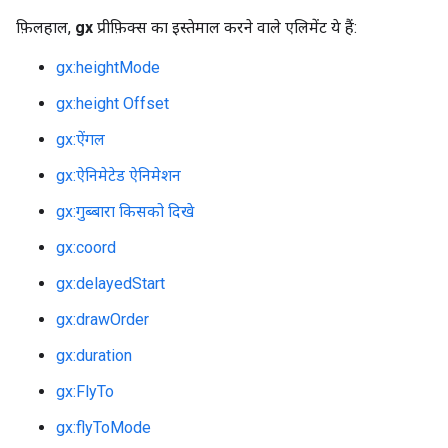
फ़िलहाल,
gx
प्रीफ़िक्स का इस्तेमाल करने वाले एलिमेंट ये हैं:
gx:heightMode
gx:height Offset
gx:ऐंगल
gx:ऐनिमेटेड ऐनिमेशन
gx:गुब्बारा किसको दिखे
gx:coord
gx:delayedStart
gx:drawOrder
gx:duration
gx:FlyTo
gx:flyToMode