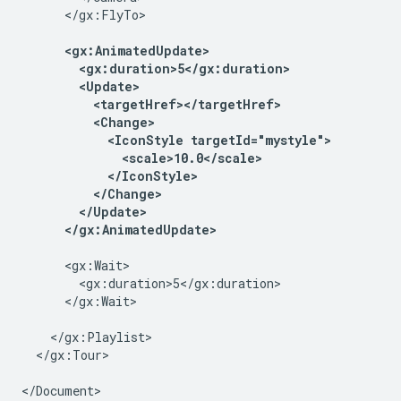
      </gx:FlyTo>

<gx:AnimatedUpdate>

        <gx:duration>5</gx:duration>

        <Update>

          <targetHref></targetHref>

          <Change>

            <IconStyle targetId="mystyle">

              <scale>10.0</scale>

            </IconStyle>

          </Change>

        </Update>

      </gx:AnimatedUpdate>
      <gx:Wait>

        <gx:duration>5</gx:duration>

      </gx:Wait>

    </gx:Playlist>

  </gx:Tour>

</Document>
