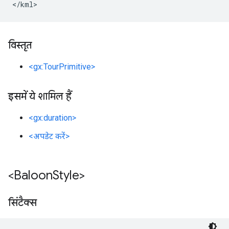
</kml>
विस्तृत
<gx:TourPrimitive>
इसमें ये शामिल हैं
<gx:duration>
<अपडेट करें>
<Baloon
Style>
सिंटैक्स