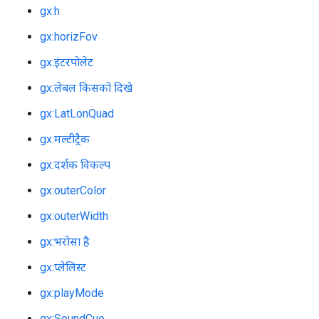
gx:h
gx:horizFov
gx:इंटरपोलेट
gx:लेबल किसको दिखे
gx:LatLonQuad
gx:मल्टीट्रैक
gx:दर्शक विकल्प
gx:outerColor
gx:outerWidth
gx:भरोसा है
gx:प्लेलिस्ट
gx:playMode
gx:SoundCue