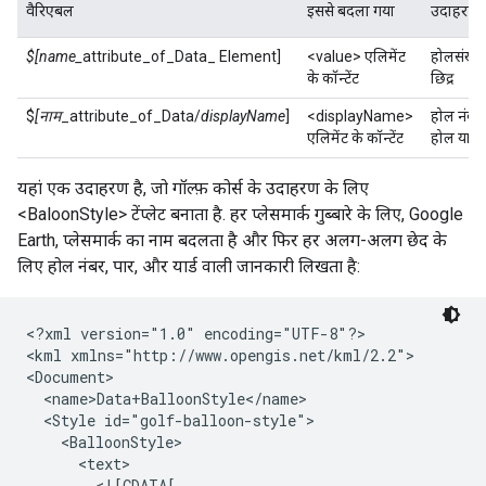
वैरिएबल
इससे बदला गया
उदाहरण
$[name_
attribute_of_Data_ Element]
<value> एलिमेंट
होलसंख्या
के कॉन्टेंट
छिद्र
$
[नाम
_attribute_of_Data/
displayName
]
<displayName>
होल नंबर,
एलिमेंट के कॉन्टेंट
होल यार्ड
यहां एक उदाहरण है, जो गॉल्फ़ कोर्स के उदाहरण के लिए
<BaloonStyle> टेंप्लेट बनाता है. हर प्लेसमार्क गुब्बारे के लिए, Google
Earth, प्लेसमार्क का नाम बदलता है और फिर हर अलग-अलग छेद के
लिए होल नंबर, पार, और यार्ड वाली जानकारी लिखता है:
<?xml version="1.0" encoding="UTF-8"?>

<kml xmlns="http://www.opengis.net/kml/2.2">

<Document>

  <name>Data+BalloonStyle</name>

  <Style id="golf-balloon-style">

    <BalloonStyle>

      <text>

        <![CDATA[
