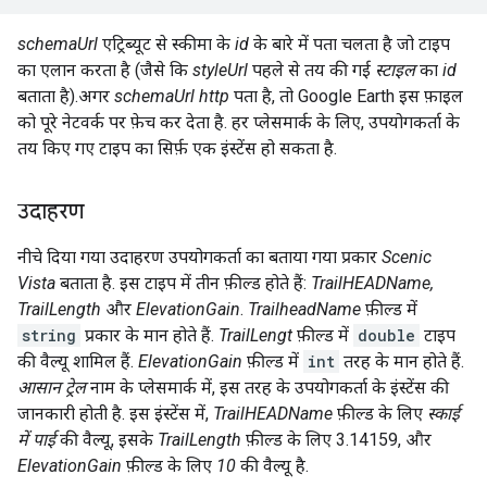
schemaUrl
एट्रिब्यूट से स्कीमा के
id
के बारे में पता चलता है जो टाइप
का एलान करता है (जैसे कि
styleUrl
पहले से तय की गई
स्टाइल
का
id
बताता है).अगर
schemaUrl
http
पता है, तो Google Earth इस फ़ाइल
को पूरे नेटवर्क पर फ़ेच कर देता है. हर प्लेसमार्क के लिए, उपयोगकर्ता के
तय किए गए टाइप का सिर्फ़ एक इंस्टेंस हो सकता है.
उदाहरण
नीचे दिया गया उदाहरण उपयोगकर्ता का बताया गया प्रकार
Scenic
Vista
बताता है. इस टाइप में तीन फ़ील्ड होते हैं:
TrailHEADName,
TrailLength
और
ElevationGain
.
TrailheadName
फ़ील्ड में
string
प्रकार के मान होते हैं.
TrailLengt
फ़ील्ड में
double
टाइप
की वैल्यू शामिल हैं.
ElevationGain
फ़ील्ड में
int
तरह के मान होते हैं.
आसान ट्रेल
नाम के प्लेसमार्क में, इस तरह के उपयोगकर्ता के इंस्टेंस की
जानकारी होती है. इस इंस्टेंस में,
TrailHEADName
फ़ील्ड के लिए
स्काई
में पाई
की वैल्यू, इसके
TrailLength
फ़ील्ड के लिए 3.14159, और
ElevationGain
फ़ील्ड के लिए
10
की वैल्यू है.