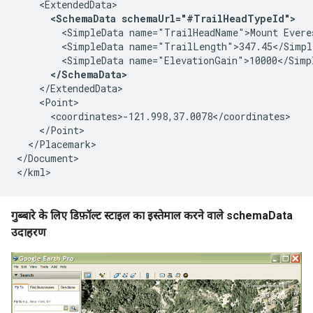
    <ExtendedData>

<SchemaData schemaUrl="#TrailHeadTypeId">  
        <SimpleData name="TrailHeadName">Mount Everes
        <SimpleData name="TrailLength">347.45</Simple
        <SimpleData name="ElevationGain">10000</Simpl
</SchemaData>
    </ExtendedData>    

    <Point>       

      <coordinates>-121.998,37.0078</coordinates>    
    </Point>   

  </Placemark>   

</Document> 

</kml>
गुब्बारे के लिए डिफ़ॉल्ट स्टाइल का इस्तेमाल करने वाले schemaData
उदाहरण