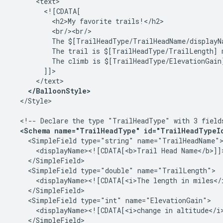
      <text>

        <![CDATA[         

          <h2>My favorite trails!</h2>         

          <br/><br/>         

          The $[TrailHeadType/TrailHeadName/displayN
          The trail is $[TrailHeadType/TrailLength] m
          The climb is $[TrailHeadType/ElevationGain]
        ]]>

      </text>     

</BalloonStyle>
  </Style>     

  <!-- Declare the type "TrailHeadType" with 3 fields
<Schema name="TrailHeadType" id="TrailHeadTypeI
    <SimpleField type="string" name="TrailHeadName">
      <displayName><![CDATA[<b>Trail Head Name</b>]]>
    </SimpleField>     

    <SimpleField type="double" name="TrailLength">  
      <displayName><![CDATA[<i>The length in miles</i
    </SimpleField>     

    <SimpleField type="int" name="ElevationGain">    
      <displayName><![CDATA[<i>change in altitude</i>
    </SimpleField>   
