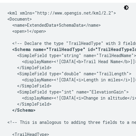
<kml xmlns="http://www.opengis.net/kml/2.2"> 

<Document>   

  <name>ExtendedData+SchemaData</name>   

  <open>1</open>

  <!-- Declare the type "TrailHeadType" with 3 fields
<Schema name="TrailHeadType" id="TrailHeadTypeI
    <SimpleField type="string" name="TrailHeadName">
      <displayName><![CDATA[<b>Trail Head Name</b>]]>
    </SimpleField>     

    <SimpleField type="double" name="TrailLength">  
      <displayName><![CDATA[<i>Length in miles</i>]]>
    </SimpleField>     

    <SimpleField type="int" name="ElevationGain">    
      <displayName><![CDATA[<i>Change in altitude</i>
    </SimpleField>   

</Schema> 
<!-- This is analogous to adding three fields to a ne
  <TrailHeadType>        
