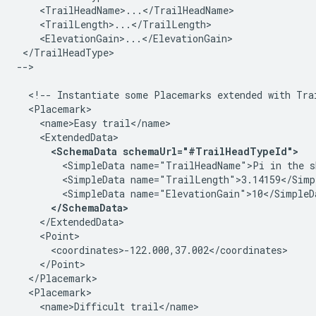
    <TrailHeadName>...</TrailHeadName>        

    <TrailLength>...</TrailLength>        

    <ElevationGain>...</ElevationGain>    

 </TrailHeadType>
-->      

  <!-- Instantiate some Placemarks extended with Trai
  <Placemark>     

    <name>Easy trail</name>

    <ExtendedData>       

<SchemaData schemaUrl="#TrailHeadTypeId">  
        <SimpleData name="TrailHeadName">Pi in the sk
        <SimpleData name="TrailLength">3.14159</Simpl
        <SimpleData name="ElevationGain">10</SimpleDa
</SchemaData> 
    </ExtendedData>     

    <Point>       

      <coordinates>-122.000,37.002</coordinates>     

    </Point>   

  </Placemark>    

  <Placemark>     

    <name>Difficult trail</name>
