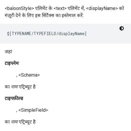
<baloonStyle> एलिमेंट के <text> एलिमेंट में, <displayName> को
मंज़ूरी देने के लिए इस सिंटैक्स का इस्तेमाल करें:
$[TYPENAME/TYPEFIELD/displayName] 
जहां
टाइपनेम
, <Schema>
का
नाम
एट्रिब्यूट है
टाइपफ़ील्ड
, <SimpleField>
का
नाम
एट्रिब्यूट है