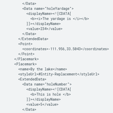
        </Data>
        <Data name="holeYardage">
          <displayName><![CDATA[
            <b><i>The yardage is </i></b>
          ]]></displayName>
          <value>234</value>
        </Data>
      </ExtendedData>
      <Point>
        <coordinates>-111.956,33.5043</coordinates>
      </Point>
    </Placemark>
    <Placemark>
      <name>By the lake</name>
      <styleUrl>#Entity-Replacement</styleUrl>
      <ExtendedData>
        <Data name="holeNumber">
          <displayName><![CDATA[
            <b>This is hole </b>
          ]]></displayName>
          <value>5</value>
        </Data>