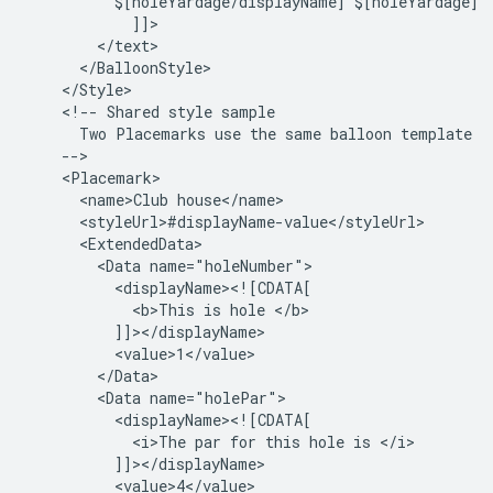
          $[holeYardage/displayName] $[holeYardage]
            ]]>
        </text>
      </BalloonStyle>
    </Style>
    <!-- Shared style sample
      Two Placemarks use the same balloon template
    -->
    <Placemark>
      <name>Club house</name>
      <styleUrl>#displayName-value</styleUrl>
      <ExtendedData>
        <Data name="holeNumber">
          <displayName><![CDATA[
            <b>This is hole </b>
          ]]></displayName>
          <value>1</value>
        </Data>
        <Data name="holePar">
          <displayName><![CDATA[
            <i>The par for this hole is </i>
          ]]></displayName>
          <value>4</value>