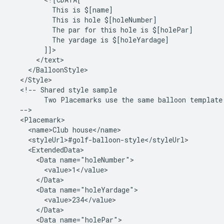
          This is $[name]

          This is hole $[holeNumber]

          The par for this hole is $[holePar]

          The yardage is $[holeYardage]

        ]]>

      </text>

    </BalloonStyle>

  </Style>

  <!-- Shared style sample

        Two Placemarks use the same balloon template

  -->

  <Placemark>

    <name>Club house</name>

    <styleUrl>#golf-balloon-style</styleUrl>

    <ExtendedData>

      <Data name="holeNumber">

        <value>1</value>

      </Data>

      <Data name="holeYardage">

        <value>234</value>

      </Data>

      <Data name="holePar">
