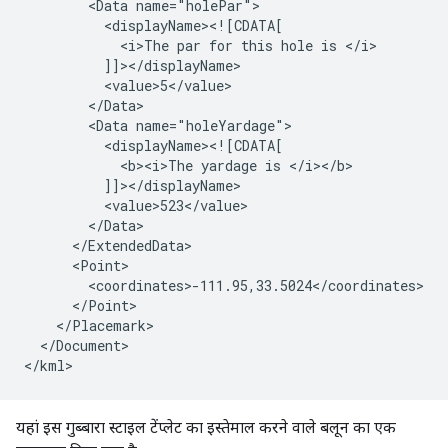
        <Data name="holePar">
          <displayName><![CDATA[
            <i>The par for this hole is </i>
          ]]></displayName>
          <value>5</value>
        </Data>
        <Data name="holeYardage">
          <displayName><![CDATA[
            <b><i>The yardage is </i></b>
          ]]></displayName>
          <value>523</value>
        </Data>
      </ExtendedData>
      <Point>
        <coordinates>-111.95,33.5024</coordinates>
      </Point>
    </Placemark>
  </Document>
</kml>
यहां इस गुब्बारा स्टाइल टेंप्लेट का इस्तेमाल करने वाले बलून का एक