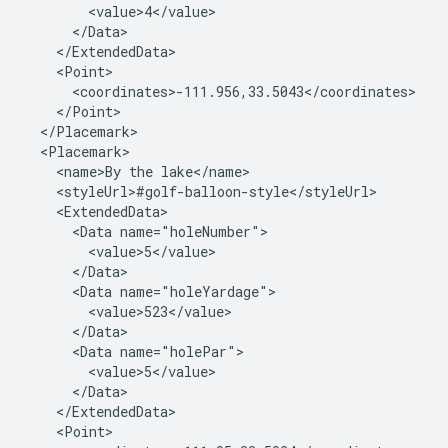
        <value>4</value>

      </Data>

    </ExtendedData>

    <Point>

      <coordinates>-111.956,33.5043</coordinates>

    </Point>

  </Placemark>

  <Placemark>

    <name>By the lake</name>

    <styleUrl>#golf-balloon-style</styleUrl>

    <ExtendedData>

      <Data name="holeNumber">

        <value>5</value>

      </Data>

      <Data name="holeYardage">

        <value>523</value>

      </Data>

      <Data name="holePar">

        <value>5</value>

      </Data>

    </ExtendedData>

    <Point>
