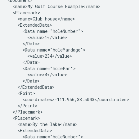
<Document>

  <name>My Golf Course Example</name>

  <Placemark>

    <name>Club house</name>

    <ExtendedData>

      <Data name="holeNumber">

        <value>1</value>

      </Data>

      <Data name="holeYardage">

        <value>234</value>

      </Data>

      <Data name="holePar">

        <value>4</value>

      </Data>

    </ExtendedData>

    <Point>

      <coordinates>-111.956,33.5043</coordinates>

    </Point>
  </Placemark>

  <Placemark>

    <name>By the lake</name>

    <ExtendedData>

      <Data name="holeNumber">
