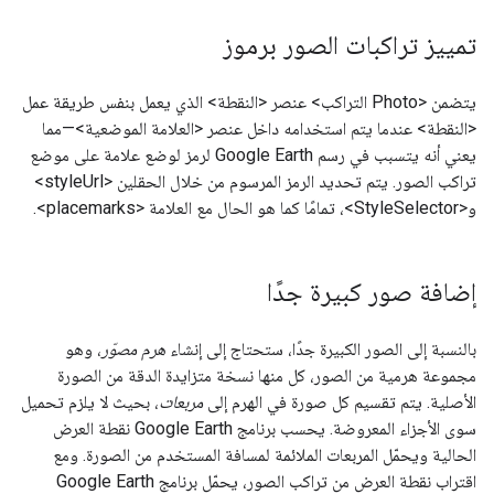
تمييز تراكبات الصور برموز
يتضمن <Photo التراكب> عنصر <النقطة> الذي يعمل بنفس طريقة عمل
<النقطة> عندما يتم استخدامه داخل عنصر <العلامة الموضعية>—مما
يعني أنه يتسبب في رسم Google Earth لرمز لوضع علامة على موضع
تراكب الصور. يتم تحديد الرمز المرسوم من خلال الحقلين <styleUrl>
و<StyleSelector>، تمامًا كما هو الحال مع العلامة <placemarks>.
إضافة صور كبيرة جدًا
بالنسبة إلى الصور الكبيرة جدًا، ستحتاج إلى إنشاء
هرم مصوّر
، وهو
مجموعة هرمية من الصور، كل منها نسخة متزايدة الدقة من الصورة
الأصلية. يتم تقسيم كل صورة في الهرم إلى
مربعات
، بحيث لا يلزم تحميل
سوى الأجزاء المعروضة. يحسب برنامج Google Earth نقطة العرض
الحالية ويحمّل المربعات الملائمة لمسافة المستخدم من الصورة. ومع
اقتراب نقطة العرض من تراكب الصور، يحمّل برنامج Google Earth