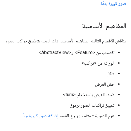
صور كبيرة جدًا
.
المفاهيم الأساسية
تناقش الأقسام التالية المفاهيم الأساسية ذات الصلة بتطبيق تراكب الصور:
اكتساب من <Feature> و<AbstractView>
الوراثة من <تراكب>
شكل
حقل العرض
ضبط العرض باستخدام <turn>
تمييز تراكبات الصور برموز
هرم الصورة - متقدم؛ راجع القسم
إضافة صور كبيرة جدًا