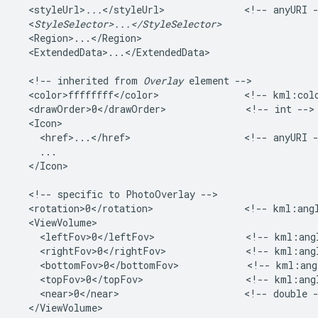
  <styleUrl>
...
</styleUrl>              <!-- anyURI -
  <
StyleSelector>...</StyleSelector>
  <Region>...</Region>   

  <ExtendedData>...</ExtendedData>    

  <!-- inherited from 
Overlay
 element -->   

  <color>ffffffff</color>               <!-- kml:colo
  <drawOrder>0</drawOrder>              <!-- int --> 
  <Icon>

    <href>...</href>                    <!-- anyURI -
    ...

  </Icon>         

  <!-- specific to PhotoOverlay -->

  <rotation>0</rotation>                <!-- kml:angl
  <ViewVolume>

    <leftFov>0</leftFov>                <!-- kml:angl
    <rightFov>0</rightFov>              <!-- kml:angl
    <bottomFov>0</bottomFov>            <!-- kml:angl
    <topFov>0</topFov>                  <!-- kml:angl
    <near>0</near>                      <!-- double -
  </ViewVolume>
