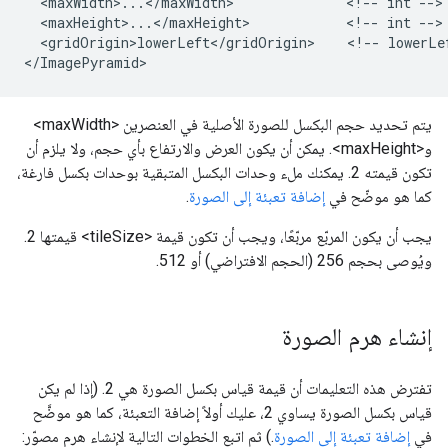
  <maxWidth>...</maxWidth>              <!-- int -->

  <maxHeight>...</maxHeight>            <!-- int -->

  <gridOrigin>lowerLeft</gridOrigin>    <!-- lowerLef
</ImagePyramid>
يتم تحديد حجم البكسل للصورة الأصلية في العنصرين <maxWidth>
و<maxHeight>. يمكن أن يكون العرض والارتفاع بأي حجم، ولا يلزم أن
تكون قيمته 2. يمكنك ملء وحدات البكسل المتبقية بوحدات بكسل فارغة،
كما هو موضّح في
إضافة تعبئة إلى الصورة
.
يجب أن يكون المربّع مربّعًا، ويجب أن تكون قيمة <tileSize> قيمتها 2.
ويُوصى بحجم 256 (الحجم الافتراضي) أو 512.
إنشاء هرم الصورة
تفترض هذه التعليمات أن قيمة قياس بكسل الصورة هي 2. (إذا لم يكن
قياس بكسل الصورة يساوي 2، عليك أولاً إضافة التعبئة، كما هو موضَّح
في
إضافة تعبئة إلى الصورة
.) ثم اتبع الخطوات التالية لإنشاء هرم مصوّر: