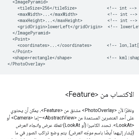
  <ImagePyramid>

    <tileSize>256</tileSize>            <!-- int -->

    <maxWidth>...</maxWidth>            <!-- int -->

    <maxHeight>...</maxHeight>          <!-- int -->

    <gridOrigin>lowerLeft</gridOrigin>  <!-- lowerLef
  </ImagePyramid>

  <Point>

    <coordinates>...</coordinates>      <!-- lon,lat[
  </Point>

  <shape>rectangle</shape>              <!-- kml:shap
الاكتساب من <Feature>
ونظرًا لأن <PhotoOverlay> مشتق من <Feature>، يمكن أن يحتوي
على أحد العنصرين المستمدة من <AbstractView>—إما <Camera> أو
<LookAt>. تحدد الكاميرا (أو LookAt)
نقطة عرض
و
اتجاه العرض
(يُشار إليهما أيضًا باسم
موجّه العرض
). يتم وضع تراكب الصور في ما