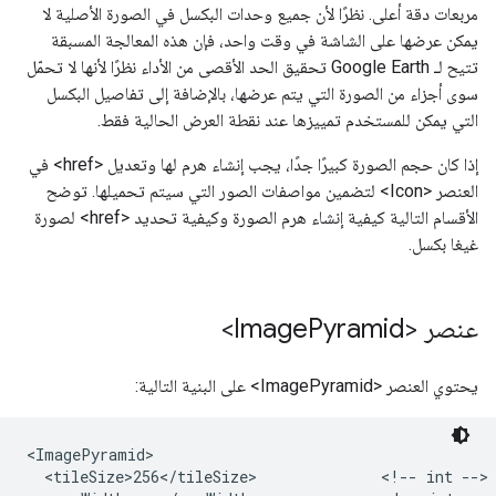
مربعات دقة أعلى. نظرًا لأن جميع وحدات البكسل في الصورة الأصلية لا
يمكن عرضها على الشاشة في وقت واحد، فإن هذه المعالجة المسبقة
تتيح لـ Google Earth تحقيق الحد الأقصى من الأداء نظرًا لأنها لا تحمّل
سوى أجزاء من الصورة التي يتم عرضها، بالإضافة إلى تفاصيل البكسل
التي يمكن للمستخدم تمييزها عند نقطة العرض الحالية فقط.
إذا كان حجم الصورة كبيرًا جدًا، يجب إنشاء هرم لها وتعديل <href> في
العنصر <Icon> لتضمين مواصفات الصور التي سيتم تحميلها. توضح
الأقسام التالية كيفية إنشاء هرم الصورة وكيفية تحديد <href> لصورة
غيغا بكسل.
عنصر <Image
Pyramid>
يحتوي العنصر <ImagePyramid> على البنية التالية:
<ImagePyramid>

  <tileSize>256</tileSize>              <!-- int -->
