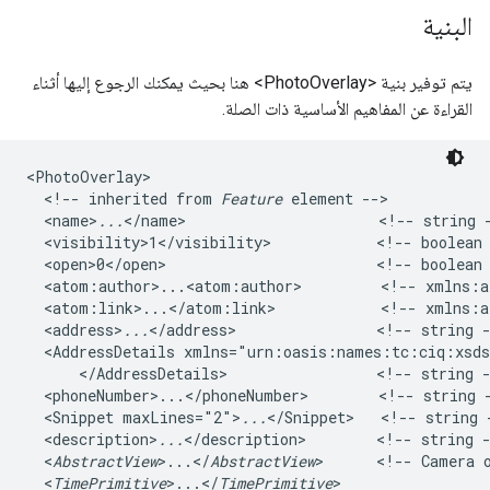
البنية
يتم توفير بنية <PhotoOverlay> هنا بحيث يمكنك الرجوع إليها أثناء
القراءة عن المفاهيم الأساسية ذات الصلة.
<PhotoOverlay>

  <!-- inherited from 
Feature
 element -->   

  <name>
...
</name>                      <!-- string -
  <visibility>1</visibility>            <!-- boolean 
  <open>0</open>                        <!-- boolean 
  <atom:author>...<atom:author>         <!-- xmlns:at
  <atom:link>...</atom:link>            <!-- xmlns:at
  <address>
...
</address>                <!-- string -
  <AddressDetails xmlns="urn:oasis:names:tc:ciq:xsd
      </AddressDetails>                 <!-- string -
  <phoneNumber>...</phoneNumber>        <!-- string 
  <Snippet maxLines="2">
...
</Snippet>   <!-- string -
  <description>
...
</description>        <!-- string -
  <
AbstractView
>...</
AbstractView
>      <!-- Camera o
  <
TimePrimitive
>...</
TimePrimitive
>   
