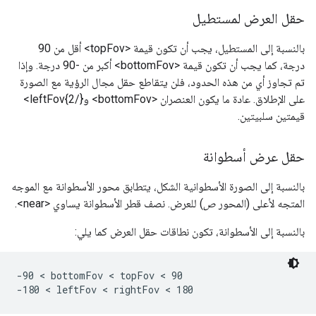
حقل العرض لمستطيل
بالنسبة إلى المستطيل، يجب أن تكون قيمة <topFov> أقل من 90
درجة، كما يجب أن تكون قيمة <bottomFov> أكبر من -90 درجة. وإذا
تم تجاوز أي من هذه الحدود، فلن يتقاطع حقل مجال الرؤية مع الصورة
على الإطلاق. عادة ما يكون العنصران <bottomFov> و{/2}leftFov>
قيمتين سلبيتين.
حقل عرض أسطوانة
بالنسبة إلى الصورة الأسطوانية الشكل، يتطابق محور الأسطوانة مع الموجه
المتجه لأعلى (المحور
ص
) للعرض. نصف قطر الأسطوانة يساوي <near>.
بالنسبة إلى الأسطوانة، تكون نطاقات حقل العرض كما يلي:
-90 < bottomFov < topFov < 90

-180 < leftFov < rightFov < 180 