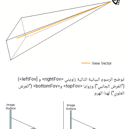
توضح الرسوم البيانية التالية زاويتي <rightFov> و [leftFov>)
("العرض الجانبي") وزوايا <topFov> و<bottomFov> ("العرض
العلوي") لهذا الهرم: