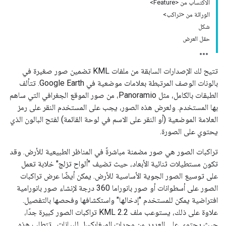
الاكتساب من <Feature>
الوراثة من <تراكب>
شكل
حقل العرض
تتيح لك الإصدارات السابقة من ملفات KML تضمين صور صغيرة في
بالونات الوصف المرتبطة بعلامات موضعية في Google Earth. تتألف
الطبقات بالكامل، مثل Panoramio، من صور الموقع الجغرافي التي ساهم
بها المستخدم. ولعرض هذه الصور، يجب على المستخدم النقر على رمز
العلامة الموضعية (أو النقر على الاسم في لوحة القائمة) لفتح البالون الذي
يحتوي على الصورة.
تراكبات الصور هي صور مضمنة مباشرةً في المناظر الطبيعية للأرض. وقد
تكون مستطيلات ثنائية الأبعاد، حيث تضيف "ألواح تزلج" خلابة تعمل
على توسيع الصور الجوية الأساسية للأرض. يمكن أيضًا عرض تراكبات
الصور على أسطوانات أو صور بانوراما 360 درجة لإنشاء صور بانورامية
افتراضية يمكن للمستخدم "إدخالها" واستكشافها وفحصها بالتفصيل.
علاوة على ذلك، يستوعب ملف KML 2.2 تراكبات الصور كبيرة جدًا،
حيث يحتوي على العديد من وحدات الميغابكسل للبيانات
. تتطلب هذه