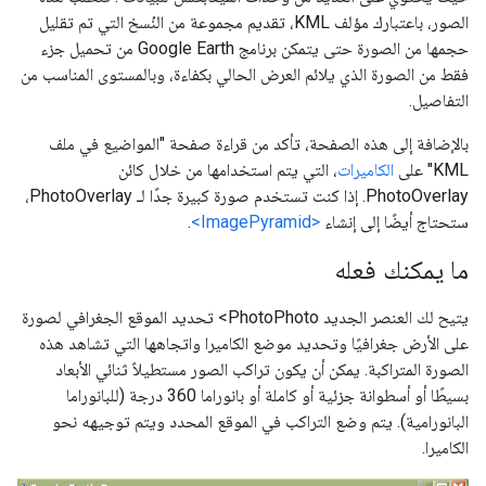
الصور، باعتبارك مؤلف KML، تقديم مجموعة من النُسخ التي تم تقليل
حجمها من الصورة حتى يتمكن برنامج Google Earth من تحميل جزء
فقط من الصورة الذي يلائم العرض الحالي بكفاءة، وبالمستوى المناسب من
التفاصيل.
بالإضافة إلى هذه الصفحة، تأكد من قراءة صفحة "المواضيع في ملف
KML" على
الكاميرات
، التي يتم استخدامها من خلال كائن
PhotoOverlay. إذا كنت تستخدم صورة كبيرة جدًا لـ PhotoOverlay،
ستحتاج أيضًا إلى إنشاء
<ImagePyramid>
.
ما يمكنك فعله
يتيح لك العنصر الجديد PhotoPhoto> تحديد الموقع الجغرافي لصورة
على الأرض جغرافيًا وتحديد موضع الكاميرا واتجاهها التي تشاهد هذه
الصورة المتراكبة. يمكن أن يكون تراكب الصور مستطيلاً ثنائي الأبعاد
بسيطًا أو أسطوانة جزئية أو كاملة أو بانوراما 360 درجة (للبانوراما
البانورامية). يتم وضع التراكب في الموقع المحدد ويتم توجيهه نحو
الكاميرا.