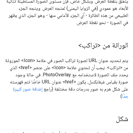
يتعلق بنقطة العرض. وبشكل خاص، فإن مستوى الصورة المستطيلة ثنائية
الأبعاد هو عمودي (في الزوايا اليمنى) لمتجه العرض. ويتجه الجزء
الطبيعي من هذه الطائرة - أي الجزء الأمامي منها - وهو الجزء الذي يظهر
في الصورة - نحو نقطة العرض.
الوراثة من <تراكب>
يتم تحديد عنوان URL لصورة تراكب الصور في علامة <Icon> الموروثة
من <تراكب>. يجب أن تحتوي علامة <Icon> على عنصر <href> الذي
يحدد ملف الصورة لاستخدامه مع PhotoOverlay. في حالة وجود
صورة بقياس غيغابكسل، يكون <href> عنوان URL خاصًا تتم فهرسته
على شكل هرم به صور بدرجات دقة مختلفة (راجع
إضافة صور كبيرة
جدًا
).
شكل