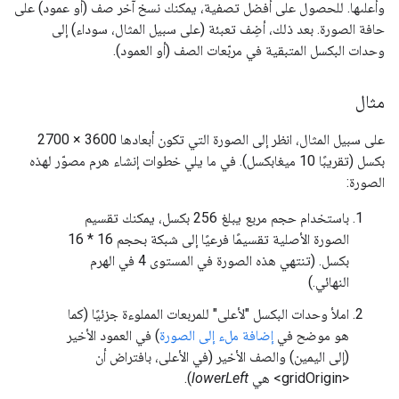
وأعلىها. للحصول على أفضل تصفية، يمكنك نسخ آخر صف (أو عمود) على
حافة الصورة. بعد ذلك، أضِف تعبئة (على سبيل المثال، سوداء) إلى
وحدات البكسل المتبقية في مربّعات الصف (أو العمود).
مثال
على سبيل المثال، انظر إلى الصورة التي تكون أبعادها 3600 × 2700
بكسل (تقريبًا 10 ميغابكسل). في ما يلي خطوات إنشاء هرم مصوّر لهذه
الصورة:
باستخدام حجم مربع يبلغ 256 بكسل، يمكنك تقسيم
الصورة الأصلية تقسيمًا فرعيًا إلى شبكة بحجم 16 * 16
بكسل. (تنتهي هذه الصورة في المستوى 4 في الهرم
النهائي.)
املأ وحدات البكسل "لأعلى" للمربعات المملوءة جزئيًا (كما
هو موضح في
إضافة ملء إلى الصورة
) في العمود الأخير
(إلى اليمين) والصف الأخير (في الأعلى، بافتراض أن
<gridOrigin> هي
lowerLeft
).