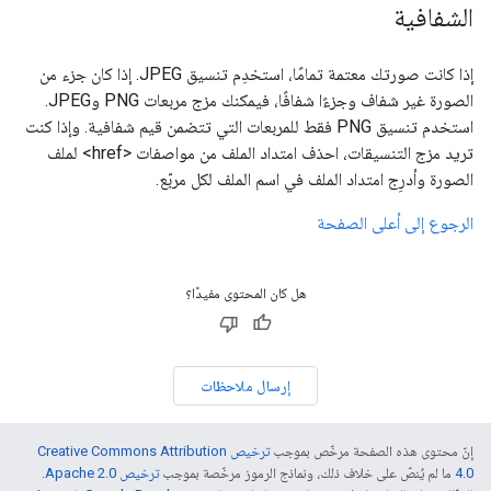
الشفافية
إذا كانت صورتك معتمة تمامًا، استخدِم تنسيق JPEG. إذا كان جزء من
الصورة غير شفاف وجزءًا شفافًا، فيمكنك مزج مربعات PNG وJPEG.
استخدم تنسيق PNG فقط للمربعات التي تتضمن قيم شفافية. وإذا كنت
تريد مزج التنسيقات، احذف امتداد الملف من مواصفات <href> لملف
الصورة وأدرِج امتداد الملف في اسم الملف لكل مربّع.
الرجوع إلى أعلى الصفحة
هل كان المحتوى مفيدًا؟
إرسال ملاحظات
إنّ محتوى هذه الصفحة مرخّص بموجب
ترخيص Creative Commons Attribution
4.0‏
ما لم يُنصّ على خلاف ذلك، ونماذج الرموز مرخّصة بموجب
ترخيص Apache 2.0‏
.