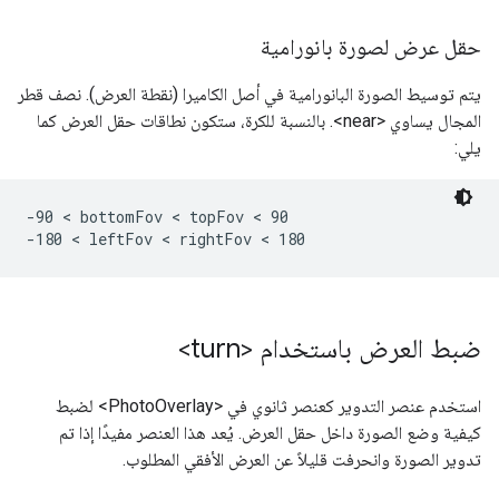
حقل عرض لصورة بانورامية
يتم توسيط الصورة البانورامية في أصل الكاميرا (نقطة العرض). نصف قطر
المجال يساوي <near>. بالنسبة للكرة، ستكون نطاقات حقل العرض كما
يلي:
-90 < bottomFov < topFov < 90

-180 < leftFov < rightFov < 180 
ضبط العرض باستخدام <turn>
استخدم عنصر التدوير كعنصر ثانوي في <PhotoOverlay> لضبط
كيفية وضع الصورة داخل حقل العرض. يُعد هذا العنصر مفيدًا إذا تم
تدوير الصورة وانحرفت قليلاً عن العرض الأفقي المطلوب.