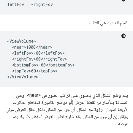
leftFov = -rightFov
القيم العادية هي التالية:
<ViewVolume>

  <near>1000</near>

  <leftFov>-60</leftFov>

  <rightFov>60</rightFov>

  <bottomFov>-60</bottomFov>

  <topFov>60</topFov>

</ViewVolume>
يتم وضع الشكل الذي يحتوي على تراكب الصور في <near>، وهي
المسافة بالأمتار من نقطة العرض (أو موضع الكاميرا). تتقاطع الطائرات
الأربعة لمجال الرؤية مع الشكل. أي جزء من الشكل داخل حقل العرض مرئي.
ويُقال إن أي جزء من الشكل يقع خارج نطاق العرض "مقطوع"، ولا يتم
عرضه.