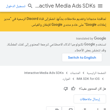
Interactive Media Ads SDKs
تسجيل الدخول
لمناقشة منتجاتنا وتقديم ملاحظات بشأنها، انضمّ إلى قناة Discord الرسمية في "مدير
إعلانات Google" على خادم
منتدى Google للإعلان والقياس
.
تستخدم Google تكنولوجيا الذكاء الاصطناعي لترجمة المحتوى إلى لغتك المفضّلة،
وقد تتضمّن بعض الأخطاء.
الصفحة الرئيسية
المنتجات
Interactive Media Ads SDKs
IMA SDK for iOS
الموارد
هل كان المحتوى مفيدًا؟
إرسال ملاحظات