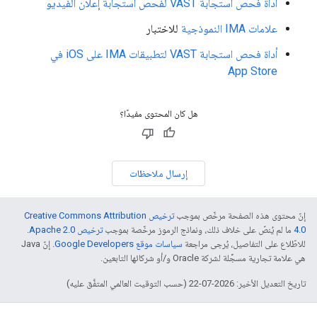
أداة فحص استجابة VAST لفحص استجابة إعلان الفيديو
علامات IMA النموذجية
للاختبار
أداة فحص استجابة VAST لتطبيقات IMA على iOS في
App Store
هل كان المحتوى مفيدًا؟
إرسال ملاحظات
إنّ محتوى هذه الصفحة مرخّص بموجب
ترخيص Creative Commons Attribution
4.0‏
ما لم يُنصّ على خلاف ذلك، ونماذج الرموز مرخّصة بموجب
ترخيص Apache 2.0‏
.
للاطّلاع على التفاصيل، يُرجى مراجعة
سياسات موقع Google Developers‏
. إنّ Java
هي علامة تجارية مسجَّلة لشركة Oracle و/أو شركائها التابعين.
تاريخ التعديل الأخير: 2026-07-22 (حسب التوقيت العالمي المتفَّق عليه)