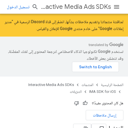
Interactive Media Ads SDKs
تسجيل الدخول
لمناقشة منتجاتنا وتقديم ملاحظات بشأنها، انضمّ إلى قناة Discord الرسمية في "مدير
إعلانات Google" على خادم
منتدى Google للإعلان والقياس
.
تستخدم Google تكنولوجيا الذكاء الاصطناعي لترجمة المحتوى إلى لغتك المفضّلة،
وقد تتضمّن بعض الأخطاء.
الصفحة الرئيسية
المنتجات
Interactive Media Ads SDKs
IMA SDK for iOS
التنزيلات
هل كان المحتوى مفيدًا؟
إرسال ملاحظات