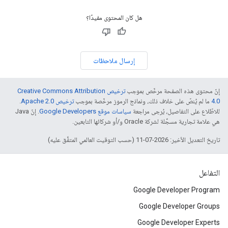
هل كان المحتوى مفيدًا؟
إرسال ملاحظات
إنّ محتوى هذه الصفحة مرخّص بموجب
ترخيص Creative Commons Attribution
4.0‏
ما لم يُنصّ على خلاف ذلك، ونماذج الرموز مرخّصة بموجب
ترخيص Apache 2.0‏
.
للاطّلاع على التفاصيل، يُرجى مراجعة
سياسات موقع Google Developers‏
. إنّ Java
هي علامة تجارية مسجَّلة لشركة Oracle و/أو شركائها التابعين.
تاريخ التعديل الأخير: 2026-07-11 (حسب التوقيت العالمي المتفَّق عليه)
التفاعل
Google Developer Program
Google Developer Groups
Google Developer Experts