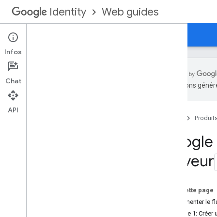
Web guides
Identity
Accueil
Google Sign-In pour le Web
Infos
Chat
traductions généré
Abandon et arrêt
API
Accueil
Produit
Principes de base
Intégrer Google Sign-In
Google S
Obtenir des informations sur le profil
serveur
S'authentifier auprès d'un serveur
backend
Fonctionnalités supplémentaires
Sur cette page
Personnaliser le bouton de connexion
Implémenter le f
Surveiller l'état de la session de
Étape 1: Créer u