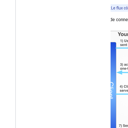
client Java
Script
Important
:Le flux c
Le flux de conne