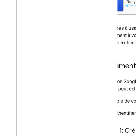
Les codes à usa
directement à vo
difficiles à util
Implémente
Le bouton Google
serveur peut éch
L'exemple de co
Pour authentifie
Étape 1: Cré