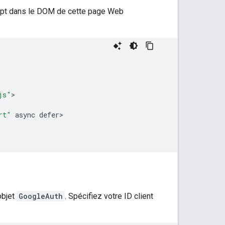
cript dans le DOM de cette page Web
js"
rt"
async
defer
'objet
GoogleAuth
. Spécifiez votre ID client