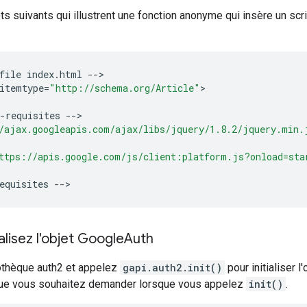
pts suivants qui illustrent une fonction anonyme qui insère un s
file
index
.
html
--
>

itemtype
=
"http://schema.org/Article"
>

-
requisites
--
/ajax.googleapis.com/ajax/libs/jquery/1.8.2/jquery.min.
ttps://apis.google.com/js/client:platform.js?onload=sta
equisites
--
ialisez l'objet Google
Auth
iothèque auth2 et appelez
gapi.auth2.init()
pour initialiser l
que vous souhaitez demander lorsque vous appelez
init()
.