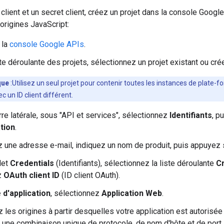
 client et un secret client, créez un projet dans la console Googl
origines JavaScript:
 la
console Google APIs
.
ste déroulante des projets, sélectionnez un projet existant ou cr
que
:Utilisez un seul projet pour contenir toutes les instances de plate-f
 un ID client différent.
rre latérale, sous "API et services", sélectionnez
Identifiants
, p
tion
.
 une adresse e-mail, indiquez un nom de produit, puis appuyez
let
Credentials
(Identifiants), sélectionnez la liste déroulante
Cr
z
OAuth client ID
(ID client OAuth).
 d'application
, sélectionnez
Application Web
.
z les origines à partir desquelles votre application est autoris
t une combinaison unique de protocole, de nom d'hôte et de port.