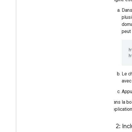
Dans
plus
doma
peut
h
Le 
avec
Appu
Dans la bo
applicatio
Étape 2: Inc