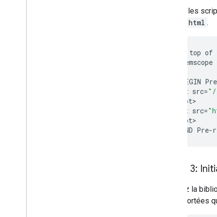
Incluez les scri
index.html
.
<
!--
The
top
of
<
html
itemscope
<
head
<
!--
BEGIN
Pre
<
script
src
=
"/
<
/
script
<
script
src
=
"h
<
/
script
<
!--
END
Pre
-
r
Étape 3: Init
Chargez la bibl
et les portées 