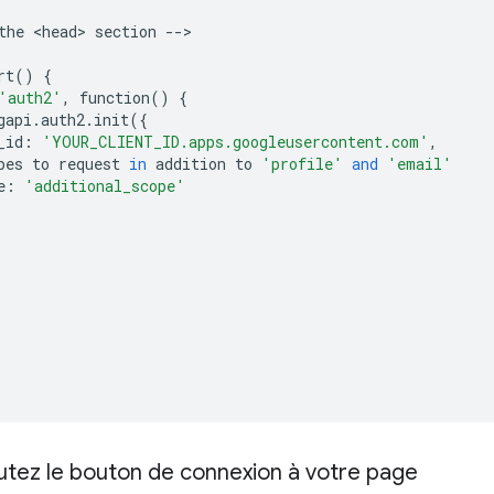
the
<
head
>
section
--
rt
()
{
'auth2'
,
function
()
{
gapi
.
auth2
.
init
({
_id
:
'YOUR_CLIENT_ID.apps.googleusercontent.com'
,
pes
to
request
in
addition
to
'profile'
and
'email'
e
:
'additional_scope'
utez le bouton de connexion à votre page