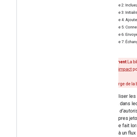
l'utilisateur
Étape 2: Inclue
Demander des autorisations
Étape 3: Initia
supplémentaires
Étape 4: Ajout
Intégrer la connexion à l'aide
d'écouteurs
Étape 5: Connec
Google Sign-In pour les applications
Étape 6: Envoye
côté serveur
Étape 7: Échan
Déconnecter et révoquer des champs
d'application
Avertissement
:La b
Intégration multiplate-forme
évaluation de l'impact
po
Authentification unique multiplate-
forme
La prise en charge de la 
Ressources
Pour utiliser le
Dépannage
serveur, dans leq
Utiliser les API Fed
CM
un
code d'autori
Migrer depuis Google+ Sign-In
ses propres jeto
peut être fait l
Référence
rapport à un flux
Documentation de référence sur le