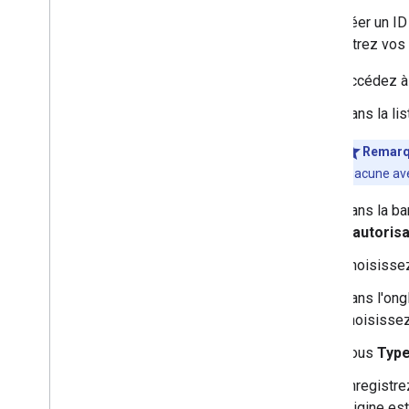
Pour créer un ID
enregistrez vos 
Accédez à
Dans la li
Remar
chacune avec
Dans la ba
d'autorisa
Choisissez
Dans l'ong
choisisse
Sous
Type
Enregistre
origine es