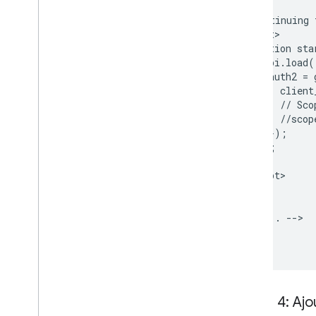
<
!--
Continuing
<
script
function
sta
gapi
.
load
(
auth2
=
client
//
Sco
//
scop
});
});
}
<
/
script
>

<
/
head
>

<
body
<
!--
...
--
>

<
/
body
>

<
/
html
Étape 4: Ajo