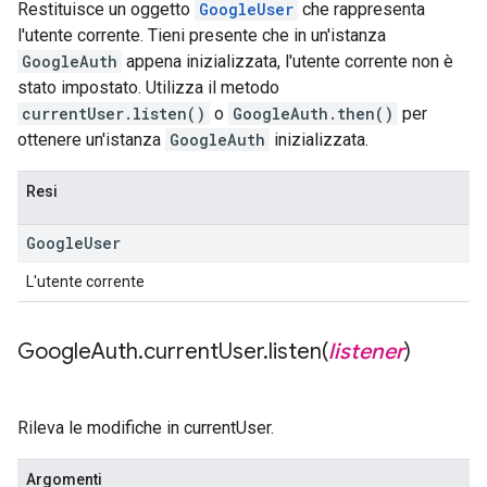
Restituisce un oggetto
GoogleUser
che rappresenta
l'utente corrente. Tieni presente che in un'istanza
GoogleAuth
appena inizializzata, l'utente corrente non è
stato impostato. Utilizza il metodo
currentUser.listen()
o
GoogleAuth.then()
per
ottenere un'istanza
GoogleAuth
inizializzata.
Resi
Google
User
L'utente corrente
Google
Auth
.
current
User
.
listen(
listener
)
Rileva le modifiche in currentUser.
Argomenti