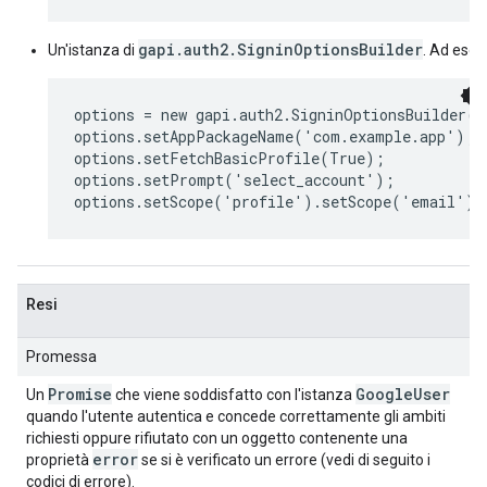
gapi.auth2.SigninOptionsBuilder
Un'istanza di
. Ad esem
options = new gapi.auth2.SigninOptionsBuilder()
options.setAppPackageName('com.example.app');

options.setFetchBasicProfile(True);

options.setPrompt('select_account');

options.setScope('profile').setScope('email');
Resi
Promessa
Promise
Google
User
Un
che viene soddisfatto con l'istanza
quando l'utente autentica e concede correttamente gli ambiti
richiesti oppure rifiutato con un oggetto contenente una
error
proprietà
se si è verificato un errore (vedi di seguito i
codici di errore).