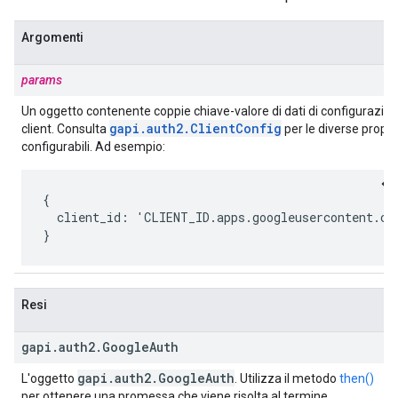
Argomenti
params
Un oggetto contenente coppie chiave-valore di dati di configurazion
gapi
.
auth2
.
Client
Config
client. Consulta
per le diverse propri
configurabili. Ad esempio:
{

  client_id: 'CLIENT_ID.apps.googleusercontent.com
}
Resi
gapi
.
auth2
.
Google
Auth
gapi
.
auth2
.
Google
Auth
L'oggetto
. Utilizza il metodo
then()
per ottenere una promessa che viene risolta al termine