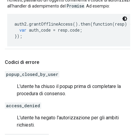
richiesti, passando un oggetto contenente il codice di autorizzazio
Promise
all'handler di adempimento del
. Ad esempio:
auth2
.
grantOfflineAccess
()
.
then
(
function
(
resp
)
{
var
auth_code
=
resp
.
code
;
});
Codici di errore
popup_closed_by_user
L'utente ha chiuso il popup prima di completare la
procedura di consenso.
access_denied
L'utente ha negato l'autorizzazione per gli ambiti
richiesti.