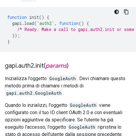
function
init
()
{
gapi
.
load
(
'auth2'
,
function
()
{
/* Ready. Make a call to gapi.auth2.init or some
});
}
gapi
.
auth2
.
init(
params
)
Inizializza l'oggetto
GoogleAuth
. Devi chiamare questo
metodo prima di chiamare i metodi di
gapi.auth2.GoogleAuth
.
Quando lo inzializzi, l'oggetto
GoogleAuth
viene
configurato con il tuo ID client OAuth 2.0 e con eventuali
opzioni aggiuntive da specificare. Se l'utente ha già
eseguito l'accesso, l'oggetto
GoogleAuth
ripristina lo
stato di accesso dell'utente dalla sessione precedente.