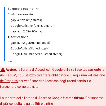
Su questa pagina
Configurazione Auth
gapi.auth2.init(params)
GoogleAuth.then(onInit, onError)
gapi.auth2.ClientConfig
Autenticazione
gapi.auth2.getAuthInstance()
GoogleAuth.isSignedIn.get()
GoogleAuth.isSignedIn.listen(listener)
Avviso:
la libreria di Accedi con Google utilizza facoltativamente le
API FedCM, il cui utilizzo diventerà obbligatorio.
Esegui una valutazione
dell'impatto
per verificare che l'accesso degli utenti continui a
funzionare come previsto.
Il supporto della libreria di Accesso Google è stato ritirato. Per saperne
di più, consulta la guida
Ritiro e ritiro
.