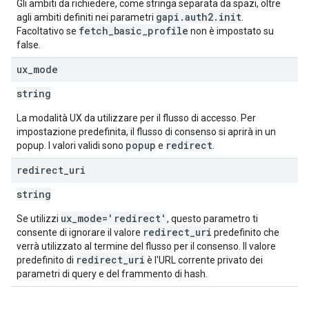
Gli ambiti da richiedere, come stringa separata da spazi, oltre
gapi
.
auth2
.
init
agli ambiti definiti nei parametri
.
fetch
_
basic
_
profile
Facoltativo se
non è impostato su
false.
ux
_
mode
string
La modalità UX da utilizzare per il flusso di accesso. Per
impostazione predefinita, il flusso di consenso si aprirà in un
popup
redirect
popup. I valori validi sono
e
.
redirect
_
uri
string
ux
_
mode='redirect'
Se utilizzi
, questo parametro ti
redirect
_
uri
consente di ignorare il valore
predefinito che
verrà utilizzato al termine del flusso per il consenso. Il valore
redirect
_
uri
predefinito di
è l'URL corrente privato dei
parametri di query e del frammento di hash.