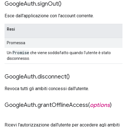
Google
Auth
.
sign
Out(
)
Esce dall'applicazione con l'account corrente.
Resi
Promessa
Promise
Un
che viene soddisfatto quando l'utente è stato
disconnesso.
Google
Auth
.
disconnect(
)
Revoca tutti gli ambiti concessi dall'utente.
Google
Auth
.
grantOfflineAccess(
options
)
Ricevi l'autorizzazione dall'utente per accedere agli ambiti