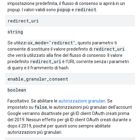
impostazione predefinita, il flusso di consenso si aprirà in un
popup
redirect
popup. I valori validi sono
e
.
redirect
_
uri
string
ux
_
mode='redirect'
Se utilizzi
, questo parametro ti
redirect
_
uri
consente di sostituire il valore predefinito di
che verrà utilizzato alla fine del flusso di consenso. Il valore
redirect
_
uri
predefinito
è l'URL corrente senza i parametri
di query e il frammento di hash.
enable
_
granular
_
consent
boolean
Facoltativo. Se abilitare le
autorizzazioni granulari
. Se
false
impostato su
, le autorizzazioni più granulari dell'account
Google verranno disattivate per gli ID client OAuth creati prima
del 2019. Nessun effetto per gli ID client OAuth creati durante o
dopo il 2019, poiché per questi sono sempre abilitate
autorizzazioni più granulari.