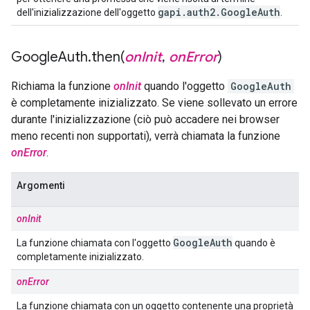
gapi
.
auth2
.
Google
Auth
dell'inizializzazione dell'oggetto
.
Google
Auth
.
then(
on
Init
,
on
Error
)
Richiama la funzione
onInit
quando l'oggetto
GoogleAuth
è completamente inizializzato. Se viene sollevato un errore
durante l'inizializzazione (ciò può accadere nei browser
meno recenti non supportati), verrà chiamata la funzione
onError
.
Argomenti
onInit
Google
Auth
La funzione chiamata con l'oggetto
quando è
completamente inizializzato.
onError
La funzione chiamata con un oggetto contenente una proprietà