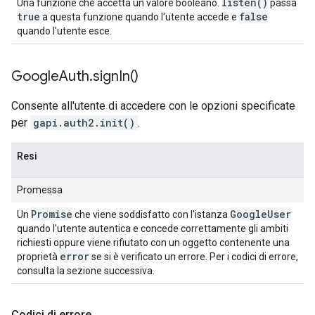
listen(
)
Una funzione che accetta un valore booleano.
passa
true
false
a questa funzione quando l'utente accede e
quando l'utente esce.
Google
Auth
.
sign
In(
)
Consente all'utente di accedere con le opzioni specificate
per
gapi.auth2.init()
.
Resi
Promessa
Promise
Google
User
Un
che viene soddisfatto con l'istanza
quando l'utente autentica e concede correttamente gli ambiti
richiesti oppure viene rifiutato con un oggetto contenente una
error
proprietà
se si è verificato un errore. Per i codici di errore,
consulta la sezione successiva.
Codici di errore