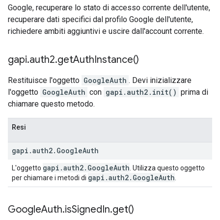
Google, recuperare lo stato di accesso corrente dell'utente,
recuperare dati specifici dal profilo Google dell'utente,
richiedere ambiti aggiuntivi e uscire dall'account corrente.
gapi
.
auth2
.
get
Auth
Instance(
)
Restituisce l'oggetto
GoogleAuth
. Devi inizializzare
l'oggetto
GoogleAuth
con
gapi.auth2.init()
prima di
chiamare questo metodo.
Resi
gapi
.
auth2
.
Google
Auth
gapi
.
auth2
.
Google
Auth
L'oggetto
. Utilizza questo oggetto
gapi
.
auth2
.
Google
Auth
per chiamare i metodi di
.
Google
Auth
.
is
Signed
In
.
get(
)