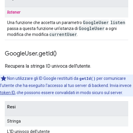
listener
Google
User
listen
Una funzione che accetta un parametro
.
Google
User
passa a questa funzione un'istanza di
a ogni
current
User
modifica che modifica
.
Google
User
.
get
Id(
)
Recupera la stringa ID univoca dell'utente.
Non utilizzare gli ID Google restituiti da
getId()
per comunicare
l'utente che ha eseguito l'accesso al tuo server di backend. Invia invece
token ID
, che possono essere convalidati in modo sicuro sul server.
Resi
Stringa
L'ID univoco dell'utente