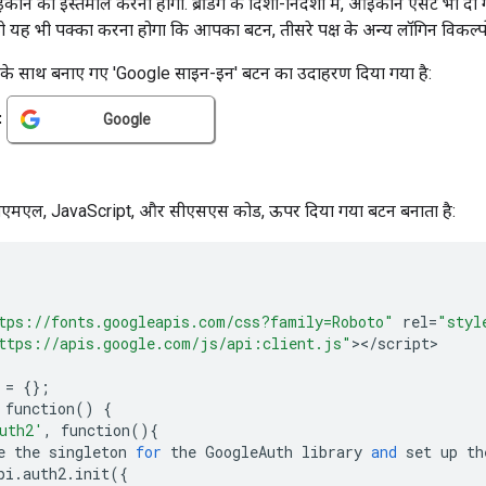
कॉन का इस्तेमाल करना होगा. ब्रैंडिंग के दिशा-निर्देशों में, आइकॉन ऐसेट भी 
यह भी पक्का करना होगा कि आपका बटन, तीसरे पक्ष के अन्य लॉगिन विकल्पों 
िक के साथ बनाए गए 'Google साइन-इन' बटन का उदाहरण दिया गया है:
टीएमएल, JavaScript, और सीएसएस कोड, ऊपर दिया गया बटन बनाता है:
tps://fonts.googleapis.com/css?family=Roboto"
rel
=
"styl
ttps://apis.google.com/js/api:client.js"
><
/
script
=
{};
function
()
{
uth2'
,
function
(){
e
the
singleton
for
the
GoogleAuth
library
and
set
up
th
pi
.
auth2
.
init
({