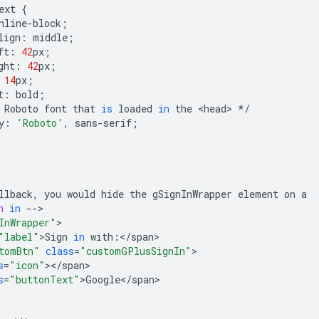
ext
{
nline
-
block
;
lign
:
middle
;
ft
:
42
px
;
ght
:
42
px
;
14
px
;
t
:
bold
;
Roboto
font
that
is
loaded
in
the
<
head
>
*/
y
:
'Roboto'
,
sans
-
serif
;
llback
,
you
would
hide
the
gSignInWrapper
element
on
a
n
in
--
InWrapper"
"label"
>
Sign
in
with
:
<
/
span
tomBtn"
class
=
"customGPlusSignIn"
s
=
"icon"
><
/
span
s
=
"buttonText"
>
Google
<
/
span