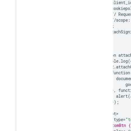
client_i
cookiepo
//
Reque
//
scope
:
});
attachSign
});
};
function
attac
console
.
log
(
auth2
.
attach
function
docume
go
},
funct
alert
(
});
}
<
/
script
<
style
type
=
"t
#customBtn {