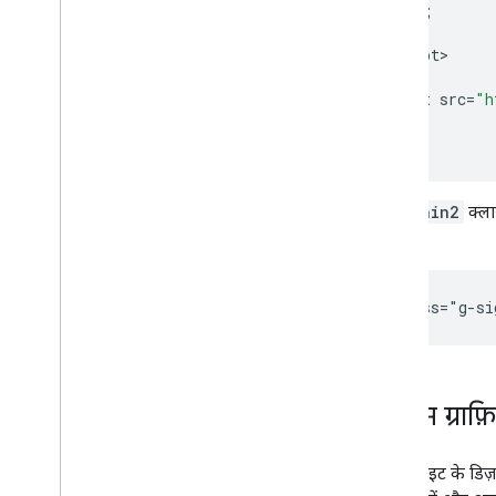
});
}
<
/
script
>

<
script
src
=
"h
<
/
body
>

<
/
html
>
g-signin2
क्ला
लिए:
कस्टम ग्राफ
अपनी साइट के डिज