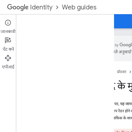
Web guides
Identity
होम पेज
वेब के लिए Google साइन इन
जानकारी
चैट करें
एआई से मिले अनुवादों म
बंद होने की प्रक्रिया और बंद होने की तारीख
एपीआई
होम पेज
प्रॉडक्ट
बुनियादी तथ्य
'Google साइन इन' को इंटिग्रेट करें
पसंद के 
प्रोफ़ाइल की जानकारी पाएं
बैकएंड सर्वर से पुष्टि करें
इस पेज पर, यह जानक
अतिरिक्त सुविधाएं
अपने-आप रेंडर होने 
साइन इन बटन को पसंद के मुताबिक बनाएं
कस्टम ग्राफ़िक के स
उपयोगकर्ता के सेशन की स्थिति पर नज़र रखें
अन्य अनुमतियों का अनुरोध करें