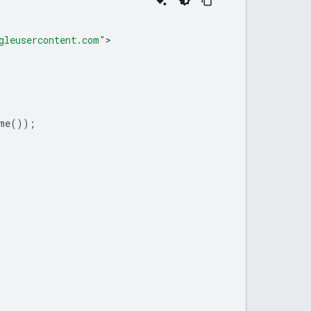
gleusercontent.com"
>

me
());