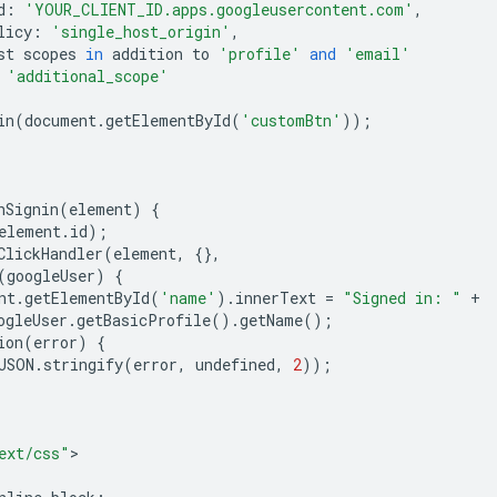
d
:
'YOUR_CLIENT_ID.apps.googleusercontent.com'
,
licy
:
'single_host_origin'
,
st
scopes
in
addition
to
'profile'
and
'email'
'additional_scope'
in
(
document
.
getElementById
(
'customBtn'
));
hSignin
(
element
)
{
element
.
id
);
ClickHandler
(
element
,
{},
(
googleUser
)
{
nt
.
getElementById
(
'name'
)
.
innerText
=
"Signed in: "
+
ogleUser
.
getBasicProfile
()
.
getName
();
ion
(
error
)
{
JSON
.
stringify
(
error
,
undefined
,
2
));
ext/css"