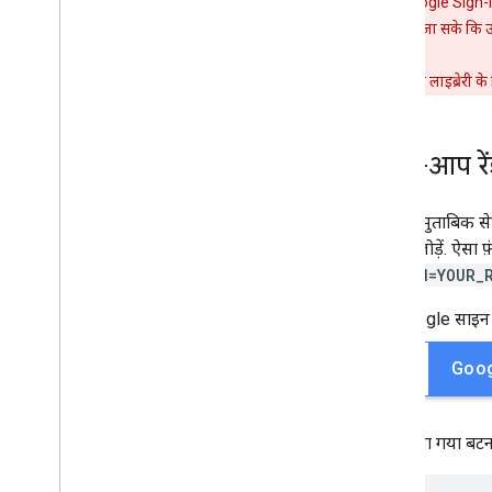
चेतावनी:
Google Sign-In 
लिसनर का इस्तेमाल करके साइन इन को इंटिग्रेट
ताकि यह पुष्टि की जा सके कि 
करें
सर्वर-साइड ऐप्लिकेशन के लिए Google साइन
इन
Google साइन-इन लाइब्रेरी के
दायरे को डिसकनेक्ट करें और वापस लें
अपने-आप रें
क्रॉस-प्लैटफ़ॉर्म इंटिग्रेशन
क्रॉस-प्लैटफ़ॉर्म सिंगल साइन-इन
पसंद के मुताबिक स
संसाधन
एलिमेंट जोड़ें. ऐसा
समस्या का हल
onload=YOUR_
Fed
CM API का इस्तेमाल करें
यहां Google साइन 
Google+ साइन-इन से माइग्रेट करें
रेफ़रंस
Java
Script क्लाइंट संदर्भ
ऊपर दिया गया बटन