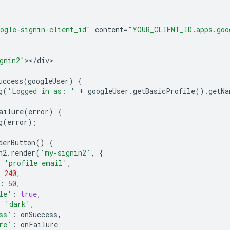
ogle-signin-client_id"
content
=
"YOUR_CLIENT_ID.apps.goo
gnin2"
><
/
div
uccess
(
googleUser
)
{
g
(
'Logged in as: '
+
googleUser
.
getBasicProfile
()
.
getNa
ailure
(
error
)
{
g
(
error
);
derButton
()
{
n2
.
render
(
'my-signin2'
,
{
'profile email'
,
240
,
:
50
,
le'
:
true
,
:
'dark'
,
ss'
:
onSuccess
,
re'
:
onFailure