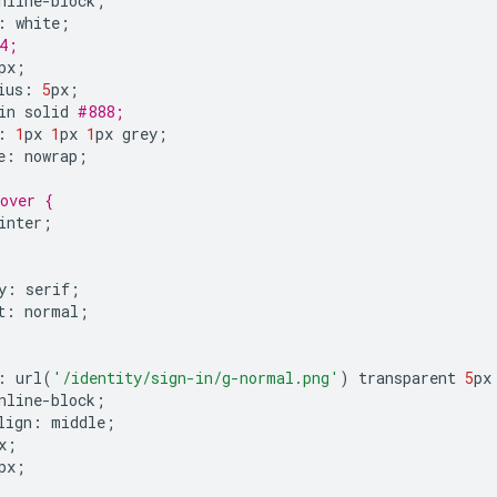
nline
-
block
;
:
white
;
4;
px
;
ius
:
5
px
;
in
solid
#888;
:
1
px
1
px
1
px
grey
;
e
:
nowrap
;
over {
inter
;
y
:
serif
;
t
:
normal
;
:
url
(
'/identity/sign-in/g-normal.png'
)
transparent
5
px
nline
-
block
;
lign
:
middle
;
x
;
px
;