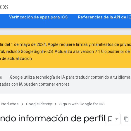
iOS
Verificación de apps para iOS
Referencias de la API de i
tir del
1 de mayo de 2024
, Apple
requiere
firmas y manifiestos de privac
l, incluido GoogleSignIn-iOS. Actualiza a la versión 7.1.0 o posterior 
a de actualización
.
Google utiliza tecnología de IA para traducir contenido a tu idioma
izadas con IA pueden contener errores.
Productos
Google Identity
Sign in with Google for iOS
ndo información de perfil