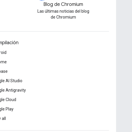
Blog de Chromium
Las últimas noticias del blog
de Chromium
pilación
roid
ome
base
le AI Studio
le Antigravity
le Cloud
le Play
 all