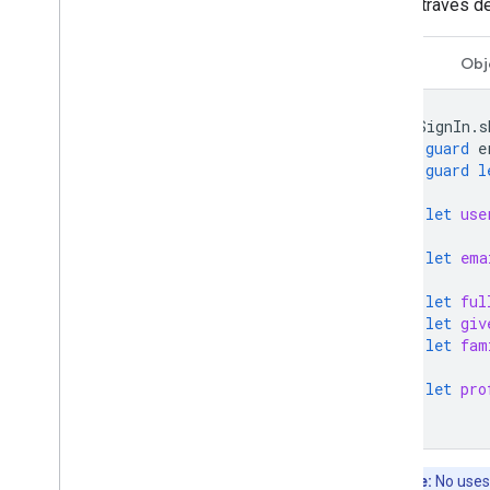
perfil a través d
Swift
Obj
GIDSignIn
.
s
guard
e
guard
l
let
use
let
ema
let
ful
let
giv
let
fam
let
pro
}
Importante:
No uses 