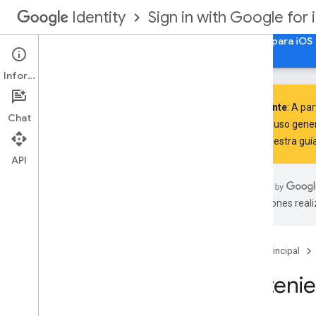
Sign in with Google for 
Identity
Comenzar
Autorización de la Cuenta de Google para iOS
Información
Importante
: A par
Chat
SDKs de uso genera
Sigue
nuestra guí
Agrega Acceder con Google a tu
app
API
Integrar el Acceso con Google en tu
app para i
OS o mac
OS
Obteniendo información de perfil
traducciones real
Autentica con un servidor de backend
Revocar tokens de acceso y
desconectar la app
Página principal
Prepárese para los requisitos de
divulgación de datos de la App Store
Obtenie
de Apple