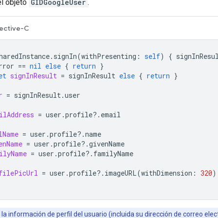
el objeto
GIDGoogleUser
.
ective-C
haredInstance
.
signIn
(
withPresenting
:
self
)
{
signInResu
rror
==
nil
else
{
return
}
et
signInResult
=
signInResult
else
{
return
}
r
=
signInResult
.
user
ilAddress
=
user
.
profile
?.
email
lName
=
user
.
profile
?.
name
enName
=
user
.
profile
?.
givenName
ilyName
=
user
.
profile
?.
familyName
filePicUrl
=
user
.
profile
?.
imageURL
(
withDimension
:
320
)
la información de perfil del usuario (incluida su dirección de correo ele