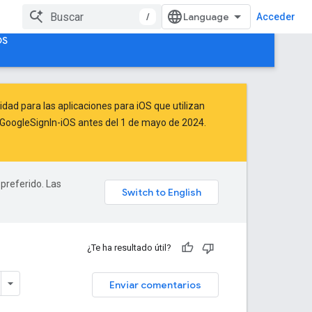
/
Acceder
OS
idad para las aplicaciones para iOS que utilizan
de GoogleSignIn-iOS antes del 1 de mayo de 2024.
 preferido. Las
¿Te ha resultado útil?
Enviar comentarios