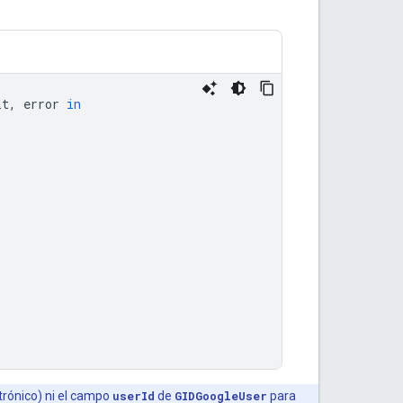
lt
,
error
in
ctrónico) ni el campo
userId
de
GIDGoogleUser
para