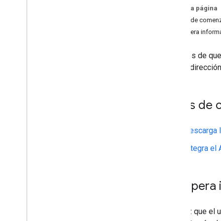
Actualización de Acceso con
En esta página
Google para i
OS
Antes de comen
Guía de migración rápida de Acceso
con Google
Recupera informa
Codelabs
Después de que 
Acceso con Google para i
OS
perfil y direcció
Notas de la versión
Notas de la versión del SDK de Acceso
Antes de 
con Google para i
OS y mac
OS
Descarga l
Acceso con Google para i
OS en Git
Hub
Integra el
Git
Hub
Recupera i
Una vez que el u