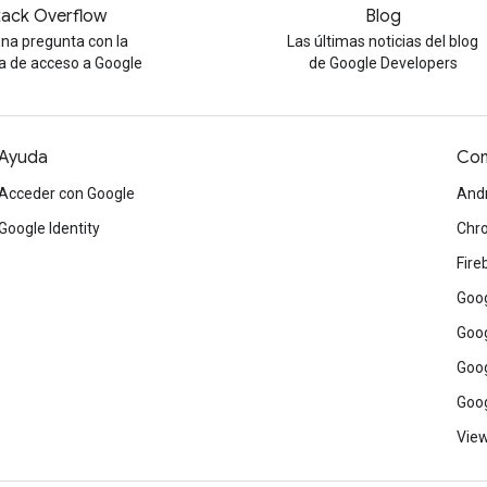
tack Overflow
Blog
na pregunta con la
Las últimas noticias del blog
a de acceso a Google
de Google Developers
Ayuda
Com
Acceder con Google
And
Google Identity
Chr
Fire
Goog
Goog
Goog
Goog
View