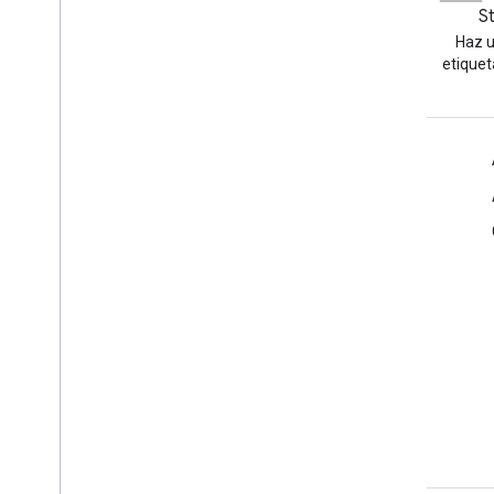
GitHub
S
Bifurca nuestros ejemplos y
Haz u
pruébalos tú mismo
etiquet
Información sobre el producto
Condiciones del Servicio
Lineamientos de desarrollo de la marca