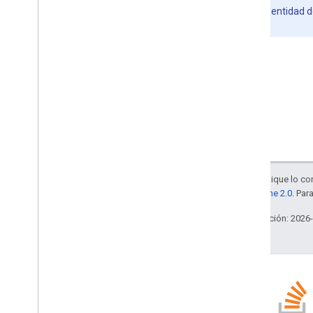
comunicar la identidad d
servidor.
Salvo que se indique lo con
la
licencia Apache 2.0
. Par
Última actualización: 2026