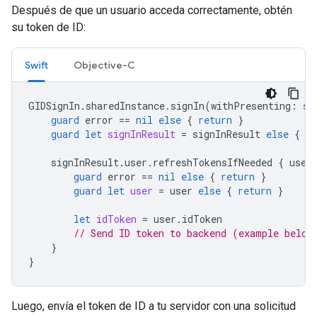
Después de que un usuario acceda correctamente, obtén
su token de ID:
Swift
Objective-C
GIDSignIn
.
sharedInstance
.
signIn
(
withPresenting
:
se
guard
error
==
nil
else
{
return
}
guard
let
signInResult
=
signInResult
else
{
re
signInResult
.
user
.
refreshTokensIfNeeded
{
user
guard
error
==
nil
else
{
return
}
guard
let
user
=
user
else
{
return
}
let
idToken
=
user
.
idToken
// Send ID token to backend (example below
}
}
Luego, envía el token de ID a tu servidor con una solicitud