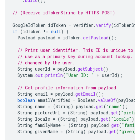
.
build
();
// (Receive idTokenString by HTTPS POST)
GoogleIdToken
idToken
=
verifier
.
verify
(
idTokenStr
if
(
idToken
!=
null
)
{
Payload
payload
=
idToken
.
getPayload
();
// Print user identifier. This ID is unique to e
// use as a primary key during account lookup. E
// changed by the user.
String
userId
=
payload
.
getSubject
();
System
.
out
.
println
(
"User ID: "
+
userId
);
// Get profile information from payload
String
email
=
payload
.
getEmail
();
boolean
emailVerified
=
Boolean
.
valueOf
(
payload
.
String
name
=
(
String
)
payload
.
get
(
"name"
);
String
pictureUrl
=
(
String
)
payload
.
get
(
"pictur
String
locale
=
(
String
)
payload
.
get
(
"locale"
);
String
familyName
=
(
String
)
payload
.
get
(
"family
String
givenName
=
(
String
)
payload
.
get
(
"given_n