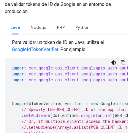
de validar tokens de ID de Google en un entorno de
producción.
Java
Node.js
PHP
Python
Para validar un token de ID en Java, utiliza el
GoogleIdTokenVerifier
. Por ejemplo:
import
com.google.api.client.googleapis.auth.oauth
import
com.google.api.client.googleapis.auth.oauth
import
com.google.api.client.googleapis.auth.oauth
...
GoogleIdTokenVerifier
verifier
=
new
GoogleIdToken
// Specify the WEB_CLIENT_ID of the app that a
.
setAudience
(
Collections
.
singletonList
(
WEB_CLI
// Or, if multiple clients access the backend:
//.setAudience(Arrays.asList(WEB_CLIENT_ID_1, 