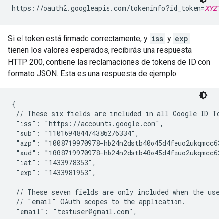
https://oauth2.googleapis.com/tokeninfo?id_token=
XYZ
Si el token está firmado correctamente, y
iss
y
exp
tienen los valores esperados, recibirás una respuesta
HTTP 200, contiene las reclamaciones de tokens de ID con
formato JSON. Esta es una respuesta de ejemplo:
{

 // These six fields are included in all Google ID To
 "iss": "https://accounts.google.com",

 "sub": "110169484474386276334",

 "azp": "1008719970978-hb24n2dstb40o45d4feuo2ukqmcc63
 "aud": "1008719970978-hb24n2dstb40o45d4feuo2ukqmcc63
 "iat": "1433978353",

 "exp": "1433981953",

 // These seven fields are only included when the use
 // "email" OAuth scopes to the application.

 "email": "testuser@gmail.com",
