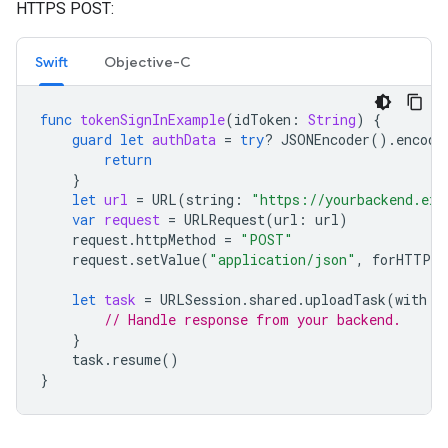
HTTPS POST:
Swift
Objective-C
func
tokenSignInExample
(
idToken
:
String
)
{
guard
let
authData
=
try
?
JSONEncoder
().
encode
return
}
let
url
=
URL
(
string
:
"https://yourbackend.exa
var
request
=
URLRequest
(
url
:
url
)
request
.
httpMethod
=
"POST"
request
.
setValue
(
"application/json"
,
forHTTPHe
let
task
=
URLSession
.
shared
.
uploadTask
(
with
:
// Handle response from your backend.
}
task
.
resume
()
}