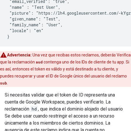
 "email_verified": "true",

 "name" : "Test User",

 "picture": "https://lh4.googleusercontent.com/-kYgz
 "given_name": "Test",

 "family_name": "User",

 "locale": "en"

}
Advertencia:
Una vez que recibas estos reclamos, deberás Verifica
que la reclamación
aud
contenga uno de los IDs de cliente de tu app. Si
es así, entonces el token es válido y está destinado a tu cliente, y
puedes recuperar y usar el ID de Google único del usuario del reclamo
sub
.
Si necesitas validar que el token de ID representa una
cuenta de Google Workspace, puedes verificarlo. La
reclamación
hd
, que indica el dominio alojado del usuario
Se debe usar cuando restringir el acceso a un recurso
únicamente a los miembros de ciertos dominios. La
ausencia de este reclamo indica que la cuenta no