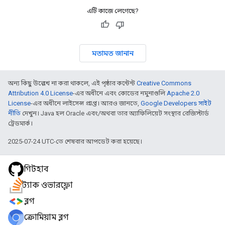
এটি কাজে লেগেছে?
মতামত জানান
অন্য কিছু উল্লেখ না করা থাকলে, এই পৃষ্ঠার কন্টেন্ট
Creative Commons
Attribution 4.0 License
-এর অধীনে এবং কোডের নমুনাগুলি
Apache 2.0
License
-এর অধীনে লাইসেন্স প্রাপ্ত। আরও জানতে,
Google Developers সাইট
নীতি
দেখুন। Java হল Oracle এবং/অথবা তার অ্যাফিলিয়েট সংস্থার রেজিস্টার্ড
ট্রেডমার্ক।
2025-07-24 UTC-তে শেষবার আপডেট করা হয়েছে।
গিটহাব
স্ট্যাক ওভারফ্লো
ব্লগ
ক্রোমিয়াম ব্লগ