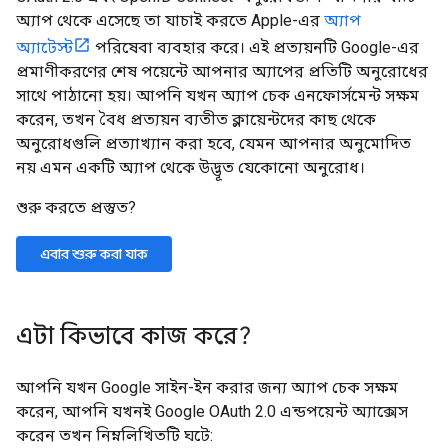
অ্যাপ থেকে এসেছে তা যাচাই করতে Apple-এর
অ্যাপ
অ্যাটেস্ট
পরিষেবা ব্যবহার করে। এই প্রত্যয়নটি Google-এর
প্রমাণীকরণের শেষ পয়েন্টে আপনার অ্যাপের প্রতিটি অনুরোধের
সাথে পাঠানো হয়। আপনি যখন অ্যাপ চেক এনফোর্সমেন্ট সক্ষম
করেন, তখন বৈধ প্রত্যয়ন ব্যতীত ক্লায়েন্টদের কাছ থেকে
অনুরোধগুলি প্রত্যাখ্যান করা হবে, যেমন আপনার অনুমোদিত
নয় এমন একটি অ্যাপ থেকে উদ্ভূত যেকোনো অনুরোধ।
শুরু করতে প্রস্তুত?
এবার শুরু করা যাক
এটা কিভাবে কাজ করে?
আপনি যখন Google সাইন-ইন করার জন্য অ্যাপ চেক সক্ষম
করেন, আপনি যখনই Google OAuth 2.0 এন্ডপয়েন্ট অ্যাক্সেস
করেন তখন নিম্নলিখিতটি ঘটে: