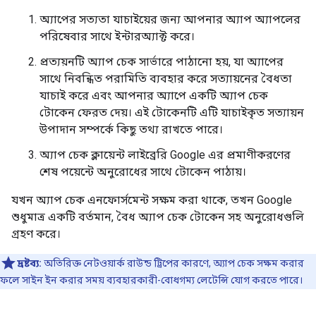
অ্যাপের সত্যতা যাচাইয়ের জন্য আপনার অ্যাপ অ্যাপলের
পরিষেবার সাথে ইন্টারঅ্যাক্ট করে।
প্রত্যয়নটি অ্যাপ চেক সার্ভারে পাঠানো হয়, যা অ্যাপের
সাথে নিবন্ধিত পরামিতি ব্যবহার করে সত্যায়নের বৈধতা
যাচাই করে এবং আপনার অ্যাপে একটি অ্যাপ চেক
টোকেন ফেরত দেয়। এই টোকেনটি এটি যাচাইকৃত সত্যায়ন
উপাদান সম্পর্কে কিছু তথ্য রাখতে পারে।
অ্যাপ চেক ক্লায়েন্ট লাইব্রেরি Google এর প্রমাণীকরণের
শেষ পয়েন্টে অনুরোধের সাথে টোকেন পাঠায়।
যখন অ্যাপ চেক এনফোর্সমেন্ট সক্ষম করা থাকে, তখন Google
শুধুমাত্র একটি বর্তমান, বৈধ অ্যাপ চেক টোকেন সহ অনুরোধগুলি
গ্রহণ করে।
দ্রষ্টব্য:
অতিরিক্ত নেটওয়ার্ক রাউন্ড ট্রিপের কারণে, অ্যাপ চেক সক্ষম করার
ফলে সাইন ইন করার সময় ব্যবহারকারী-বোধগম্য লেটেন্সি যোগ করতে পারে।