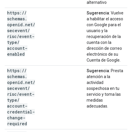
alternativo
https:
/
/
Sugerencia
: Vuelve
schemas
.
a habilitar el acceso
openid
.
net
/
con Google para el
secevent
/
usuario y la
risc
/
event-
recuperación de la
type
/
cuenta con la
account-
dirección de correo
enabled
electrónico de su
Cuenta de Google.
https:
/
/
Sugerencia
: Presta
schemas
.
atención a la
openid
.
net
/
actividad
secevent
/
sospechosa en tu
risc
/
event-
servicio y toma las
type
/
medidas
account-
adecuadas.
credential-
change-
required