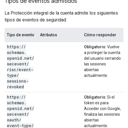
Tipos de eventos admitidos
La Protección integral de la cuenta admite los siguientes
tipos de eventos de seguridad:
Tipo de evento
Atributos
Cómo responder
https:
/
/
Obligatorio
: Vuelve
schemas
.
a proteger la cuenta
openid
.
net
/
del usuario cerrando
secevent
/
las sesiones
risc
/
event-
abiertas
type
/
actualmente.
sessions-
revoked
https:
/
/
Obligatorio
: Si el
schemas
.
token es para
openid
.
net
/
Acceder con Google,
secevent
/
finaliza las sesiones
oauth
/
abiertas
event-type
/
actualmente.