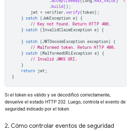
.
acceptLeeway
(
Long
.
MAX_VALUE
)
// 
.
build
();
jwt
=
verifier
.
verify
(
token
);
}
catch
(
JwkException
e
)
{
// Key not found. Return HTTP 400.
}
catch
(
InvalidClaimException
e
)
{
}
catch
(
JWTDecodeException
exception
)
{
// Malformed token. Return HTTP 400.
}
catch
(
MalformedURLException
e
)
{
// Invalid JWKS URI.
}
return
jwt
;
}
Si el token es válido y se decodificó correctamente,
devuelve el estado HTTP 202. Luego, controla el evento de
seguridad indicado por el token.
2
.
Cómo controlar eventos de seguridad