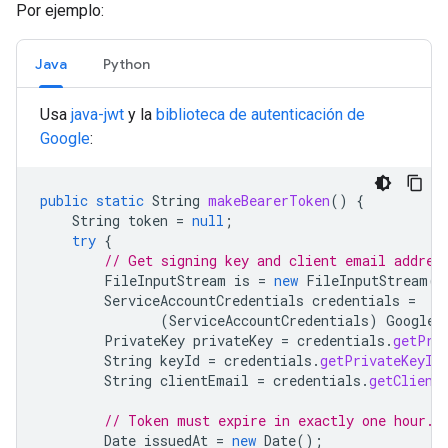
Por ejemplo:
Java
Python
Usa
java-jwt
y la
biblioteca de autenticación de
Google
:
public
static
String
makeBearerToken
()
{
String
token
=
null
;
try
{
// Get signing key and client email addres
FileInputStream
is
=
new
FileInputStream
(
"
ServiceAccountCredentials
credentials
=
(
ServiceAccountCredentials
)
GoogleC
PrivateKey
privateKey
=
credentials
.
getPri
String
keyId
=
credentials
.
getPrivateKeyId
String
clientEmail
=
credentials
.
getClient
// Token must expire in exactly one hour.
Date
issuedAt
=
new
Date
();