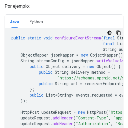
Por ejemplo:
Java
Python
public
static
void
configureEventStream
(
final
Stri
final
List
String
aut
ObjectMapper
jsonMapper
=
new
ObjectMapper
();
String
streamConfig
=
jsonMapper
.
writeValueAsS
public
Object
delivery
=
new
Object
()
{
public
String
delivery_method
=
"https://schemas.openid.net/se
public
String
url
=
receiverEndpoint
;
};
public
List<String>
events_requested
=
eve
});
HttpPost
updateRequest
=
new
HttpPost
(
"https:/
updateRequest
.
addHeader
(
"Content-Type"
,
"appli
updateRequest
.
addHeader
(
"Authorization"
,
"Bear