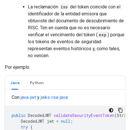
La reclamación
iss
del token coincide con el
identificador de la entidad emisora que
obtuviste del documento de descubrimiento de
RISC. Ten en cuenta que no es necesario
verificar el vencimiento del token (
exp
) porque
los tokens de eventos de seguridad
representan eventos históricos y, como tales,
no vencen.
Por ejemplo:
Java
Python
Con
java-jwt
y
jwks-rsa-java
:
public
DecodedJWT
validateSecurityEventToken
(
Strin
DecodedJWT
jwt
=
null
;
try
{