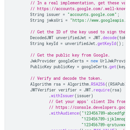
// In a real implementation, get these val
// https://accounts.google.com/.well-known
String
issuer
=
"accounts.google.com"
;
String
jwksUri
=
"https://www.googleapis.c
// Get the ID of the key used to sign the 
DecodedJWT
unverifiedJwt
=
JWT
.
decode
(
toke
String
keyId
=
unverifiedJwt
.
getKeyId
();
// Get the public key from Google.
JwkProvider
googleCerts
=
new
UrlJwkProvid
PublicKey
publicKey
=
googleCerts
.
get
(
keyI
// Verify and decode the token.
Algorithm
rsa
=
Algorithm
.
RSA256
((
RSAPubli
JWTVerifier
verifier
=
JWT
.
require
(
rsa
)
.
withIssuer
(
issuer
)
// Get your apps' client IDs from 
// https://console.developers.goog
.
withAudience
(
"123456789-abcedfgh.
"123456789-ijklmnop.
"123456789-qrstuvwx.