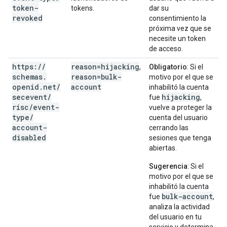
token-
tokens.
dar su
revoked
consentimiento la
próxima vez que se
necesite un token
de acceso.
https:
/
/
reason=hijacking
,
Obligatorio
: Si el
schemas
.
reason=bulk-
motivo por el que se
openid
.
net
/
account
inhabilitó la cuenta
secevent
/
hijacking
fue
,
risc
/
event-
vuelve a proteger la
type
/
cuenta del usuario
account-
cerrando las
disabled
sesiones que tenga
abiertas.
Sugerencia
: Si el
motivo por el que se
inhabilitó la cuenta
bulk-account
fue
,
analiza la actividad
del usuario en tu