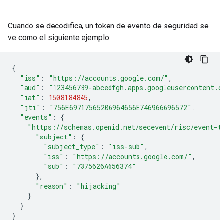
Cuando se decodifica, un token de evento de seguridad se
ve como el siguiente ejemplo:
{
"iss"
:
"https://accounts.google.com/"
,
"aud"
:
"123456789-abcedfgh.apps.googleusercontent.
"iat"
:
1508184845
,
"jti"
:
"756E69717565206964656E746966696572"
,
"events"
:
{
"https://schemas.openid.net/secevent/risc/event-
"subject"
:
{
"subject_type"
:
"iss-sub"
,
"iss"
:
"https://accounts.google.com/"
,
"sub"
:
"7375626A656374"
},
"reason"
:
"hijacking"
}
}
}