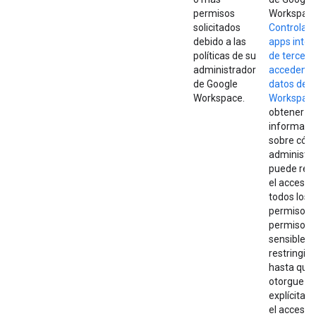
permisos
Workspac
solicitados
Controla 
debido a las
apps inter
políticas de su
de tercero
administrador
acceden a 
de Google
datos de 
Workspace.
Workspac
obtener m
informaci
sobre cóm
administr
puede rest
el acceso 
todos los
permisos o
permisos
sensibles 
restringid
hasta que
otorgue
explícita
el acceso a