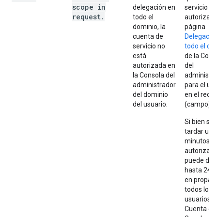
scope in
delegación en
servicio es
request
.
todo el
autorizada
dominio, la
página
cuenta de
Delegació
servicio no
todo el do
está
de la Cons
autorizada en
del
la Consola del
administr
administrador
para el us
del dominio
en el recl
s
del usuario.
(campo)
Si bien sue
tardar uno
minutos, l
autorizaci
puede de
hasta 24 
en propag
todos los
usuarios d
Cuenta de