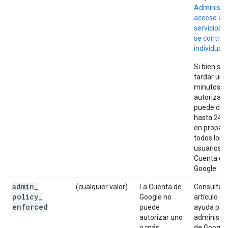
Administra
acceso a l
servicios 
se control
individua
Si bien sue
tardar uno
minutos, l
autorizaci
puede de
hasta 24 
en propag
todos los
usuarios d
Cuenta de
Google.
admin
_
(cualquier valor)
La Cuenta de
Consulta e
policy
_
Google no
artículo de
enforced
puede
ayuda par
autorizar uno
administr
o más
de Google