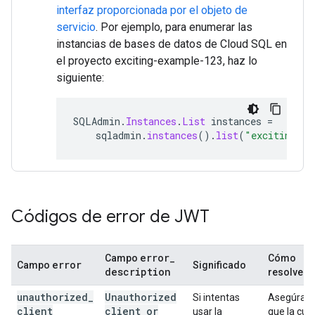
interfaz proporcionada por el objeto de
servicio
. Por ejemplo, para enumerar las
instancias de bases de datos de Cloud SQL en
el proyecto exciting-example-123, haz lo
siguiente:
SQLAdmin
.
Instances
.
List
instances
=
sqladmin
.
instances
().
list
(
"exciting-ex
Códigos de error de JWT
error
_
Campo
Cómo
error
Campo
Significado
description
resolverl
unauthorized
_
Unauthorized
Si intentas
Asegúrate
client
client or
usar la
que la cue