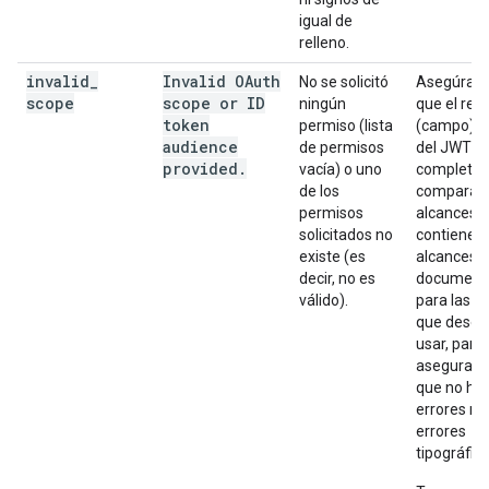
igual de
relleno.
invalid
_
Invalid OAuth
No se solicitó
Asegúrate
scope
scope or ID
ningún
que el rec
token
s
permiso (lista
(campo)
audience
de permisos
del JWT e
provided
.
vacía) o uno
completad
de los
compara l
permisos
alcances 
solicitados no
contiene c
existe (es
alcances
decir, no es
document
válido).
para las A
que desea
usar, para
asegurart
que no ha
errores ni
errores
tipográfico