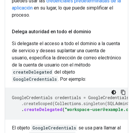
puedes usar las
credenciales predeterminadas de la
aplicación
en su lugar, lo que puede simplificar el
proceso.
Delega autoridad en todo el dominio
Si delegaste el acceso a todo el dominio a la cuenta
de servicio y deseas suplantar una cuenta de
usuario, especifica la dirección de correo electrónico
de la cuenta de usuario con el método
createDelegated
del objeto
GoogleCredentials
. Por ejemplo:
GoogleCredentials
credentials
=
GoogleCredentials
.
.
createScoped
(
Collections
.
singleton
(
SQLAdminSc
.
createDelegated
(
"workspace-user@example.co
El objeto
GoogleCredentials
se usa para llamar al