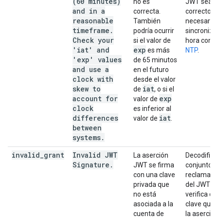
(60 minutes)
no es
JWT sea
and in a
correcta.
correcto. S
reasonable
También
necesario,
timeframe.
podría ocurrir
sincroniza
Check your
si el valor de
hora con
G
'iat' and
exp
es más
NTP
.
'exp' values
de 65 minutos
and use a
en el futuro
clock with
desde el valor
skew to
iat
de
, o si el
account for
exp
valor de
clock
es inferior al
differences
iat
valor de
.
between
systems.
invalid
_
grant
Invalid JWT
La aserción
Decodifica
Signature
.
JWT se firma
conjunto 
con una clave
reclamaci
privada que
del JWT y
no está
verifica qu
asociada a la
clave que 
cuenta de
la aserció