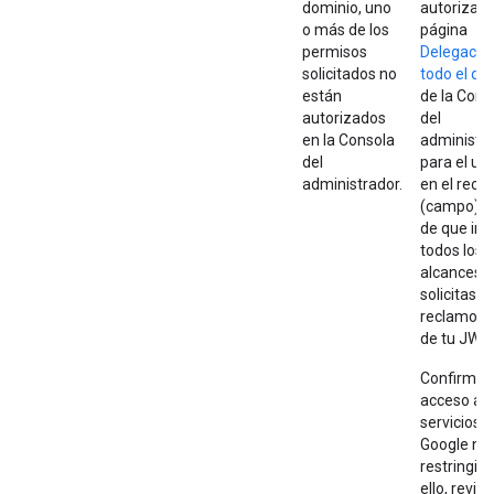
dominio, uno
autorizada
o más de los
página
permisos
Delegació
solicitados no
todo el do
están
de la Cons
autorizados
del
en la Consola
administr
del
para el us
administrador.
en el recl
s
(campo)
de que inc
todos los
alcances 
solicitas e
s
reclamo
de tu JWT.
Confirma q
acceso a l
servicios 
Google no
restringid
ello, revisa