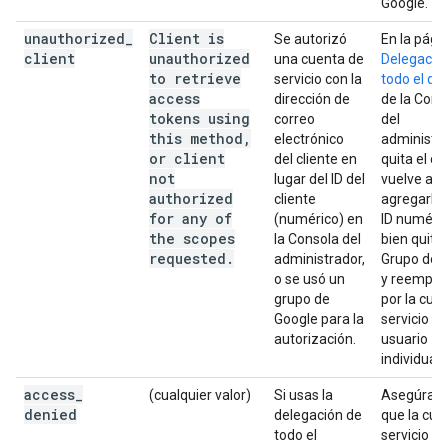
Google.
unauthorized
_
Client is
Se autorizó
En la pági
client
unauthorized
una cuenta de
Delegació
to retrieve
servicio con la
todo el do
access
dirección de
de la Cons
tokens using
correo
del
this method
,
electrónico
administra
or client
del cliente en
quita el cl
not
lugar del ID del
vuelve a
authorized
cliente
agregarlo 
for any of
(numérico) en
ID numéric
the scopes
la Consola del
bien quita 
requested
.
administrador,
Grupo de 
o se usó un
y reemplá
grupo de
por la cue
Google para la
servicio o 
autorización.
usuario
individual.
access
_
(cualquier valor)
Si usas la
Asegúrate
denied
delegación de
que la cue
todo el
servicio es