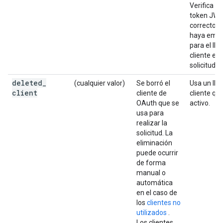
Verifica qu
token JWT
correcto y
haya emit
para el ID 
cliente en 
solicitud.
deleted
_
(cualquier valor)
Se borró el
Usa un ID 
client
cliente de
cliente qu
OAuth que se
activo.
usa para
realizar la
solicitud. La
eliminación
puede ocurrir
de forma
manual o
automática
en el caso de
los
clientes no
utilizados
.
Los clientes