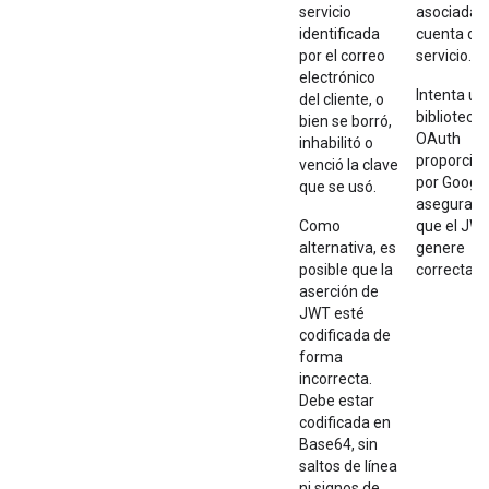
servicio
asociada c
identificada
cuenta de
por el correo
servicio.
electrónico
Intenta us
del cliente, o
biblioteca
bien se borró,
OAuth
inhabilitó o
proporcio
venció la clave
por Google
que se usó.
asegurart
Como
que el JW
alternativa, es
genere
posible que la
correctam
aserción de
JWT esté
codificada de
forma
incorrecta.
Debe estar
codificada en
Base64, sin
saltos de línea
ni signos de