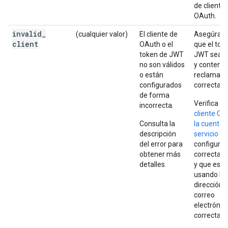
de cliente
OAuth.
invalid
_
(cualquier valor)
El cliente de
Asegúrate
client
OAuth o el
que el tok
token de JWT
JWT sea v
no son válidos
y contenga
o están
reclamaci
configurados
correctas.
de forma
Verifica qu
incorrecta.
cliente OA
Consulta la
la cuenta 
descripción
servicio
es
del error para
configura
obtener más
correctam
detalles.
y que esté
usando la
dirección 
correo
electrónic
correcta.