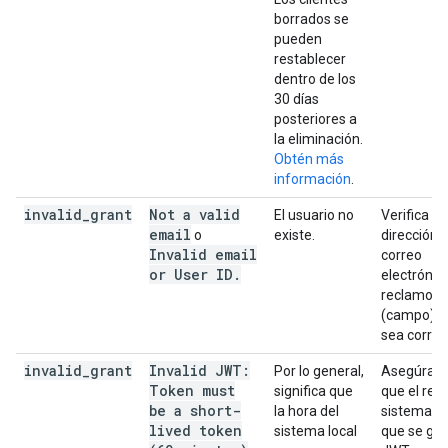
borrados se
pueden
restablecer
dentro de los
30 días
posteriores a
la eliminación.
Obtén más
información
.
invalid
_
grant
Not a valid
El usuario no
Verifica qu
email
o
existe.
dirección 
Invalid email
correo
or User ID
.
electrónico
reclamo
s
(campo)
sea correc
invalid
_
grant
Invalid JWT:
Por lo general,
Asegúrate
Token must
significa que
que el relo
be a short-
la hora del
sistema en
lived token
sistema local
que se gen