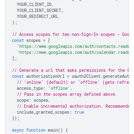
YOUR_CLIENT_ID
,
YOUR_CLIENT_SECRET
,
YOUR_REDIRECT_URL
);
// Access scopes for two non-Sign-In scopes - Goog
const
scopes
=
[
'https://www.googleapis.com/auth/contacts.readon
'https://www.googleapis.com/auth/calendar.readon
];
// Generate a url that asks permissions for the Go
const
authorizationUrl
=
oauth2Client
.
generateAuthU
// 'online' (default) or 'offline' (gets refresh
access_type
:
'offline'
,
// Pass in the scopes array defined above
scope
:
scopes
,
// Enable incremental authorization. Recommended
include_granted_scopes
:
true
});
async
function
main
()
{