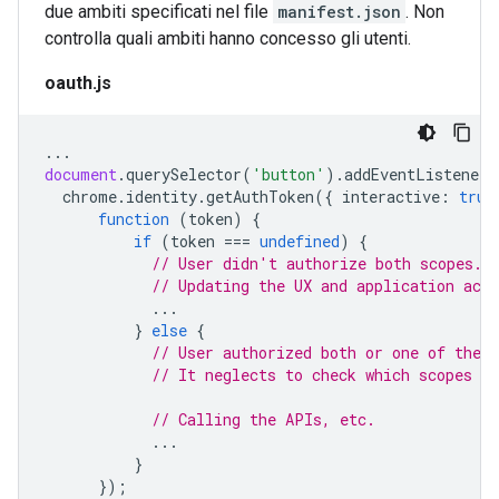
due ambiti specificati nel file
manifest.json
. Non
controlla quali ambiti hanno concesso gli utenti.
oauth.js
...
document
.
querySelector
(
'button'
).
addEventListener
(
chrome
.
identity
.
getAuthToken
({
interactive
:
true
function
(
token
)
{
if
(
token
===
undefined
)
{
// User didn't authorize both scopes.
// Updating the UX and application acco
...
}
else
{
// User authorized both or one of the s
// It neglects to check which scopes u
// Calling the APIs, etc.
...
}
});