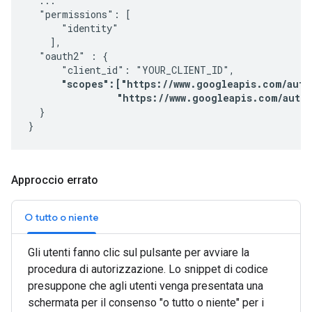
  ...

  "permissions": [

      "identity"

    ],

  "oauth2" : {

      "client_id": "YOUR_CLIENT_ID",

"scopes":["https://www.googleapis.com/auth/
                "https://www.googleapis.com/auth
  }

}
Approccio errato
O tutto o niente
Gli utenti fanno clic sul pulsante per avviare la
procedura di autorizzazione. Lo snippet di codice
presuppone che agli utenti venga presentata una
schermata per il consenso "o tutto o niente" per i