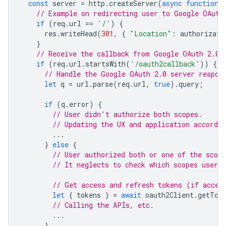
const
server
=
http
.
createServer
(
async
function
// Example on redirecting user to Google OAuth
if
(
req
.
url
==
'/'
)
{
res
.
writeHead
(
301
,
{
"Location"
:
authorizati
}
// Receive the callback from Google OAuth 2.0 
if
(
req
.
url
.
startsWith
(
'/oauth2callback'
))
{
// Handle the Google OAuth 2.0 server respon
let
q
=
url
.
parse
(
req
.
url
,
true
).
query
;
if
(
q
.
error
)
{
// User didn't authorize both scopes.
// Updating the UX and application accordin
...
}
else
{
// User authorized both or one of the scope
// It neglects to check which scopes users
// Get access and refresh tokens (if acces
let
{
tokens
}
=
await
oauth2Client
.
getTok
// Calling the APIs, etc.
...
}