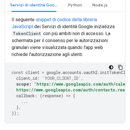
Servizi di identità Google
Python
Node.js
Il seguente
snippet di codice della libreria
JavaScript
dei Servizi di identità Google inizializza
TokenClient
con più ambiti non di accesso. La
schermata per il consenso per le autorizzazioni
granulari viene visualizzata quando l'app web
richiede l'autorizzazione agli utenti.
const
client
=
google
.
accounts
.
oauth2
.
initTokenCli
client_id
:
'YOUR_CLIENT_ID'
,
scope
:
'https://www.googleapis.com/auth/calen
  https://www.googleapis.com/auth/contacts.reado
callback
:
(
response
)
=>
{
...
},
});