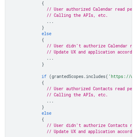
{
// User authorized Calendar read per
// Calling the APIs, etc.
...
}
else
{
// User didn't authorize Calendar re
// Update UX and application accordin
...
}
if
(
grantedScopes
.
includes
(
'https://ww
{
// User authorized Contacts read per
// Calling the APIs, etc.
...
}
else
{
// User didn't authorize Contacts re
// Update UX and application accordin