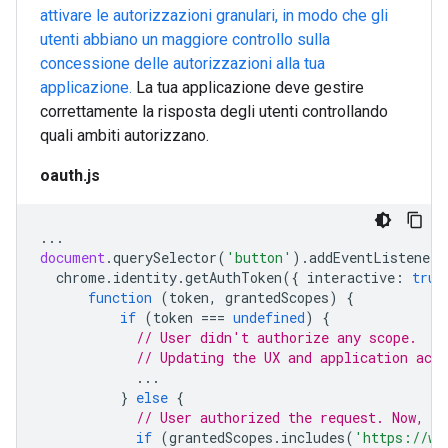
attivare le autorizzazioni granulari, in modo che gli
utenti abbiano un maggiore controllo sulla
concessione delle autorizzazioni alla tua
applicazione.
La tua applicazione deve gestire
correttamente la risposta degli utenti controllando
quali ambiti autorizzano.
oauth.js
...
document
.
querySelector
(
'button'
).
addEventListener
(
chrome
.
identity
.
getAuthToken
({
interactive
:
true
function
(
token
,
grantedScopes
)
{
if
(
token
===
undefined
)
{
// User didn't authorize any scope.
// Updating the UX and application acco
...
}
else
{
// User authorized the request. Now, ch
if
(
grantedScopes
.
includes
(
'https://ww