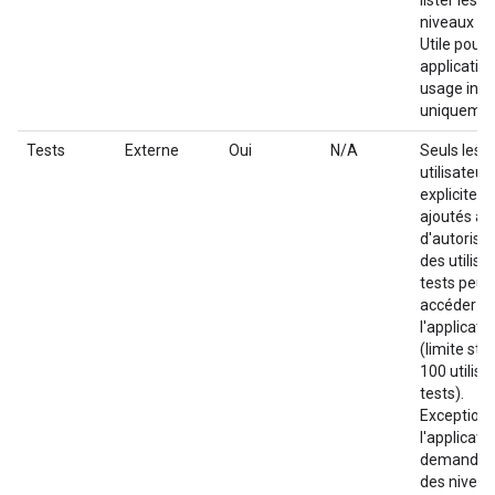
lister les
niveaux d'
Utile pour 
applicatio
usage inte
uniquemen
Tests
Externe
Oui
N/A
Seuls les
utilisateur
explicitem
ajoutés à la
d'autorisa
des utilisa
tests peuv
accéder à
l'applicati
(limite stri
100 utilisa
tests).
Exception :
l'applicati
demande 
des nivea