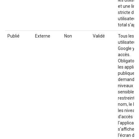
les utilisat
et une limi
stricte de 
utilisateur
total s'app
Publié
Externe
Non
Validé
Tous les
utilisateur
Google y o
accès.
Obligatoir
les applica
publiques 
demanden
niveaux d'
sensibles 
restreints.
nom, le log
les niveau
d'accès de
l'applicati
s'affichent
l'écran de