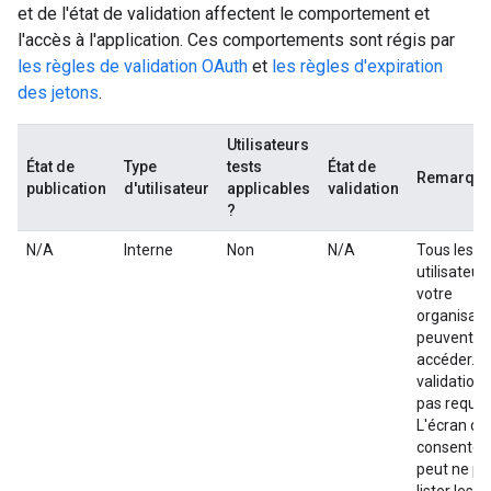
et de l'état de validation affectent le comportement et
l'accès à l'application. Ces comportements sont régis par
les règles de validation OAuth
et
les règles d'expiration
des jetons
.
Utilisateurs
État de
Type
tests
État de
Remarqu
publication
d'utilisateur
applicables
validation
?
N/A
Interne
Non
N/A
Tous les
utilisateur
votre
organisati
peuvent y
accéder. L
validation 
pas requis
L'écran de
consente
peut ne pa