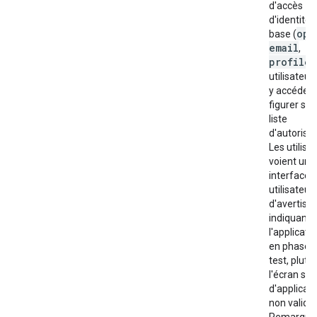
d'accès
d'identité 
ope
base (
email
,
profile
)
utilisateur
y accéder 
figurer sur 
liste
d'autorisat
Les utilisa
voient une
interface
utilisateur
d'avertis
indiquant 
l'applicati
en phase 
test, plutô
l'écran st
d'applicati
non validé