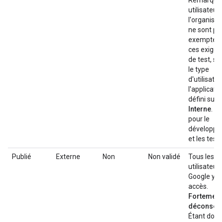
Remarque 
utilisateur
l'organisat
ne sont pa
exemptés 
ces exige
de test, sa
le type
d'utilisate
l'applicati
défini sur
Interne
. Ut
pour le
développ
et les tests
Publié
Externe
Non
Non validé
Tous les
utilisateur
Google y o
accès.
Fortement
déconseil
Étant don