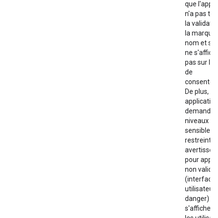
que l'appli
n'a pas te
la validati
la marque,
nom et son
ne s'affich
pas sur l'é
de
consentem
De plus, po
applicatio
demandan
niveaux d'
sensibles 
restreints,
avertisse
pour appli
non validé
(interface
utilisateur
danger)
s'affichent