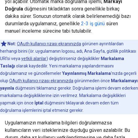
yol açabilir. Otomatik marka doğrulama işlemi,
Markayı
Doğrula
düğmesini tıkladıktan sonra genellikle birkaç
dakika sürer. Sonucun otomatik olarak belirlenemediği bazı
durumlarda uygulamanız, genellikle
2-3 iş günü
süren
manuel inceleme sürecine tabi tutulabilir.
Not:
OAuth kullanıcı rızası ekranınızda
görünen ayrıntılardan
herhangi birini (ör. uygulamanın logosu, adı, Ana Sayfa, gizlilik politikası
URI'si veya
yetkili alanlar
) değiştirirseniz değişiklikler
Markalama
Taslağı
olarak kaydedilir. Yeni markalama yapılandırmasını
doğrulamanız ve güncellemeler
Yayınlanmış Markalama
'nızda geçerli
olup
OAuth kullanıcı rızası ekranınızda
görünmeden önce
Markalamayı
yayınla
düğmesini tıklamanız gerekir. Doğrulama işlemi devam ederken
markalama değişikliklerine izin verilmez. Markalama değişiklikleri
yapmak için önce
İptal
düğmesini tıklayarak devam eden tüm
doğrulama işlemlerini iptal etmeniz gerekir.
Uygulamanızın markalama bilgileri doğrulanmazsa
kullanıcıların veri isteklerinize duyduğu güven azalabilir. Bu
durum, daha az kullanıcı yetkilendirmesine ve daha fazla