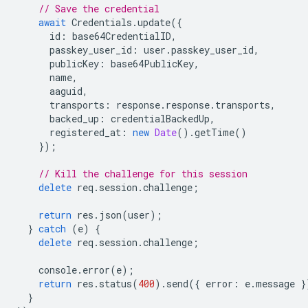
// Save the credential
await
Credentials
.
update
({
id
:
base64CredentialID
,
passkey_user_id
:
user
.
passkey_user_id
,
publicKey
:
base64PublicKey
,
name
,
aaguid
,
transports
:
response
.
response
.
transports
,
backed_up
:
credentialBackedUp
,
registered_at
:
new
Date
().
getTime
()
});
// Kill the challenge for this session
delete
req
.
session
.
challenge
;
return
res
.
json
(
user
);
}
catch
(
e
)
{
delete
req
.
session
.
challenge
;
console
.
error
(
e
);
return
res
.
status
(
400
).
send
({
error
:
e
.
message
}
}