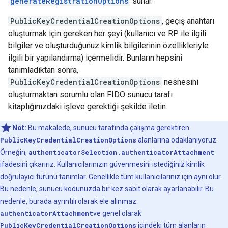
generateRegistrationOptions
sunar.
PublicKeyCredentialCreationOptions
, geçiş anahtarı
oluşturmak için gereken her şeyi (kullanıcı ve RP ile ilgili
bilgiler ve oluşturduğunuz kimlik bilgilerinin özellikleriyle
ilgili bir yapılandırma) içermelidir. Bunların hepsini
tanımladıktan sonra,
PublicKeyCredentialCreationOptions
nesnesini
oluşturmaktan sorumlu olan FIDO sunucu tarafı
kitaplığınızdaki işleve gerektiği şekilde iletin.
Not:
Bu makalede, sunucu tarafında çalışma gerektiren
PublicKeyCredentialCreationOptions
alanlarına odaklanıyoruz.
Örneğin,
authenticatorSelection.authenticatorAttachment
ifadesini çıkarırız. Kullanıcılarınızın güvenmesini istediğiniz kimlik
doğrulayıcı türünü tanımlar. Genellikle tüm kullanıcılarınız için aynı olur.
Bu nedenle, sunucu kodunuzda bir kez sabit olarak ayarlanabilir. Bu
nedenle, burada ayrıntılı olarak ele alınmaz.
authenticatorAttachment
ve genel olarak
PublicKeyCredentialCreationOptions
içindeki tüm alanların