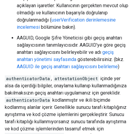
açıklayan işaretler: Kullanıcının gerçekten mevcut olup
olmadığı ve kullanıcının başarıyla doğrulanıp
doğrulanmadığı (
userVerification derinlemesine
incelemesi
bölümüne bakın).
AAGUID, Google Şifre Yöneticisi gibi geçiş anahtarı
sağlayıcısının tanımlayıcısıdır. AAGUID'ye göre geçiş
anahtarı sağlayıcısını belirleyebilir ve adı
geçiş
anahtarı yönetimi sayfasında
gösterebilirsiniz. (bkz.
AAGUID ile geçiş anahtarı sağlayıcısını belirleme
)
authenticatorData
,
attestationObject
içinde yer
alsa da içerdiği bilgiler, onaylama kullanıp kullanmadığınıza
bakılmaksızın geçiş anahtarı uygulamanız için gereklidir.
authenticatorData
kodlanmıştır ve ikili biçimde
kodlanmış alanlar içerir. Genellikle sunucu tarafı kitaplığınız
ayrıştırma ve kod çözme işlemlerini gerçekleştirir. Sunucu
tarafı kitaplığı kullanmıyorsanız sunucu tarafında ayrıştırma
ve kod çözme işlemlerinden tasarruf etmek için