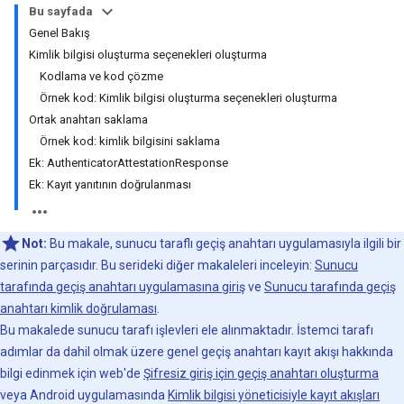
Bu sayfada
Genel Bakış
Kimlik bilgisi oluşturma seçenekleri oluşturma
Kodlama ve kod çözme
Örnek kod: Kimlik bilgisi oluşturma seçenekleri oluşturma
Ortak anahtarı saklama
Örnek kod: kimlik bilgisini saklama
Ek: AuthenticatorAttestationResponse
Ek: Kayıt yanıtının doğrulanması
Not:
Bu makale, sunucu taraflı geçiş anahtarı uygulamasıyla ilgili bir
serinin parçasıdır. Bu serideki diğer makaleleri inceleyin:
Sunucu
tarafında geçiş anahtarı uygulamasına giriş
ve
Sunucu tarafında geçiş
anahtarı kimlik doğrulaması
.
Bu makalede sunucu tarafı işlevleri ele alınmaktadır. İstemci tarafı
adımlar da dahil olmak üzere genel geçiş anahtarı kayıt akışı hakkında
bilgi edinmek için web'de
Şifresiz giriş için geçiş anahtarı oluşturma
veya Android uygulamasında
Kimlik bilgisi yöneticisiyle kayıt akışları