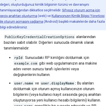
değeri, oluşturduğunuz kimlik bilgisinin türünü ve davranışını
tanımlayacağından dikkatlice seçilmelidir.
Şifresiz oturum açma için
geçiş anahtarı oluşturma
(web) ve
Kullanıcınızın Kimlik Bilgisi Yöneticisi
ile oturum açmasını sağlama
(Android) başlıklı makalelerde daha fazla
bilgi edinebilirsiniz.
PublicKeyCredentialCreationOptions
alanlarından
bazıları sabit olabilir. Diğerleri sunucuda dinamik olarak
tanımlanmalıdır:
rpId
: Sunucudaki RP kimliğini doldurmak için
example.com
gibi web uygulamanızın ana makine
adını veren sunucu tarafı işlevlerini veya
değişkenlerini kullanın.
user.name
ve
user.displayName
:
Bu alanları
doldurmak için oturum açmış kullanıcınızın oturum
bilgilerini (veya kullanıcı kayıt sırasında geçiş anahtarı
oluşturuyorsa yeni kullanıcı hesabı bilgilerini) kullanın.
user.name
genellikle bir e-posta adresidir ve RP