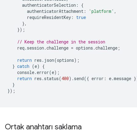
authenticatorSelection
:
{
authenticatorAttachment
:
'platform'
,
requireResidentKey
:
true
},
});
// Keep the challenge in the session
req
.
session
.
challenge
=
options
.
challenge
;
return
res
.
json
(
options
);
}
catch
(
e
)
{
console
.
error
(
e
);
return
res
.
status
(
400
).
send
({
error
:
e
.
message
}
}
});
Ortak anahtarı saklama