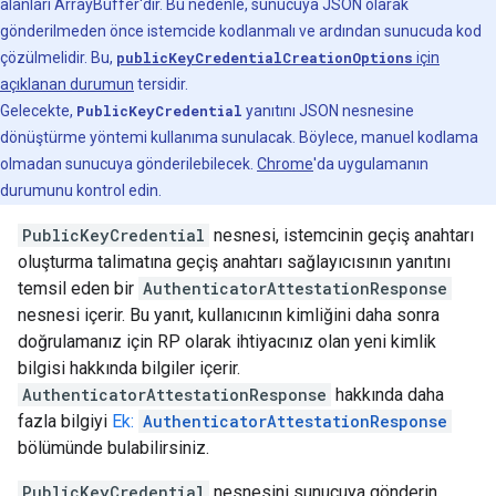
alanları ArrayBuffer'dır. Bu nedenle, sunucuya JSON olarak
gönderilmeden önce istemcide kodlanmalı ve ardından sunucuda kod
çözülmelidir. Bu,
publicKeyCredentialCreationOptions
için
açıklanan durumun
tersidir.
Gelecekte,
PublicKeyCredential
yanıtını JSON nesnesine
dönüştürme yöntemi kullanıma sunulacak. Böylece, manuel kodlama
olmadan sunucuya gönderilebilecek.
Chrome
'da uygulamanın
durumunu kontrol edin.
PublicKeyCredential
nesnesi, istemcinin geçiş anahtarı
oluşturma talimatına geçiş anahtarı sağlayıcısının yanıtını
temsil eden bir
AuthenticatorAttestationResponse
nesnesi içerir. Bu yanıt, kullanıcının kimliğini daha sonra
doğrulamanız için RP olarak ihtiyacınız olan yeni kimlik
bilgisi hakkında bilgiler içerir.
AuthenticatorAttestationResponse
hakkında daha
fazla bilgiyi
Ek:
AuthenticatorAttestationResponse
bölümünde bulabilirsiniz.
PublicKeyCredential
nesnesini sunucuya gönderin.