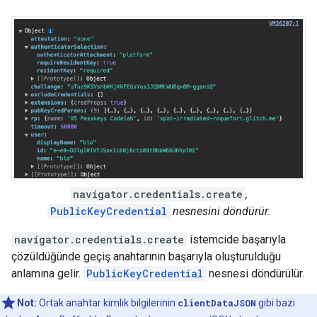
navigator.credentials.create
,
PublicKeyCredential
nesnesini döndürür.
navigator.credentials.create
istemcide başarıyla
çözüldüğünde geçiş anahtarının başarıyla oluşturulduğu
anlamına gelir.
PublicKeyCredential
nesnesi döndürülür.
Not:
Ortak anahtar kimlik bilgilerinin
clientDataJSON
gibi bazı