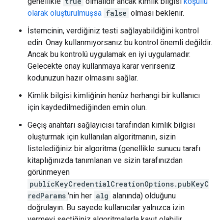
genellikle
true
olmalıdır ancak kimlik bilgisi
koşullu
olarak oluşturulmuşsa
false
olması beklenir.
İstemcinin, verdiğiniz testi sağlayabildiğini kontrol
edin. Onay kullanmıyorsanız bu kontrol önemli değildir.
Ancak bu kontrolü uygulamak en iyi uygulamadır.
Gelecekte onay kullanmaya karar verirseniz
kodunuzun hazır olmasını sağlar.
Kimlik bilgisi kimliğinin henüz herhangi bir kullanıcı
için kaydedilmediğinden emin olun.
Geçiş anahtarı sağlayıcısı tarafından kimlik bilgisi
oluşturmak için kullanılan algoritmanın, sizin
listelediğiniz bir algoritma (genellikle sunucu tarafı
kitaplığınızda tanımlanan ve sizin tarafınızdan
görünmeyen
publicKeyCredentialCreationOptions.pubKeyC
redParams
'nin her
alg
alanında) olduğunu
doğrulayın. Bu sayede kullanıcılar yalnızca izin
vermeyi seçtiğiniz algoritmalarla kayıt olabilir.