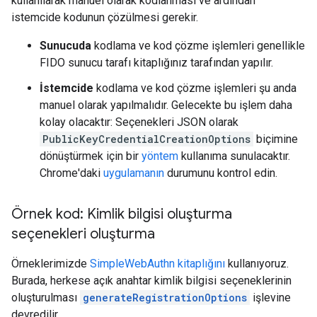
kullanılarak manuel olarak kodlanması ve ardından
istemcide kodunun çözülmesi gerekir.
Sunucuda
kodlama ve kod çözme işlemleri genellikle
FIDO sunucu tarafı kitaplığınız tarafından yapılır.
İstemcide
kodlama ve kod çözme işlemleri şu anda
manuel olarak yapılmalıdır. Gelecekte bu işlem daha
kolay olacaktır: Seçenekleri JSON olarak
PublicKeyCredentialCreationOptions
biçimine
dönüştürmek için bir
yöntem
kullanıma sunulacaktır.
Chrome'daki
uygulamanın
durumunu kontrol edin.
Örnek kod: Kimlik bilgisi oluşturma
seçenekleri oluşturma
Örneklerimizde
SimpleWebAuthn kitaplığını
kullanıyoruz.
Burada, herkese açık anahtar kimlik bilgisi seçeneklerinin
oluşturulması
generateRegistrationOptions
işlevine
devredilir.