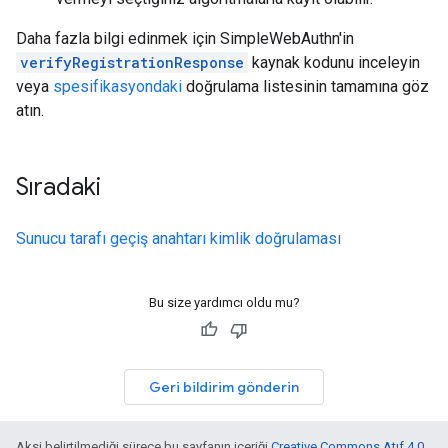
Daha fazla bilgi edinmek için SimpleWebAuthn'in
verifyRegistrationResponse
kaynak kodunu inceleyin
veya
spesifikasyondaki
doğrulama listesinin tamamına göz
atın.
Sıradaki
Sunucu tarafı geçiş anahtarı kimlik doğrulaması
Bu size yardımcı oldu mu?
Geri bildirim gönderin
Aksi belirtilmediği sürece bu sayfanın içeriği
Creative Commons Atıf 4.0