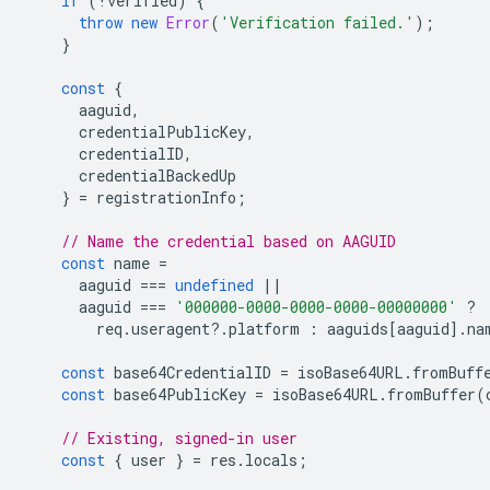
if
(
!
verified
)
{
throw
new
Error
(
'Verification failed.'
);
}
const
{
aaguid
,
credentialPublicKey
,
credentialID
,
credentialBackedUp
}
=
registrationInfo
;
// Name the credential based on AAGUID
const
name
=
aaguid
===
undefined
||
aaguid
===
'000000-0000-0000-0000-00000000'
?
req
.
useragent
?
.
platform
:
aaguids
[
aaguid
].
na
const
base64CredentialID
=
isoBase64URL
.
fromBuff
const
base64PublicKey
=
isoBase64URL
.
fromBuffer
(
// Existing, signed-in user
const
{
user
}
=
res
.
locals
;