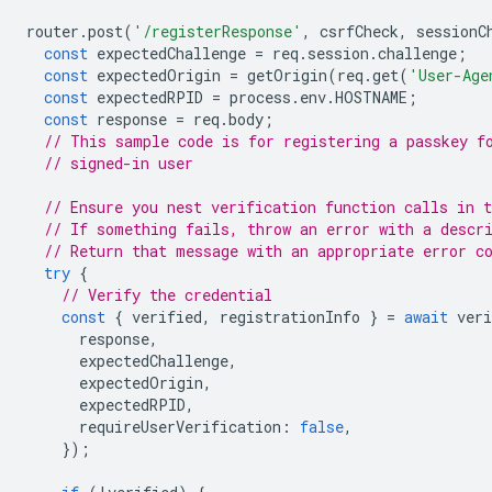
router
.
post
(
'/registerResponse'
,
csrfCheck
,
sessionC
const
expectedChallenge
=
req
.
session
.
challenge
;
const
expectedOrigin
=
getOrigin
(
req
.
get
(
'User-Age
const
expectedRPID
=
process
.
env
.
HOSTNAME
;
const
response
=
req
.
body
;
// This sample code is for registering a passkey f
// signed-in user
// Ensure you nest verification function calls in t
// If something fails, throw an error with a descr
// Return that message with an appropriate error c
try
{
// Verify the credential
const
{
verified
,
registrationInfo
}
=
await
veri
response
,
expectedChallenge
,
expectedOrigin
,
expectedRPID
,
requireUserVerification
:
false
,
});