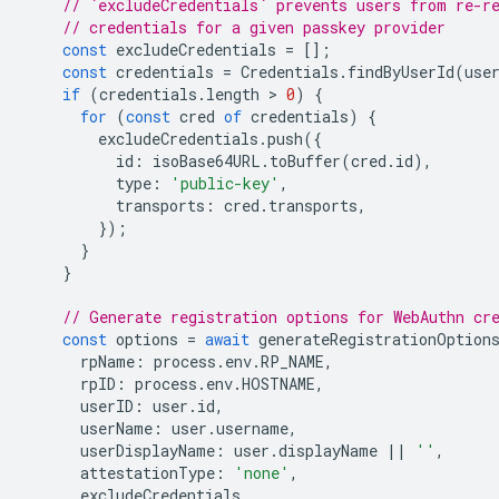
// `excludeCredentials` prevents users from re-r
// credentials for a given passkey provider
const
excludeCredentials
=
[];
const
credentials
=
Credentials
.
findByUserId
(
use
if
(
credentials
.
length
 > 
0
)
{
for
(
const
cred
of
credentials
)
{
excludeCredentials
.
push
({
id
:
isoBase64URL
.
toBuffer
(
cred
.
id
),
type
:
'public-key'
,
transports
:
cred
.
transports
,
});
}
}
// Generate registration options for WebAuthn cr
const
options
=
await
generateRegistrationOption
rpName
:
process
.
env
.
RP_NAME
,
rpID
:
process
.
env
.
HOSTNAME
,
userID
:
user
.
id
,
userName
:
user
.
username
,
userDisplayName
:
user
.
displayName
||
''
,
attestationType
:
'none'
,
excludeCredentials
,