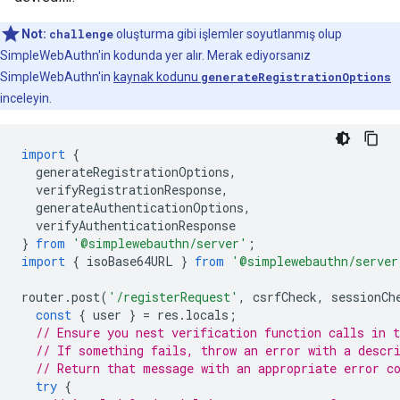
Not:
challenge
oluşturma gibi işlemler soyutlanmış olup
SimpleWebAuthn'in kodunda yer alır. Merak ediyorsanız
SimpleWebAuthn'in
kaynak kodunu
generateRegistrationOptions
inceleyin.
import
{
generateRegistrationOptions
,
verifyRegistrationResponse
,
generateAuthenticationOptions
,
verifyAuthenticationResponse
}
from
'@simplewebauthn/server'
;
import
{
isoBase64URL
}
from
'@simplewebauthn/server
router
.
post
(
'/registerRequest'
,
csrfCheck
,
sessionCh
const
{
user
}
=
res
.
locals
;
// Ensure you nest verification function calls in t
// If something fails, throw an error with a descr
// Return that message with an appropriate error c
try
{