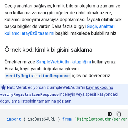
Geçiş anahtarı sağlayıcı, kimlik bilgisi oluşturma zamanı ve
son kullanma zamanı gibi öğeler de dahil olmak üzere,
kullanıcı deneyimi amacıyla depolanması faydalı olabilecek
başka bilgiler de vardır. Daha fazla bilgiyi
Geçiş anahtarı
kullanıcı arayüzü tasarımı
başlıklı makalede bulabilirsiniz.
Örnek kod: kimlik bilgisini saklama
Örneklerimizde
SimpleWebAuthn kitaplığını
kullanıyoruz.
Burada, kayıt yanıtı doğrulama işlevini
verifyRegistrationResponse
işlevine devrederiz.
Not:
Merak ediyorsanız SimpleWebAuthn'in
kaynak kodunu
verifyRegistrationResponse
inceleyin veya
spesifikasyondaki
doğrulama listesinin tamamına göz atın.
import
{
isoBase64URL
}
from
'@simplewebauthn/server