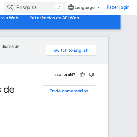
/
Fazer login
ara a Web
Referências da API Web
 idioma de
Isso foi útil?
s de
Envie comentários