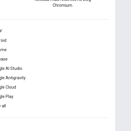
Chromium.
ar
roid
ome
base
le AI Studio
le Antigravity
le Cloud
le Play
 all