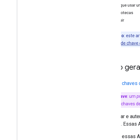
Por que usar u
Criar uma chave de acesso na Web
Bibliotecas
Criar uma chave de acesso para
A seguir
logins sem senha
Observação
:
este ar
Fazer login com uma chave de
acesso na Web
série:
Registro de chave 
Fazer login com uma chave de
acesso usando o preenchimento
automático de formulários
Visão gera
Upgrades de chaves de acesso
Ao usar
chaves 
Promova upgrades de chaves de
acesso no Gerenciador de senhas do
Google
Termo-chave
:
um
p
provedores de chaves de
Para criar e aut
Android. Essas 
Embora essas AP