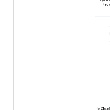
as
tag 
Informações do produto
Termos de Serviço
Diretrizes de branding
Android
Chrome
Firebase
Google Cloud