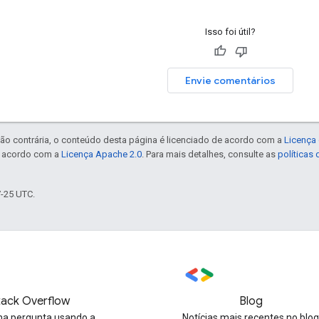
Isso foi útil?
Envie comentários
ão contrária, o conteúdo desta página é licenciado de acordo com a
Licença 
e acordo com a
Licença Apache 2.0
. Para mais detalhes, consulte as
políticas
7-25 UTC.
tack Overflow
Blog
a pergunta usando a
Notícias mais recentes no blo