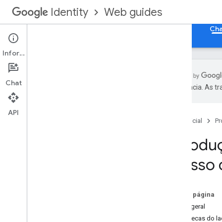
Web guides
Identity
Página inicial
Fazer login com o Google para Web
Cha
Informações
Chat
preferência. As t
Introdução do lado do servidor
Introdução à implementação de
API
chaves de acesso do lado do
Página inicial
Pr
servidor
Introdu
Registro do lado do servidor
acesso 
Registro da chave de acesso do lado
do servidor
Nesta página
Autenticação do lado do servidor
Visão geral
Autenticação da chave de acesso do
lado do servidor
Bibliotecas do l