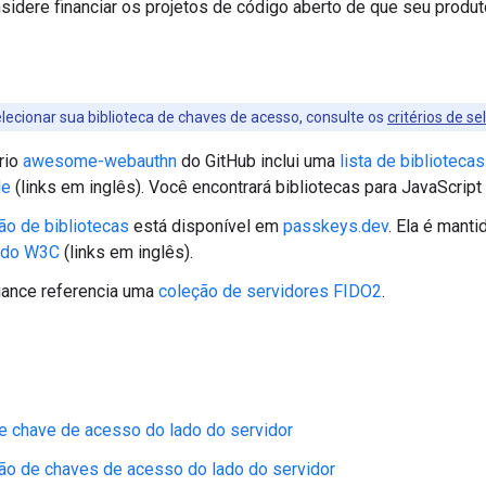
sidere financiar os projetos de código aberto de que seu produt
lecionar sua biblioteca de chaves de acesso, consulte os
critérios de s
rio
awesome-webauthn
do GitHub inclui uma
lista de biblioteca
de
(links em inglês). Você encontrará bibliotecas para JavaScript
ão de bibliotecas
está disponível em
passkeys.dev
. Ela é mant
 do W3C
(links em inglês).
iance referencia uma
coleção de servidores FIDO2
.
e chave de acesso do lado do servidor
ão de chaves de acesso do lado do servidor