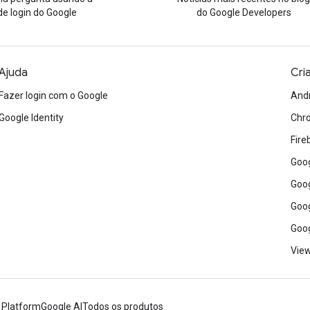
de login do Google
do Google Developers
Ajuda
Cri
Fazer login com o Google
And
Google Identity
Chr
Fire
Goog
Goog
Goog
Goog
View
 Platform
Google AI
Todos os produtos