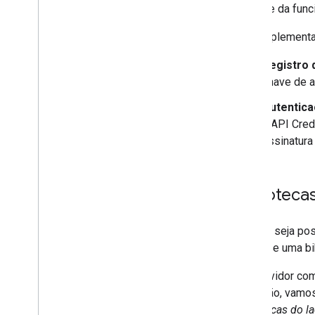
restante da func
Uma implementaç
Registro 
chave de a
Autentic
a API Cred
assinatura 
Biblioteca
Embora seja pos
você use uma bi
Um servidor com
extensão, vamos
bibliotecas do l