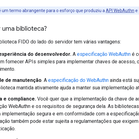
 um termo abrangente para o esforço que produziu a
API WebAuthn
e
 uma biblioteca?
blioteca FIDO do lado do servidor tem várias vantagens:
xperiência do desenvolvedor.
A
especificação WebAuthn
é c
m fornecer APIs simples para implementar chaves de acesso, 
imento.
de de manutenção
. A
especificação do WebAuthn
ainda está su
lioteca mantida ativamente ajuda a manter sua implementação at
 e compliance.
Você quer que a implementação da chave de a
ção WebAuthn e os requisitos de segurança dela. As bibliotecas
 implementação segura e em conformidade com a especificação
ação também pode estar sujeita a regulamentações que exigem 
ticação.