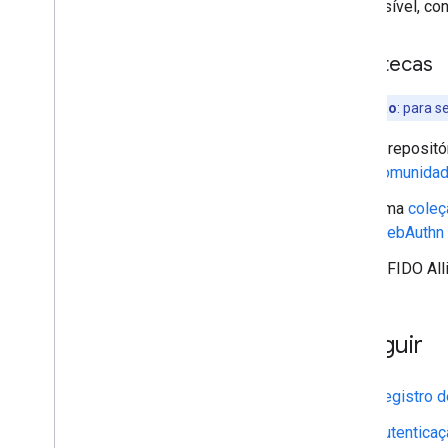
Se possível, con
Bibliotecas
Observação
:
para se
O repositó
comunida
Uma
coleç
WebAuthn
A FIDO All
A seguir
Registro d
Autenticaç