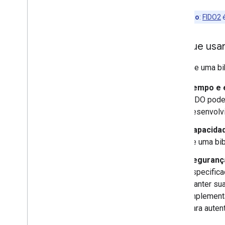
Observação
:
FIDO2
é
Por que usar
O uso de uma bi
Tempo e e
FIDO pode
desenvolv
Capacida
de uma bib
Segurança
especifica
manter sua
implement
para auten