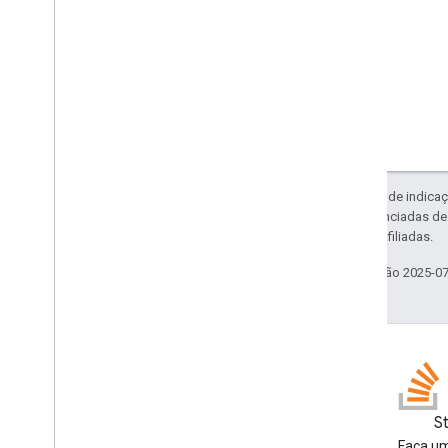
Exceto em caso de indicaç
código são licenciadas d
da Oracle e/ou afiliadas.
Última atualização 2025-0
GitHub
S
Veja nossas amostras e teste-
Faça um