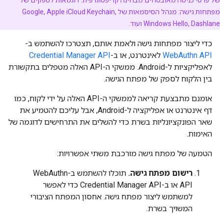
של פרטי כניסה מאובטחים מבחינה קריפטוגרפית. דוגמאות לספקים של
מפתחות גישה: מנהל הסיסמאות של Google, Apple iCloud Keychain,
Windows Hello, Dashlane ועוד.
כדי ליצור מפתחות גישה ולאמת אותם, תצטרכו להשתמש ב-
WebAuthn API
לאינטרנט, או ב-
Credential Manager API
לאפליקציות ל-Android. ממשקי ה-API האלה מטפלים בתקשורת
בין הלקוח לספק של מפתח הגישה.
אומנם מתבצעת קריאה לממשקי ה-API האלה על ידי לקוח, כמו
דף אינטרנט או אפליקציה ל-Android, אבל עליכם להטמיע את
שאר הפונקציונליות בשרת כדי להשלים את התרחישים לדוגמה של
האימות.
הטמעה של מפתח גישה מורכבת משתי אפשרויות:
רישום מפתח גישה.
תוכלו להשתמש ב-WebAuthn
API או ב-Credential Manager API כדי לאפשר
למשתמש ליצור מפתח גישה. אחסון המפתח הציבורי
המשויך בשרת.