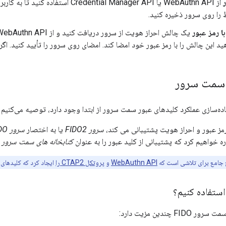
از WebAuthn API یا redential Manager API
را روی سرور ذخیره کنید.
ا رمز عبور
هید این چالش را با رمز عبور خود امضا کند. امضای روی سرور را تأیید کنید. اگر
 سمت سرور
اده‌سازی عملکرد کلیدهای عبور سمت سرور از ابتدا وجود دارد، توصیه می‌کنیم ب
مز عبور و احراز هویت پشتیبانی می کند،
سرور FIDO2
یا به اختصار
سرور FIDO
خواهیم کرد که پشتیبانی از کلید عبور را به عنوان
کتابخانه های سمت سرور FIDO
جامع برای تلاشی است که
WebAuthn API
و
پروتکل CTAP2 را
ایجاد کرد که کلیدهای ع
استفاده کنیم؟
F چندین مزیت دارد: