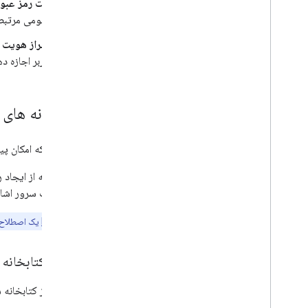
ثبت رمز عبور
عمومی مرتبط 
احراز هویت ب
کاربر اجازه د
کتابخانه های
در حالی که امکان پی
سروری که از ایجاد ر
های سمت سرور اشاره 
توجه:
FIDO2
یک اصطلاح 
چرا از کتابخانه 
استفاده از کتابخانه سمت سرور IDO