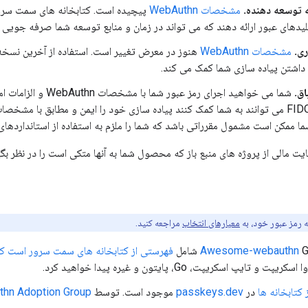
 توسعه دهنده.
مشخصات WebAuthn
لیدهای عبور ارائه دهند که می تواند در زمان و منابع توسعه شما صرفه جویی ک
ری.
مشخصات WebAuthn
هنوز در معرض تغییر است. استفاده از آخرین نسخه 
ه داشتن پیاده سازی شما کمک می کند.
اق.
شما می خواهید اجرای رم
سمت سرور FIDO می توانند به شما کمک کنند پیاده سازی خود را ایمن و مطابق با
ما ممکن است مشمول مقرراتی باشد که شما را ملزم به استفاده از استانداردها
ت مالی از پروژه های منبع باز که محصول شما به آنها متکی است را در نظر بگی
ه رمز عبور خود، به
معیارهای انتخاب
مراجعه کنید.
مل
Awesome-webauthn
فهرستی از کتابخانه های سمت سرور است ک
 و تایپ اسکریپت، Go، پایتون و غیره پیدا خواهید کرد.
کتابخانه ها
در
passkeys.dev
موجود است. توسط
hn Adoption Group