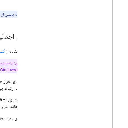
بعدی
ایجاد کنید
توجه:
این مقاله بخشی از 
با یک رمز عبور در وب وارد شوید
با یک کلید عبور از طریق تکمیل خودکار فرم
وارد شوید
بررسی اجمالی
ارتقاء Passkey، ارتقاء Passkey
ارتقاء رمز عبور را در Google Password
هنگام استفاده از
کلی
Manager ارتقا دهید
اصطلاح کلیدی:
ارائه‌دهند
n، Windows Hello، Dashlane
برای ایجاد و احراز ه
این APIها ارتباط بین مشتری و ارائه‌دهنده رمز عبور را مدیریت می‌کنند.
موارد استفاده احراز
پیاده سازی رمز عبور