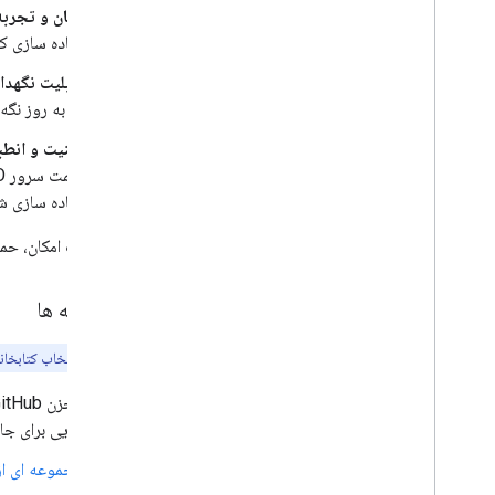
زمان و تجربه
پیاده سازی ک
قابلیت نگهدا
به به روز نگ
امنیت و انطب
پیاده سازی ش
در صورت امکان، حمای
کتابخانه ها
توجه:
برای انتخاب کتابخان
مخزن
GitHub شا
هایی برای جاوا اسکریپت
مجموعه ای از 