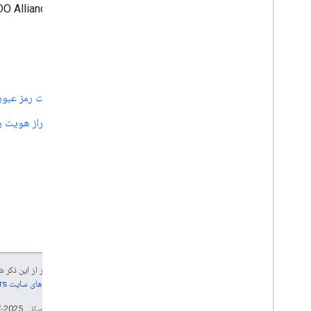
FIDO Alliance
بعدی
ثبت رمز عبو
احراز هویت 
جز در مواردی که غیر از این ذک
جزئیات، به
خطمشی‌های سایت Google Developers‏
تاریخ آخرین به‌روزرسانی 2025-07-24 به‌وقت ساعت هماهنگ جهانی.