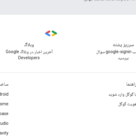
سرریز پشته
وبلاگ
زیر برچسب google-signin سوال
آخرین اخبار در وبلاگ Google
بپرسید
Developers
اهنما
ساخ
ا گوگل وارد شوید
roid
ویت گوگل
rome
ebase
tudio
avity