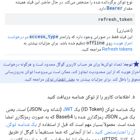
نوع توکن برگردانده شده را مشخص می‌کند. در حال حاضر، این فیلد همیشه
Bearer
مقدار
دارد.
refresh
_
token
(اختیاری)
access_type
این فیلد فقط در صورتی وجود دارد که پارامتر
در
درخواست
offline
احراز هویت
روی
تنظیم شده باشد. برای جزئیات بیشتر، به
Refresh tokens
مراجعه کنید.
توجه:
تعداد توکن‌ها برای هر حساب کاربری گوگل محدود است و هرگونه درخواست
احراز هویت که از این محدودیت تجاوز کند، ممکن است بی‌سروصدا توکن به‌روزرسانی
معوق را باطل کند. برای جزئیات بیشتر، به
بخش انقضای توکن
مراجعه کنید.
۵
.
اطلاعات کاربر را از توکن شناسه دریافت کنید
یک شناسه توکن (ID Token) یک
JWT
(نشانه وب JSON) است، یعنی
یک شیء JSON رمزگذاری شده با Base64 که به صورت رمزنگاری امضا
شده است. معمولاً بسیار مهم است که قبل از استفاده از
یک شناسه توکن،
آن را اعتبارسنجی کنید
، اما از آنجایی که شما مستقیماً با گوگل از طریق
یک کانال HTTPS بدون واسطه ارتباط برقرار می‌کنید و از رمز کلاینت