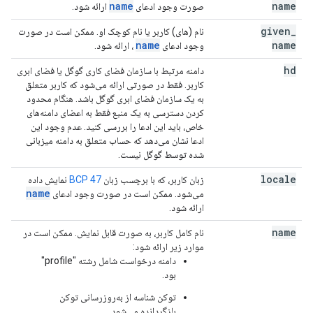
name
name
صورت وجود ادعای
ارائه شود.
given
_
نام (های) کاربر یا نام کوچک او. ممکن است در صورت
name
name
وجود ادعای
، ارائه شود.
hd
دامنه مرتبط با سازمان فضای کاری گوگل یا فضای ابری
کاربر. فقط در صورتی ارائه می‌شود که کاربر متعلق
به یک سازمان فضای ابری گوگل باشد. هنگام محدود
کردن دسترسی به یک منبع فقط به اعضای دامنه‌های
خاص، باید این ادعا را بررسی کنید. عدم وجود این
ادعا نشان می‌دهد که حساب متعلق به دامنه میزبانی
شده توسط گوگل نیست.
locale
زبان کاربر، که با برچسب زبان
BCP 47
نمایش داده
name
می‌شود. ممکن است در صورت وجود ادعای
ارائه شود.
name
نام کامل کاربر، به صورت قابل نمایش. ممکن است در
موارد زیر ارائه شود:
دامنه درخواست شامل رشته "profile"
بود.
توکن شناسه از به‌روزرسانی توکن
بازگردانده می‌شود.