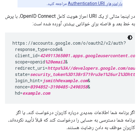
پارامترهای Authentication URI
مراجعه کنید.
در اینجا مثالی از یک URI احراز هویت کامل OpenID Connect، با پرش
به خط بعد و فاصله برای خوانایی بیشتر، آورده شده است:
https://accounts.google.com/o/oauth2/v2/auth?

 response_type=code&

 client_id=
424911365001.apps.googleusercontent.com
&
 scope=openid
%20email
&

 redirect_uri=
https%3A//developers.google.com/oauth
 state=
security_token%3D138r5719ru3e1%26url%3Dhttps
 login_hint=
jsmith@example.com
&

 nonce=
0394852-3190485-2490358
&

 hd=
example.com
اگر برنامه شما اطلاعات جدیدی درباره کاربران درخواست کند، یا اگر
برنامه شما دسترسی به حسابی را درخواست کند که قبلاً تأیید نکرده‌اند،
کاربران موظف به دادن رضایت هستند.