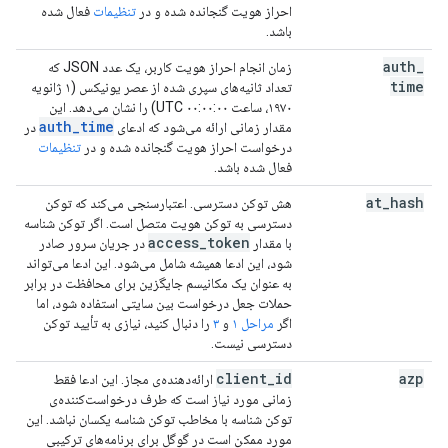
احراز هویت گنجانده شده و در
تنظیمات
فعال شده
باشد.
auth
_
زمان انجام احراز هویت کاربر، یک عدد JSON که
time
تعداد ثانیه‌های سپری شده از عصر یونیکس (۱ ژانویه
۱۹۷۰، ساعت ۰۰:۰۰:۰۰ UTC) را نشان می‌دهد. این
auth_time
مقدار زمانی ارائه می‌شود که ادعای
در
درخواست احراز هویت گنجانده شده و در
تنظیمات
فعال شده باشد.
at
_
hash
هش توکن دسترسی. اعتبارسنجی می‌کند که توکن
دسترسی به توکن هویت متصل است. اگر توکن شناسه
access
_
token
با مقدار
در جریان سرور صادر
شود، این ادعا همیشه شامل می‌شود. این ادعا می‌تواند
به عنوان یک مکانیسم جایگزین برای محافظت در برابر
حملات جعل درخواست بین سایتی استفاده شود، اما
اگر
مراحل ۱
و
۳
را دنبال کنید، نیازی به تأیید توکن
دسترسی نیست.
client
_
id
azp
ارائه‌دهنده‌ی مجاز. این ادعا فقط
زمانی مورد نیاز است که طرف درخواست‌کننده‌ی
توکن شناسه با مخاطب توکن شناسه یکسان نباشد. این
مورد ممکن است در گوگل برای برنامه‌های ترکیبی