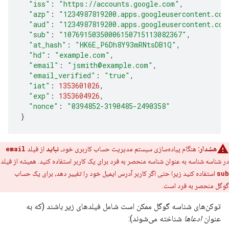
"iss"
:
"https://accounts.google.com"
,
"azp"
:
"1234987819200.apps.googleusercontent.com
"aud"
:
"1234987819200.apps.googleusercontent.com
"sub"
:
"10769150350006150715113082367"
,
"at_hash"
:
"HK6E_P6Dh8Y93mRNtsDB1Q"
,
"hd"
:
"example.com"
,
"email"
:
"jsmith@example.com"
,
"email_verified"
:
"true"
,
"iat"
:
1353601026
,
"exp"
:
1353604926
,
"nonce"
:
"0394852-3190485-2490358"
}
هشدار:
هنگام پیاده‌سازی سیستم مدیریت حساب کاربری خود،
نباید
از فیلد
email
در شناسه شناسه به عنوان شناسه منحصر به فرد برای یک کاربر استفاده کنید. همیشه از فیلد
sub
استفاده کنید زیرا حتی اگر کاربر آدرس ایمیل خود را تغییر دهد، برای یک حساب
گوگل منحصر به فرد است.
توکن‌های شناسه گوگل ممکن است شامل فیلدهای زیر باشند (که به
عنوان
ادعاها
شناخته می‌شوند):