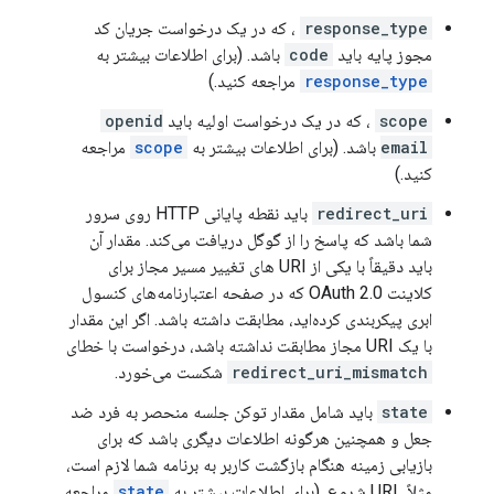
response_type
، که در یک درخواست جریان کد
مجوز پایه باید
code
باشد. (برای اطلاعات بیشتر به
response_type
مراجعه کنید.)
scope
، که در یک درخواست اولیه باید
openid
email
باشد. (برای اطلاعات بیشتر به
scope
مراجعه
کنید.)
redirect_uri
باید نقطه پایانی HTTP روی سرور
شما باشد که پاسخ را از گوگل دریافت می‌کند. مقدار آن
باید دقیقاً با یکی از URI های تغییر مسیر مجاز برای
کلاینت OAuth 2.0 که در صفحه اعتبارنامه‌های کنسول
ابری پیکربندی کرده‌اید، مطابقت داشته باشد. اگر این مقدار
با یک URI مجاز مطابقت نداشته باشد، درخواست با خطای
redirect_uri_mismatch
شکست می‌خورد.
state
باید شامل مقدار توکن جلسه منحصر به فرد ضد
جعل و همچنین هرگونه اطلاعات دیگری باشد که برای
بازیابی زمینه هنگام بازگشت کاربر به برنامه شما لازم است،
مثلاً URL شروع. (برای اطلاعات بیشتر به
state
مراجعه