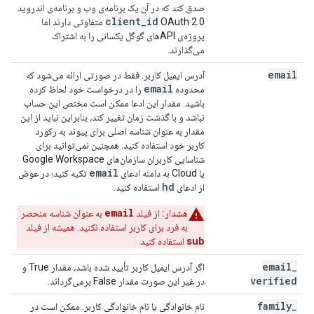
صدق کند که در آن یک برنامه‌ی وب و برنامه‌ی اندروید
client
_
id
OAuth 2.0 متفاوتی دارند اما
پروژه‌ی APIهای گوگل یکسانی را به اشتراک
می‌گذارند.
email
آدرس ایمیل کاربر. فقط در صورتی ارائه می‌شود که
email
محدوده
را در درخواست خود لحاظ کرده
باشید. مقدار این ادعا ممکن است مختص این حساب
نباشد و با گذشت زمان تغییر کند، بنابراین نباید از این
مقدار به عنوان شناسه اصلی برای پیوند به رکورد
کاربر خود استفاده کنید. همچنین نمی‌توانید برای
شناسایی کاربران سازمان‌های Google Workspace
email
یا Cloud به دامنه ادعای
تکیه کنید؛ در عوض
hd
از ادعای
استفاده کنید.
email
هشدار:
از فیلد
به عنوان شناسه منحصر
به فرد برای کاربر استفاده نکنید. همیشه از فیلد
sub
استفاده کنید.
email
_
اگر آدرس ایمیل کاربر تأیید شده باشد، مقدار True و
verified
در غیر این صورت مقدار False برمی‌گرداند.
family
_
نام خانوادگی یا نام خانوادگی کاربر. ممکن است در