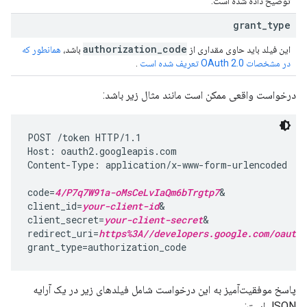
توضیح داده شده است.
grant
_
type
authorization
_
code
این فیلد باید حاوی مقداری از
باشد،
همانطور که
در مشخصات OAuth 2.0 تعریف شده است
.
درخواست واقعی ممکن است مانند مثال زیر باشد:
POST /token HTTP/1.1

Host: oauth2.googleapis.com

Content-Type: application/x-www-form-urlencoded

code=
4/P7q7W91a-oMsCeLvIaQm6bTrgtp7
&

client_id=
your-client-id
&

client_secret=
your-client-secret
&

redirect_uri=
https%3A//developers.google.com/oauthp
grant_type=authorization_code
پاسخ موفقیت‌آمیز به این درخواست شامل فیلدهای زیر در یک آرایه
JSON است: