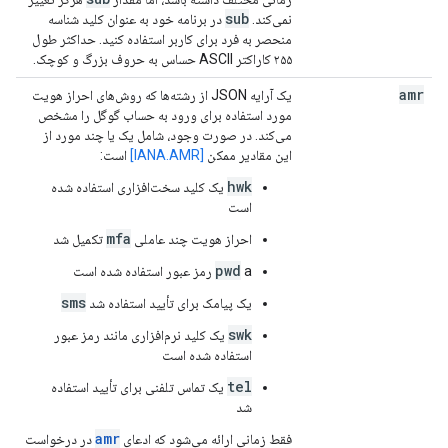
sub
نمی‌کند.
در برنامه خود به عنوان کلید شناسه
منحصر به فرد برای کاربر استفاده کنید. حداکثر طول
۲۵۵ کاراکتر ASCII حساس به حروف بزرگ و کوچک.
amr
یک آرایه JSON از رشته‌ها که روش‌های احراز هویت
مورد استفاده برای ورود به حساب گوگل را مشخص
می‌کند. در صورت وجود، شامل یک یا چند مورد از
این مقادیر ممکن
[IANA.AMR]
است:
hwk
یک کلید سخت‌افزاری استفاده شده
است
mfa
احراز هویت چند عاملی
تکمیل شد
pwd
a رمز عبور استفاده شده است
sms
یک پیامک برای تأیید استفاده شد
swk
یک کلید نرم‌افزاری مانند رمز عبور
استفاده شده است
tel
یک تماس تلفنی برای تأیید استفاده
شد
amr
فقط زمانی ارائه می‌شود که ادعای
در درخواست