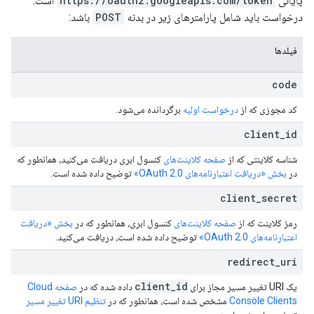
پایانی
https://oauth2.googleapis.com/token
است.
درخواست باید شامل پارامترهای زیر در بدنه
POST
باشد:
فیلدها
code
کد مجوزی که از
درخواست اولیه
برگردانده می‌شود.
client
_
id
شناسه کلاینتی که از
صفحه کلاینت‌های
کنسول ابری دریافت می‌کنید، همانطور که
در
بخش «دریافت اعتبارنامه‌های OAuth 2.0»
توضیح داده شده است.
client
_
secret
رمز کلاینت که از
صفحه کلاینت‌های
کنسول ابری، همانطور که در
بخش «دریافت
اعتبارنامه‌های OAuth 2.0»
توضیح داده شده است، دریافت می‌کنید.
redirect
_
uri
client
_
id
یک URI تغییر مسیر مجاز برای
داده شده که در
صفحه Cloud
Console Clients
مشخص شده است، همانطور که در
تنظیم URI تغییر مسیر