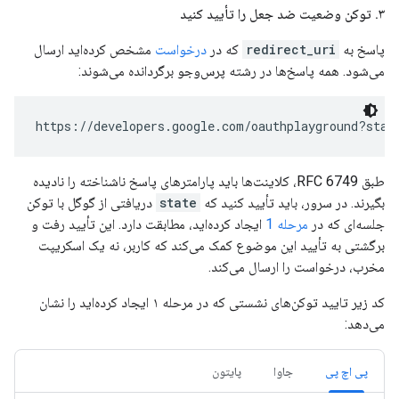
۳
.
توکن وضعیت ضد جعل را تأیید کنید
پاسخ به
redirect_uri
که در
درخواست
مشخص کرده‌اید ارسال
می‌شود. همه پاسخ‌ها در رشته پرس‌وجو برگردانده می‌شوند:
https://developers.google.com/oauthplayground?stat
طبق RFC 6749، کلاینت‌ها باید پارامترهای پاسخ ناشناخته را نادیده
بگیرند. در سرور، باید تأیید کنید که
state
دریافتی از گوگل با توکن
جلسه‌ای که در
مرحله 1
ایجاد کرده‌اید، مطابقت دارد. این تأیید رفت و
برگشتی به تأیید این موضوع کمک می‌کند که کاربر، نه یک اسکریپت
مخرب، درخواست را ارسال می‌کند.
کد زیر تایید توکن‌های نشستی که در مرحله ۱ ایجاد کرده‌اید را نشان
می‌دهد:
پی اچ پی
جاوا
پایتون