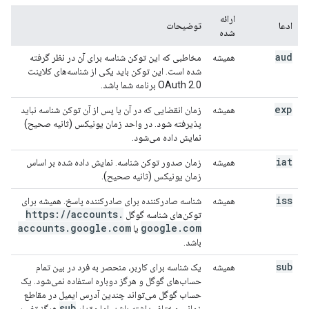
ارائه
ادعا
توضیحات
شده
aud
همیشه
مخاطبی که این توکن شناسه برای آن در نظر گرفته
شده است. این توکن باید یکی از شناسه‌های کلاینت
OAuth 2.0 برنامه شما باشد.
exp
همیشه
زمان انقضایی که در آن یا پس از آن توکن شناسه نباید
پذیرفته شود. در واحد زمان یونیکس (ثانیه صحیح)
نمایش داده می‌شود.
iat
همیشه
زمان صدور توکن شناسه. نمایش داده شده بر اساس
زمان یونیکس (ثانیه صحیح).
iss
همیشه
شناسه صادرکننده برای صادرکننده پاسخ. همیشه برای
https:
/
/
accounts
.
توکن‌های شناسه گوگل
accounts
.
google
.
com
google
.
com
یا
باشد.
sub
همیشه
یک شناسه برای کاربر، منحصر به فرد در بین تمام
حساب‌های گوگل و هرگز دوباره استفاده نمی‌شود. یک
حساب گوگل می‌تواند چندین آدرس ایمیل در مقاطع
sub
زمانی مختلف داشته باشد، اما مقدار
هرگز تغییر