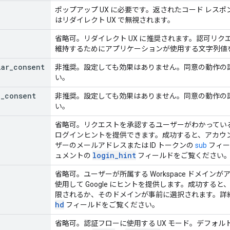
ポップアップ UX に必要です。返されたコード レスポンス
はリダイレクト UX で無視されます。
省略可。リダイレクト UX に推奨されます。認可リ
維持するためにアプリケーションが使用する文字列値
lar
_
consent
非推奨。設定しても効果はありません。同意の動作の
い。
l
_
consent
非推奨。設定しても効果はありません。同意の動作の
い。
省略可。リクエストを承認するユーザーがわかっている場
ログインヒントを提供できます。成功すると、アカウ
ザーのメールアドレスまたは ID トークンの
sub
フィール
login_hint
ュメントの
フィールドをご覧ください
省略可。ユーザーが所属する Workspace ドメイ
使用して Google にヒントを提供します。成功する
限されるか、そのドメインが事前に選択されます。詳細につい
hd
フィールドをご覧ください。
省略可。認証フローに使用する UX モード。デフォ