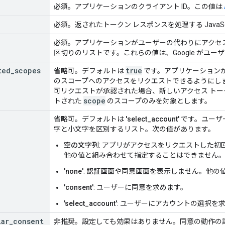
必須。
アプリケーションのクライアント ID。この値は
必須。
返されたトークン レスポンスを処理する JavaScr
必須。
アプリケーションがユーザーの代わりにアクセ
区切りのリストです。これらの値は、Google がユ
ted
_
scopes
true
省略可。デフォルトは
です。アプリケーション
のスコープへのアクセスをリクエストできるようにし
可リクエストが承認された場合、新しいアクセス ト
scope
トされた
のスコープのみを対象とします。
省略可。デフォルトは
'select_account'
です。ユーザ
字と小文字を区別するリスト。次の値があります。
空の文字列
: アプリがアクセスをリクエストした
他の値と組み合わせて指定することはできません
'none'
: 認証画面や同意画面を表示しません。他
'consent'
: ユーザーに同意を求めます。
'select_account'
: ユーザーにアカウントの選択を
lar
_
consent
非推奨。設定しても効果はありません。同意の動作の