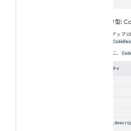
データ型: Co
ポップアップ U
では、
CodeRes
次の表に、
Cod
プロパティ
code
scope
state
error
error
_
descri