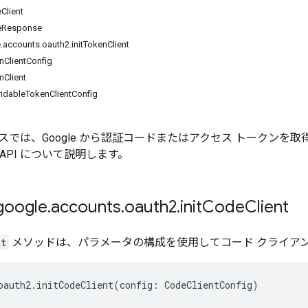
lient
Response
counts.oauth2.initTokenClient
lientConfig
Client
dableTokenClientConfig
では、Google から認証コードまたはアクセス トークンを取得
ipt API について説明します。
oogle
.
accounts
.
oauth2
.
init
Code
Client
nt
メソッドは、パラメータの構成を使用してコード クライア
oauth2
.
initCodeClient
(
config
:
CodeClientConfig
)