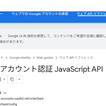
ー
ウェブでの Google アカウントの承認
ウェブ API リファ
Google は AI 技術を使用して、コンテンツをご希望の言語に翻訳
場合があります。
クト
Google Identity
Web guides
ウェブ API リファレンス
e アカウント認証 Java
Script A
容
counts.oauth2.initCodeClient
ientConfig