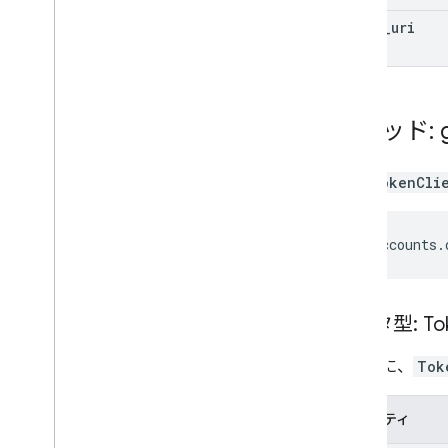
error
_
uri
メソッド: g
initTokenCli
google
.
accounts
.
データ型: To
次の表に、
Tok
プロパティ