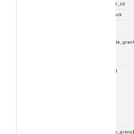
client
_
id
callback
scope
include
_
gran
prompt
enable
_
granu