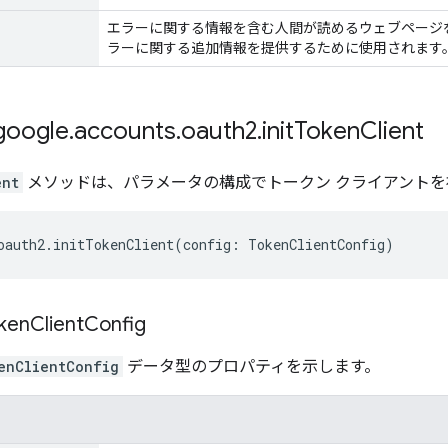
エラーに関する情報を含む人間が読めるウェブページを識
ラーに関する追加情報を提供するために使用されます
oogle
.
accounts
.
oauth2
.
init
Token
Client
ent
メソッドは、パラメータの構成でトークン クライアントを
oauth2
.
initTokenClient
(
config
:
TokenClientConfig
)
ken
Client
Config
enClientConfig
データ型のプロパティを示します。