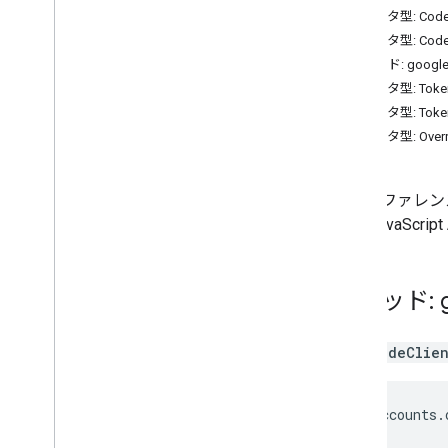
データ型: CodeC
データ型: Code
メソッド: google.ac
データ型: TokenC
データ型: Token
データ型: Overri
このリファレンス
認証 JavaScr
メソッド: g
initCodeClie
google
.
accounts
.