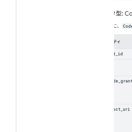
データ型: Co
次の表に、
Cod
プロパティ
client
_
id
scope
include
_
gran
redirect
_
uri