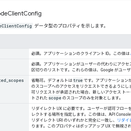
de
Client
Config
eClientConfig
データ型のプロパティを示します。
必須。
アプリケーションのクライアント ID。この値は
必須。
アプリケーションがユーザーの代わりにアクセ
区切りのリストです。これらの値は、Google がユ
ted
_
scopes
true
省略可。デフォルトは
です。アプリケーション
のスコープへのアクセスをリクエストできるようにし
可リクエストが承認された場合、新しいアクセス ト
scope
トされた
のスコープのみを対象とします。
リダイレクト UX に必要です。ユーザーが認可フローを
レクトする場所を指定します。この値は、API Console
リダイレクト URI のいずれかと完全に一致し、
リダイレ
ります。このプロパティはポップアップ UX で無視さ