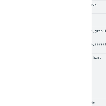
callback
state
enable
_
granu
enable
_
seria
login
_
hint
hd
ux
_
mode