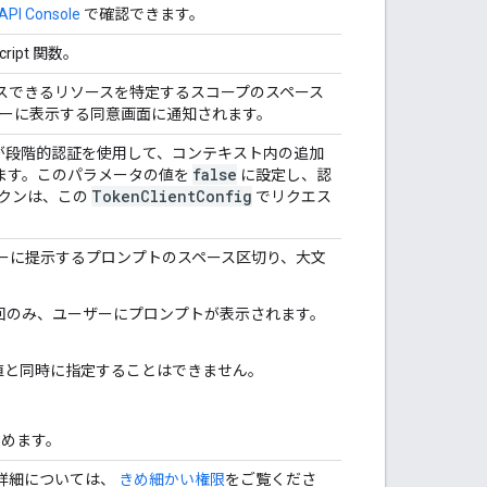
API Console
で確認できます。
ipt 関数。
スできるリソースを特定するスコープのスペース
ーザーに表示する同意画面に通知されます。
が段階的認証を使用して、コンテキスト内の追加
false
ます。このパラメータの値を
に設定し、認
Token
Client
Config
ークンは、この
でリクエス
ーに提示するプロンプトのスペース区切り、大文
初回のみ、ユーザーにプロンプトが表示されます。
。
の値と同時に指定することはできません。
求めます。
詳細については、
きめ細かい権限
をご覧くださ