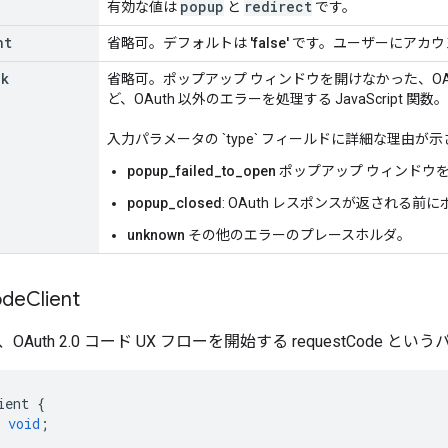
popup
redirect
有効な値は
と
です。
nt
省略可。デフォルトは
'false'
です。ユーザーにアカウ
ck
省略可。ポップアップ ウィンドウを開けなかった、OA
ど、OAuth 以外のエラーを処理する JavaScript 関数。
入力パラメータの `type` フィールドに詳細な理由が
popup_failed_to_open
ポップアップ ウィンドウ
popup_closed
: OAuth レスポンスが返される
unknown
その他のエラーのプレースホルダ。
de
Client
Auth 2.0 コード UX フローを開始する requestCode 
ient
{
void
;