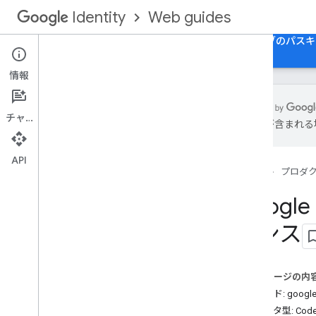
Web guides
Identity
ホーム
ウェブ版 Google でログインする
ウェブのパスキ
情報
チャット
は誤りが含まれる
HTML API リファレンス
Sign in with Google API
API
ホーム
プロダ
Java
Script API リファレンス
Googl
Sign in with Google API
レンス
中間 iframe API
Intermediate iframe Support API
Google Account Authorization API
このページの内
メソッド: google.ac
データ型: CodeCl