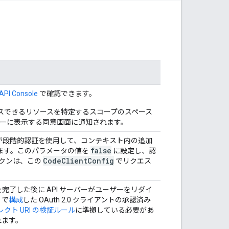
API Console
で確認できます。
スできるリソースを特定するスコープのスペース
ーザーに表示する同意画面に通知されます。
が段階的認証を使用して、コンテキスト内の追加
false
ます。このパラメータの値を
に設定し、認
Code
Client
Config
ークンは、この
でリクエス
完了した後に API サーバーがユーザーをリダイ
 で
構成
した OAuth 2.0 クライアントの承認済み
クト URI の検証ルール
に準拠している必要があ
れます。