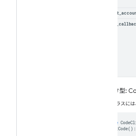
select
_
accou
error
_
callba
データ型: Co
このクラスには、O
interface
CodeCl
requestCode
()
:
}