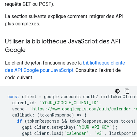
requête GET ou POST).
La section suivante explique comment intégrer des API
plus complexes.
Utiliser la bibliothèque Java
Script des API
Google
Le client de jeton fonctionne avec la
bibliothèque cliente
des API Google pour JavaScript
. Consultez l'extrait de
code suivant.
const
client
=
google
.
accounts
.
oauth2
.
initTokenClien
client_id
:
'YOUR_GOOGLE_CLIENT_ID'
,
scope
:
'https://www.googleapis.com/auth/calendar.r
callback
:
(
tokenResponse
)
=
>
{
if
(
tokenResponse
 && 
tokenResponse
.
access_token
)
gapi
.
client
.
setApiKey
(
'YOUR_API_KEY'
);
gapi
.
client
.
load
(
'calendar'
,
'v3'
,
listUpcomin