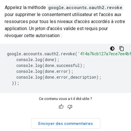
Appelez la méthode
google.accounts.oauth2.revoke
pour supprimer le consentement utilisateur et l'accès aux
ressources pour tous les niveaux d'accès accordés à votre
application. Un jeton d'accès valide est requis pour
révoquer cette autorisation :
google
.
accounts
.
oauth2
.
revoke
(
'414a76cb127a7ece7ee4b
console
.
log
(
done
);
console
.
log
(
done
.
successful
);
console
.
log
(
done
.
error
);
console
.
log
(
done
.
error_description
);
});
Ce contenu vous a-t-il été utile ?
Envoyer des commentaires