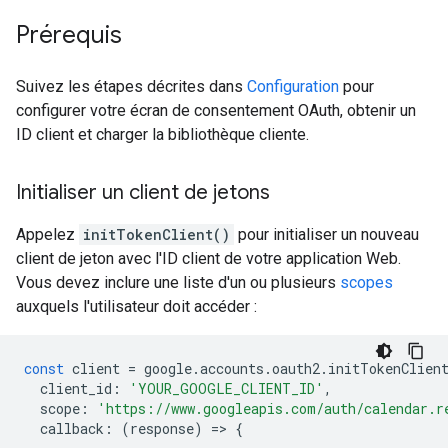
Prérequis
Suivez les étapes décrites dans
Configuration
pour
configurer votre écran de consentement OAuth, obtenir un
ID client et charger la bibliothèque cliente.
Initialiser un client de jetons
Appelez
initTokenClient()
pour initialiser un nouveau
client de jeton avec l'ID client de votre application Web.
Vous devez inclure une liste d'un ou plusieurs
scopes
auxquels l'utilisateur doit accéder :
const
client
=
google
.
accounts
.
oauth2
.
initTokenClien
client_id
:
'YOUR_GOOGLE_CLIENT_ID'
,
scope
:
'https://www.googleapis.com/auth/calendar.r
callback
:
(
response
)
=
>
{