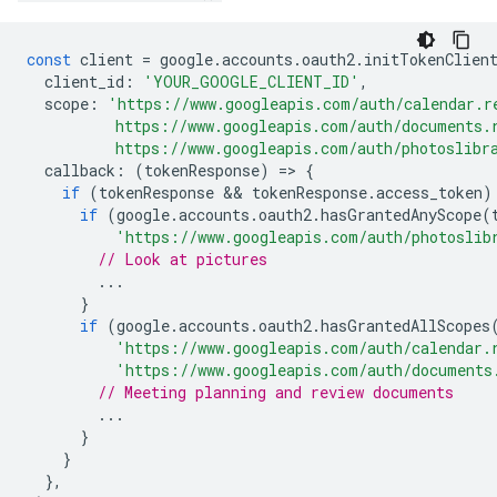
const
client
=
google
.
accounts
.
oauth2
.
initTokenClien
client_id
:
'YOUR_GOOGLE_CLIENT_ID'
,
scope
:
'https://www.googleapis.com/auth/calendar.r
          https://www.googleapis.com/auth/documents.
          https://www.googleapis.com/auth/photoslibr
callback
:
(
tokenResponse
)
=
>
{
if
(
tokenResponse
 && 
tokenResponse
.
access_token
)
if
(
google
.
accounts
.
oauth2
.
hasGrantedAnyScope
(
'https://www.googleapis.com/auth/photoslib
// Look at pictures
...
}
if
(
google
.
accounts
.
oauth2
.
hasGrantedAllScopes
'https://www.googleapis.com/auth/calendar.
'https://www.googleapis.com/auth/documents
// Meeting planning and review documents
...
}
}
},