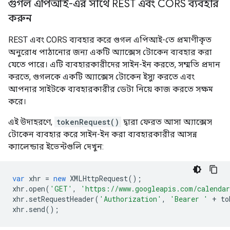
গুগল এপিআই-এর সাথে REST এবং CORS ব্যবহার
করুন
REST এবং CORS ব্যবহার করে গুগল এপিআই-তে প্রমাণীকৃত
অনুরোধ পাঠানোর জন্য একটি অ্যাক্সেস টোকেন ব্যবহার করা
যেতে পারে। এটি ব্যবহারকারীদের সাইন-ইন করতে, সম্মতি প্রদান
করতে, গুগলকে একটি অ্যাক্সেস টোকেন ইস্যু করতে এবং
আপনার সাইটকে ব্যবহারকারীর ডেটা নিয়ে কাজ করতে সক্ষম
করে।
এই উদাহরণে,
tokenRequest()
দ্বারা ফেরত আসা অ্যাক্সেস
টোকেন ব্যবহার করে সাইন-ইন করা ব্যবহারকারীর আসন্ন
ক্যালেন্ডার ইভেন্টগুলি দেখুন:
var
xhr
=
new
XMLHttpRequest
();
xhr
.
open
(
'GET'
,
'https://www.googleapis.com/calendar
xhr
.
setRequestHeader
(
'Authorization'
,
'Bearer '
+
to
xhr
.
send
();