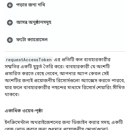
পড়ার জন্য নথি
আসন্ন অনুষ্ঠানসমূহ
ফটো ক্যারোসেল
requestAccessToken
এর প্রতিটি কল ব্যবহারকারীর
সম্মতির একটি মুহূর্ত তৈরি করে। ব্যবহারকারী যে অংশটি
প্রসারিত করতে বেছে নেবেন, আপনার অ্যাপ কেবল সেই
অংশটির জন্যই প্রয়োজনীয় রিসোর্সগুলো অ্যাক্সেস করতে পারবে,
যার ফলে ব্যবহারকারীর পছন্দের মাধ্যমে রিসোর্স শেয়ারিং সীমিত
থাকবে।
একাধিক ওয়েব-পৃষ্ঠা
ইনক্রিমেন্টাল অথরাইজেশনের জন্য ডিজাইন করার সময়, একটি
পেজ লোড করার জন্য শুধুমাত্র প্রয়োজনীয় স্কোপ(গুলো)