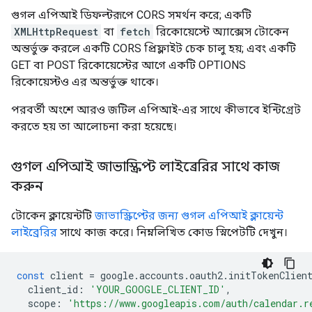
গুগল এপিআই ডিফল্টরূপে CORS সমর্থন করে; একটি
XMLHttpRequest
বা
fetch
রিকোয়েস্টে অ্যাক্সেস টোকেন
অন্তর্ভুক্ত করলে একটি CORS প্রিফ্লাইট চেক চালু হয়; এবং একটি
GET বা POST রিকোয়েস্টের আগে একটি OPTIONS
রিকোয়েস্টও এর অন্তর্ভুক্ত থাকে।
পরবর্তী অংশে আরও জটিল এপিআই-এর সাথে কীভাবে ইন্টিগ্রেট
করতে হয় তা আলোচনা করা হয়েছে।
গুগল এপিআই জাভাস্ক্রিপ্ট লাইব্রেরির সাথে কাজ
করুন
টোকেন ক্লায়েন্টটি
জাভাস্ক্রিপ্টের জন্য গুগল এপিআই ক্লায়েন্ট
লাইব্রেরির
সাথে কাজ করে। নিম্নলিখিত কোড স্নিপেটটি দেখুন।
const
client
=
google
.
accounts
.
oauth2
.
initTokenClien
client_id
:
'YOUR_GOOGLE_CLIENT_ID'
,
scope
:
'https://www.googleapis.com/auth/calendar.r