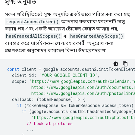
সূক্ষ্ম অনুমতি
সকল পরিস্থিতিতেই সূক্ষ্ম অনুমতি একই ভাবে পরিচালনা করা হয়;
requestAccessToken()
আপনার কলব্যাক ফাংশনটি চালু
করার পর এবং একটি অ্যাক্সেস টোকেন ফেরত আসার পর,
hasGrantedAllScopes()
বা
hasGrantedAnyScope()
ব্যবহার করে যাচাই করুন যে ব্যবহারকারী অনুরোধ করা
স্কোপগুলো অনুমোদন করেছেন কিনা। উদাহরণস্বরূপ:
const
client
=
google
.
accounts
.
oauth2
.
initTokenClien
client_id
:
'YOUR_GOOGLE_CLIENT_ID'
,
scope
:
'https://www.googleapis.com/auth/calendar.r
          https://www.googleapis.com/auth/documents.
          https://www.googleapis.com/auth/photoslibr
callback
:
(
tokenResponse
)
=
>
{
if
(
tokenResponse
 && 
tokenResponse
.
access_token
)
if
(
google
.
accounts
.
oauth2
.
hasGrantedAnyScope
(
'https://www.googleapis.com/auth/photoslib
// Look at pictures
...