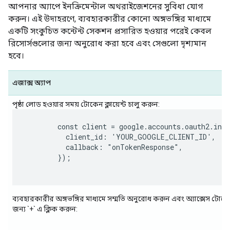
আপনার অ্যাপে ইনক্রিমেন্টাল অথরাইজেশনের সুবিধা যোগ
করুন। এই উদাহরণে, ব্যবহারকারীর কোনো অঙ্গভঙ্গির মাধ্যমে
একটি সংকুচিত কন্টেন্ট সেকশন প্রসারিত হওয়ার পরেই কেবল
রিসোর্সগুলোর জন্য অনুরোধ করা হবে এবং সেগুলো দৃশ্যমান
হবে।
এজাক্স অ্যাপ
পৃষ্ঠা লোড হওয়ার সময় টোকেন ক্লায়েন্ট চালু করুন:
        const client = google.accounts.oauth2.init
          client_id: 'YOUR_GOOGLE_CLIENT_ID',

          callback: "onTokenResponse",

        });

ব্যবহারকারীর অঙ্গভঙ্গির মাধ্যমে সম্মতি অনুরোধ করুন এবং অ্যাক্সেস টোক
জন্য `+` এ ক্লিক করুন: