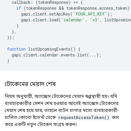
callback
:
(
tokenResponse
)
=
>
{
if
(
tokenResponse
 && 
tokenResponse
.
access_token
)
gapi
.
client
.
setApiKey
(
'YOUR_API_KEY'
);
gapi
.
client
.
load
(
'calendar'
,
'v3'
,
listUpcomin
}
},
});
function
listUpcomingEvents
()
{
gapi
.
client
.
calendar
.
events
.
list
(...);
}
টোকেনের মেয়াদ শেষ
নিয়ম অনুযায়ী, অ্যাক্সেস টোকেনের মেয়াদ স্বল্পস্থায়ী হয়। যদি
ব্যবহারকারীর সেশন শেষ হওয়ার আগেই অ্যাক্সেস টোকেনের
মেয়াদ শেষ হয়ে যায়, তাহলে বাটন চাপার মতো ব্যবহারকারী-
চালিত কোনো ইভেন্ট থেকে
requestAccessToken()
কল
করে একটি নতুন টোকেন সংগ্রহ করুন।