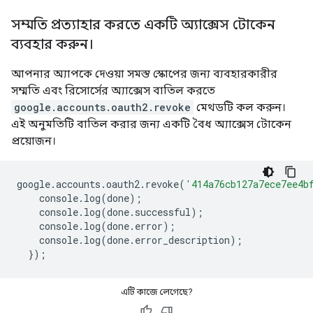
সম্মতি প্রত্যাহার করতে একটি অ্যাক্সেস টোকেন
ব্যবহার করুন।
আপনার অ্যাপকে দেওয়া সমস্ত স্কোপের জন্য ব্যবহারকারীর
সম্মতি এবং রিসোর্সের অ্যাক্সেস বাতিল করতে
google.accounts.oauth2.revoke
মেথডটি কল করুন।
এই অনুমতিটি বাতিল করার জন্য একটি বৈধ অ্যাক্সেস টোকেন
প্রয়োজন।
google
.
accounts
.
oauth2
.
revoke
(
'414a76cb127a7ece7ee4b
console
.
log
(
done
);
console
.
log
(
done
.
successful
);
console
.
log
(
done
.
error
);
console
.
log
(
done
.
error_description
);
});
এটি কাজে লেগেছে?