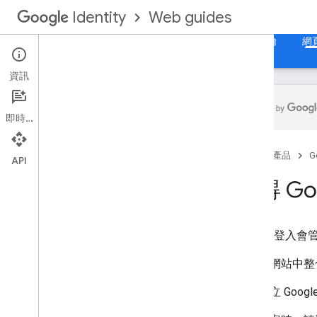
Web guides
Identity
首頁
使用 Google 帳戶登入網頁
網頁版密碼金鑰
網頁
資訊
即時通訊
總覽
首頁
產品
G
在網頁應用程式中存取 Google API
API
取得 Goo
使用者授權的運作方式
使用者授權的運作方式
Google 登入
導入步驟
設定
如要在網站中整合
載入用戶端程式庫
如要建立 Goog
選擇使用者授權模型
使用程式碼模型