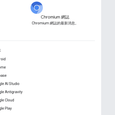
Chromium 網誌
Chromium 網誌的最新消息。
本
roid
ome
base
le AI Studio
le Antigravity
le Cloud
le Play