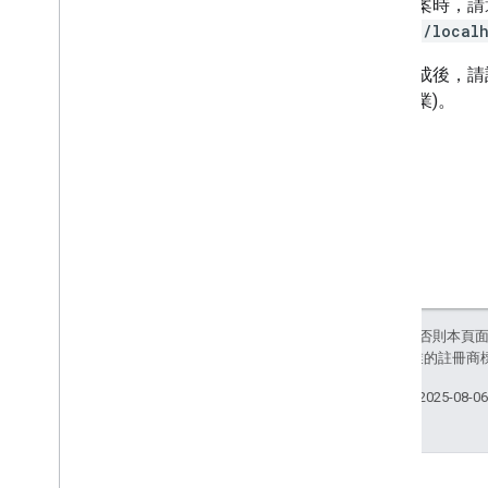
設定專案時，請
使用符記模型
http://local
處理錯誤
設定完成後，請
Java
Script API 參考資料
器端作業)。
Google 帳戶授權 API
遷移資源
遷移至 Google Identity 服務
除非另有註明，否則本頁
和/或其關聯企業的註冊商
上次更新時間：2025-08-0