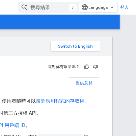
/
登入
。
這對你有幫助嗎？
提供意見
的整合。使用者隨時可以
撤銷應用程式的存取權
。
叫第三方授權 API。
I 用戶端 ID
。