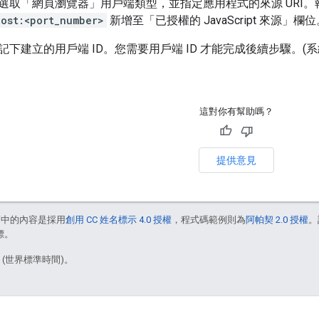
選取「網頁瀏覽器」用戶端類型，並指定應用程式的來源 URI
host:<port_number>
新增至「已授權的 JavaScript 來源」欄
記下建立的用戶端 ID。您需要用戶端 ID 才能完成後續步驟。
這對你有幫助嗎？
提供意見
面中的內容是採用
創用 CC 姓名標示 4.0 授權
，程式碼範例則為
阿帕契 2.0 授權
。
標。
6 (世界標準時間)。