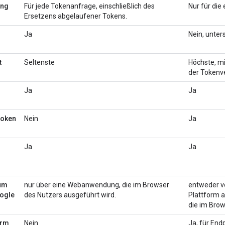
ung
Für jede Tokenanfrage, einschließlich des
Nur für die
Ersetzens abgelaufener Tokens.
Ja
Nein, unter
t
Seltenste
Höchste, mi
der Tokenv
Ja
Ja
token
Nein
Ja
Ja
Ja
zum
nur über eine Webanwendung, die im Browser
entweder vo
oogle
des Nutzers ausgeführt wird.
Plattform 
die im Brow
orm
Nein
Ja, für End