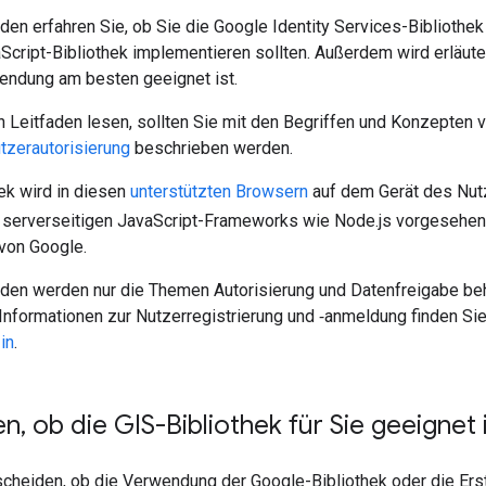
den erfahren Sie, ob Sie die Google Identity Services-Bibliothe
Script-Bibliothek implementieren sollten. Außerdem wird erläute
endung am besten geeignet ist.
 Leitfaden lesen, sollten Sie mit den Begriffen und Konzepten ve
tzerautorisierung
beschrieben werden.
ek wird in diesen
unterstützten Browsern
auf dem Gerät des Nutze
serverseitigen JavaScript-Frameworks wie Node.js vorgesehen
 von Google.
aden werden nur die Themen Autorisierung und Datenfreigabe beha
 Informationen zur Nutzerregistrierung und ‑anmeldung finden Si
in
.
en
,
ob die GIS-Bibliothek für Sie geeignet 
cheiden, ob die Verwendung der Google-Bibliothek oder die Erste