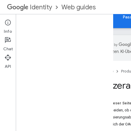
Web guides
Identity
Startseite
„Über Google anmelden“ für das Web
Pas
Info
Chat
übersetzen. KI-Üb
Übersicht
Auf Google APIs in einer
API
Webanwendung zugreifen
Startseite
Produ
Nutzera
Funktionsweise der
Nutzerautorisierung
Funktionsweise der
Nutzerautorisierung
Auf dieser Seit
Entscheiden, ob d
Implementierungsschritte
Autorisierungsa
Einrichtung
Vergleich der OA
Clientbibliothek laden