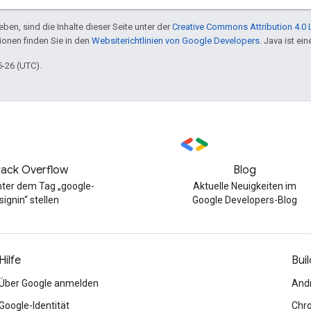
ben, sind die Inhalte dieser Seite unter der
Creative Commons Attribution 4.0 
tionen finden Sie in den
Websiterichtlinien von Google Developers
. Java ist e
5-26 (UTC).
tack Overflow
Blog
nter dem Tag „google-
Aktuelle Neuigkeiten im
signin“ stellen
Google Developers-Blog
Hilfe
Buil
Über Google anmelden
And
Google-Identität
Chr