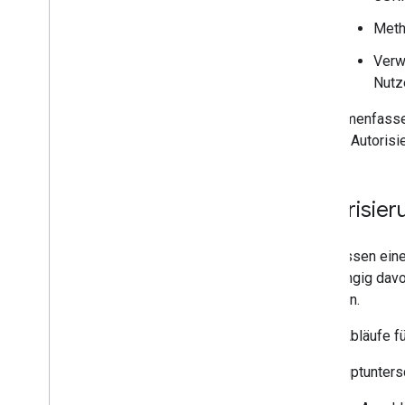
Metho
Verw
Nutze
Zusammenfassend
und die Autoris
Autorisie
Sie müssen eine
unabhängig davon
erstellen.
Beide Abläufe f
Die Hauptunters