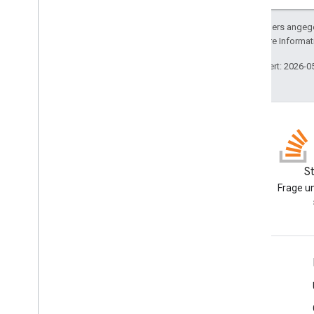
Sofern nicht anders angege
lizenziert. Weitere Informa
Zuletzt aktualisiert: 2026-0
GitHub
S
Beispiele durchgehen und
Frage u
selbst ausprobieren
Produktinfo
Nutzungsbedingungen
Branding-Richtlinien