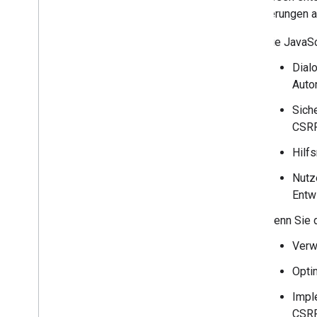
Anforderungen a
Die JavaSc
Dial
Auto
Sich
CSRF
Hilf
Nutz
Entw
Wenn Sie d
Verw
Opti
Impl
CSRF