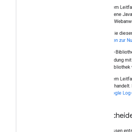
Nutzerautorisierungsmodell
In diesem Leitfa
auswählen
Ihre eigene Java
Codemodell verwenden
für Ihre Webanw
Tokenmodell verwenden
Fehler verarbeiten
Bevor Sie diesen
Leitfaden zur Nu
Java
Script API-Referenzen
Die GIS-Biblioth
Google Account Authorization API
Verwendung mit 
Migrationsressourcen
Clientbibliothek
Zu Google Identity Services migrieren
In diesem Leitf
nicht behandelt.
von Google Log-
Entscheid
Sie müssen ents