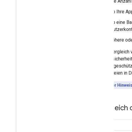
die Anzahl
ob Ihre Ap
ob eine Ba
Nutzerkont
höhere ode
Beim Vergleich v
Nutzersicherheit
schreibgeschütz
von Dateien in D
**Wichtiger Hinwei
Vergleich 