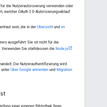
k für die Nutzerautorisierung verwenden oder
rt, welcher OAuth 2.0-Autorisierungsablauf
rtraut sein, die in der
Übersicht
und
im
rs ausgeführt. Sie ist nicht für die
. Verwenden Sie stattdessen die
Node.js
ndelt. Die Nutzerauthentifizierung wird
e unter
Über Google anmelden
und
Migration
ist
llung einer eigenen Bibliothek Ihren