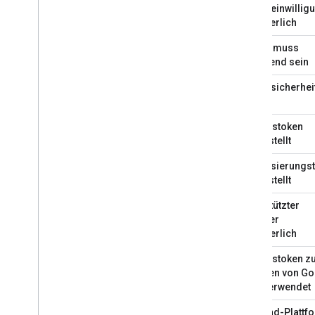
Nutzereinwillig
erforderlich
Nutzer muss
anwesend sein
Nutzersicherhei
Zugriffstoken
ausgestellt
Aktualisierungs
ausgestellt
Unterstützter
Browser
erforderlich
Zugriffstoken 
Aufrufen von G
APIs verwendet
Backend-Plattf