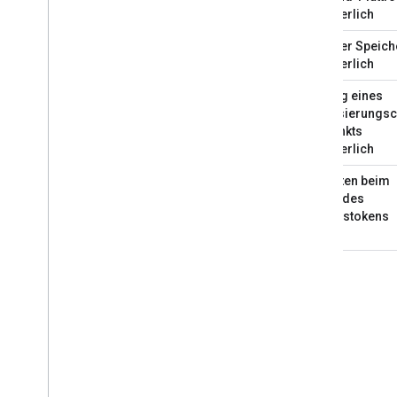
erforderlich
Sicherer Speich
erforderlich
Hosting eines
Autorisierungs
Endpunkts
erforderlich
Verhalten beim
Ablauf des
Zugriffstokens