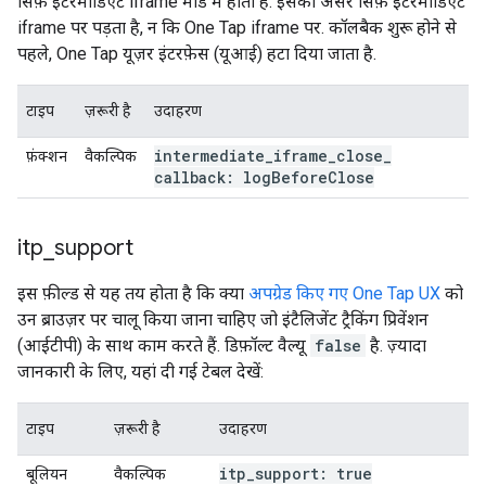
सिर्फ़ इंटरमीडिएट iframe मोड में होता है. इसका असर सिर्फ़ इंटरमीडिएट
iframe पर पड़ता है, न कि One Tap iframe पर. कॉलबैक शुरू होने से
पहले, One Tap यूज़र इंटरफ़ेस (यूआई) हटा दिया जाता है.
टाइप
ज़रूरी है
उदाहरण
intermediate
_
iframe
_
close
_
फ़ंक्शन
वैकल्पिक
callback: log
Before
Close
itp
_
support
इस फ़ील्ड से यह तय होता है कि क्या
अपग्रेड किए गए One Tap UX
को
उन ब्राउज़र पर चालू किया जाना चाहिए जो इंटैलिजेंट ट्रैकिंग प्रिवेंशन
(आईटीपी) के साथ काम करते हैं. डिफ़ॉल्ट वैल्यू
false
है. ज़्यादा
जानकारी के लिए, यहां दी गई टेबल देखें:
टाइप
ज़रूरी है
उदाहरण
itp
_
support: true
बूलियन
वैकल्पिक