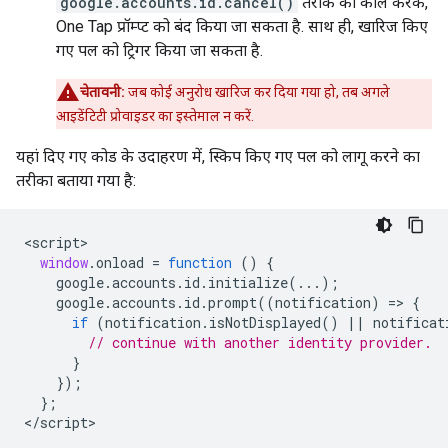
google.accounts.id.cancel()
तरीके को कॉल करके,
One Tap प्रॉम्प्ट को बंद किया जा सकता है. साथ ही, खारिज किए
गए पल को ट्रिगर किया जा सकता है.
चेतावनी:
जब कोई अनुरोध खारिज कर दिया गया हो, तब अगले
आइडेंटिटी प्रोवाइडर का इस्तेमाल न करें.
यहां दिए गए कोड के उदाहरण में, स्किप किए गए पल को लागू करने का
तरीका बताया गया है:
<
script
window
.
onload
=
function
()
{
google
.
accounts
.
id
.
initialize
(...);
google
.
accounts
.
id
.
prompt
((
notification
)
=
>
{
if
(
notification
.
isNotDisplayed
()
||
notificat
// continue with another identity provider.
}
});
};
<
/script