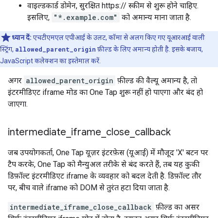
वाइल्डकार्ड डोमेन, सुरक्षित https:// स्कीम से शुरू होने चाहिए.
इसलिए,
"*.example.com"
को अमान्य माना जाता है.
ध्यान दें:
एचटीएमएल एपीआई के उलट, कॉमा से अलग किए गए यूआरआई वाली
स्ट्रिंग,
allowed_parent_origin
फ़ील्ड के लिए अमान्य होती है. इसके बजाय,
JavaScript कलेक्शन का इस्तेमाल करें.
अगर
allowed_parent_origin
फ़ील्ड की वैल्यू अमान्य है, तो
इंटरमीडिएट iframe मोड का One Tap शुरू नहीं हो पाएगा और बंद हो
जाएगा.
intermediate
_
iframe
_
close
_
callback
जब उपयोगकर्ता, One Tap यूज़र इंटरफ़ेस (यूआई) में मौजूद 'X' बटन पर
टैप करके, One Tap को मैन्युअल तरीके से बंद करते हैं, तब यह कुकी
डिफ़ॉल्ट इंटरमीडिएट iframe के व्यवहार को बदल देती है. डिफ़ॉल्ट तौर
पर, बीच वाले iframe को DOM से तुरंत हटा दिया जाता है.
intermediate_iframe_close_callback
फ़ील्ड का असर