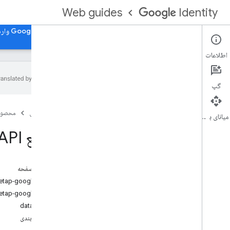
Web guides
Identity
صفحه اصلی
با Google for Web وارد شوید، با Google for Web وارد شوید
اطلاعات
گپ
نمای کلی
صفحه اصلی
محصول
ادغام ورود به سیستم با Google در برنامه وب
میانای برنامه‌سازی کاربردی
خود
مرجع AMP Component API
ویژگی‌ها
ملاحظات یکپارچه سازی
دستورالعمل های برندسازی
در این صفحه
مؤلفه AMP <amp-onetap-google> را بارگیری کنید
با Google Experience در وب وارد شوید،
مؤلفه AMP <amp-onetap-google>
با Google Experience در وب وارد شوید
data-src
با دکمه Google UX وارد شوید
طرح بندی
یک ضربه سریع UX