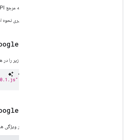
این صفحه مرجع API مؤلفه
شروع شدن
راه اندازی
برای یادگیری نحوه استفاده از iframe های
مرورگرهای پشتیبانی شده
مولد کد HTML
مؤلفه AMP
ogle>
Codelabs
با دکمه Google وارد شوید
قطعه کد زیر را در هر صفحه AMP که می‌خو
اعلان یک ضربه، اعلان یک ضربه، اعلان یک ضربه
مراحل پیاده سازی
-0.1.js" async></script>
نمایش دکمه Sign in with Google
نمایش Google One Tap
ورود و خروج خودکار
مؤلفه AMP
ogle>
پیکربندی پیشرفته
رمز Google ID را در سمت سرور خود تأیید
کنید
جدول زیر ویژگی های
Revoke ID Tokens
,
Revoke ID Tokens