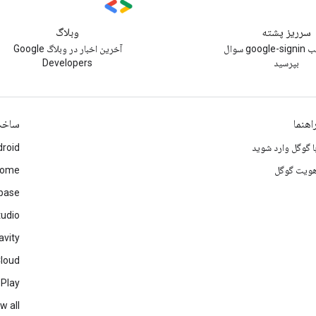
سرریز پشته
وبلاگ
زیر برچسب google-signin سوال
آخرین اخبار در وبلاگ Google
بپرسید
Developers
اهنما
ساخ
ا گوگل وارد شوید
roid
ویت گوگل
rome
ebase
tudio
avity
Cloud
 Play
w all