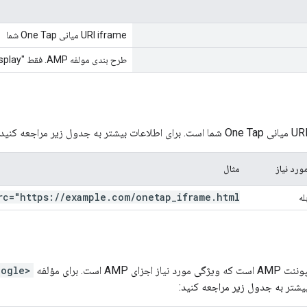
URI iframe میانی One Tap شما
طرح بندی مولفه AMP. فقط "nodisplay" مجاز است.
ورد نیاز
مثال
rc="https:
/
/
example
.
com
/
onetap
_
iframe
.
html"
له
AM است. برای مؤلفه
<amp-onetap-google>
یشتر به جدول زیر مراجعه کنید: