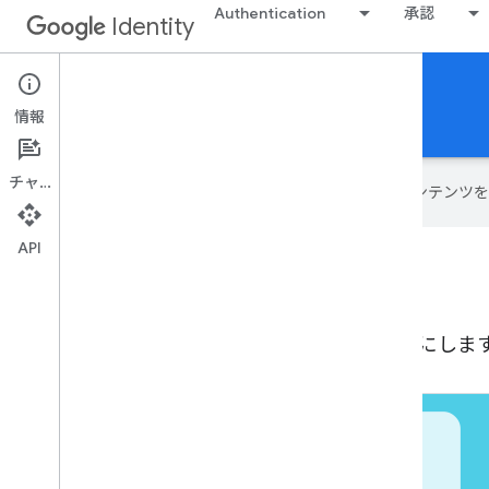
Authentication
承認
Identity
Credential Verification
情報
便利なユーザー認証情報の確認
チャット
Google は AI 技術を使用して、コン
API
認証情報の確認
検証済みの認証情報による 2 要素認証を有効にしま