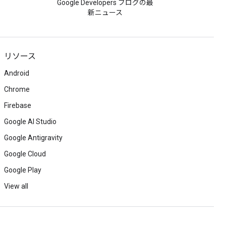
Google Developers ブログの最
新ニュース
リソース
Android
Chrome
Firebase
Google AI Studio
Google Antigravity
Google Cloud
Google Play
View all