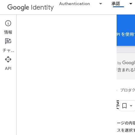
Authentication
承認
Identity
Google Account Linking
情報
Google アカウントの認可
Google Authorization API
チャット
API
は誤りが含まれる
Google アカウント リンク
概要
ホーム
プロダ
登録
機能マトリックス
概要
OAuth リンク
OAuth ベースの Google でログインの
簡素化されたリンク
このページの内
OAuth ベースのアプリ切り替えリンク
統合パスを選択
永続的なリンク