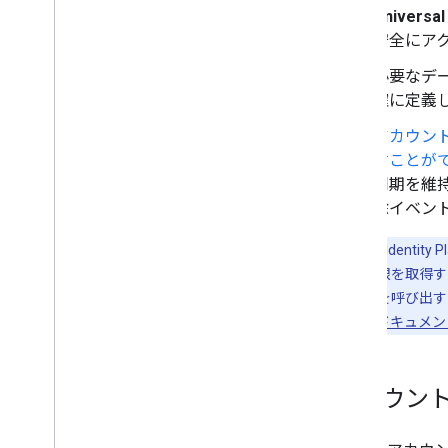
Universa
安全にア
必要なデ
確に定義
アカウン
すことが
同期を維
除イベント
注:
Google Iden
を呼び出す権限を取得する
ービスの API を呼び出
ライアントのドキュメン
アカウン