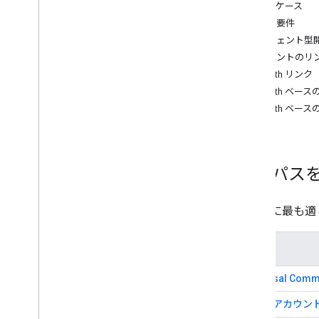
ユースケース
リンクを解除しています
機能と要件
Google アシスタント アカウントの
エージェント型開発
リンク
アカウントのリ
ユニバーサル コマース プロトコル
アカウントのリンク
OAuth リンク
OAuth ベ
リソース
OAuth ベ
エラーのモニタリング
デモアプリ
OAuth 実装を検証する
統合パス
API リファレンス
アカウント リンク API
ニーズに最も適
Google Account Linking API
パス
Universal Com
標準のアカウン