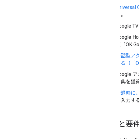
Universa
る。
Googl
Google
（「OK G
会話型アク
する（「O
Google
特典を獲
登録時に、
前入力す
機能と要