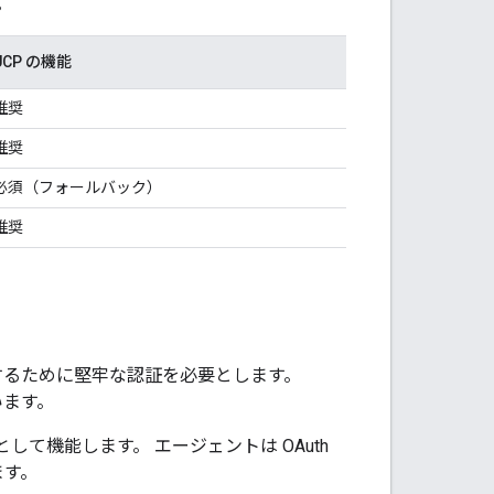
。
UCP の機能
推奨
推奨
必須（フォールバック）
推奨
スするために堅牢な認証を必要とします。
います。
として機能します。 エージェントは OAuth
ます。