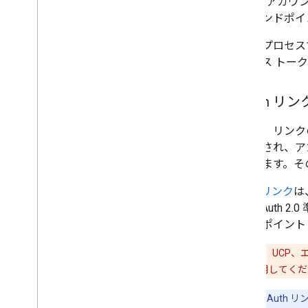
Google アカ
交換エンドポイ
リンクプロセス
アクセス トークン
OAuth リン
これは、リンク
レクトされ、ア
同意します。その
OAuth リンク
は
用の OAuth
エンドポイント
注意:
MCP、UCP、
ドフローを使用してくだ
注:
OAuth