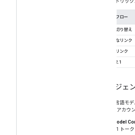
次のマトリック
リンクフロー
アプリ切り替え
効率的なリンク
OAuth リンク
OAuth 2.1
エージェン
大規模言語モデ
Google 
Model Co
2.1 ト