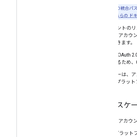
注:
これらの統合パス
細についてこちらの ド
アカウントのリ
Google ア
ともできます。
安全な OAut
クできるため、
ユーザーは、ア
って、プラット
ユースケ
Google 
プラットフ