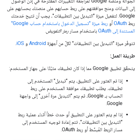
الجوّالة ومنصة Google لمراجعة التغييرات المقترَحة في إذن الوصول
إلى البيانات ومنح موافقتهم على ربط حسابهم على منصتك بحسابهم على
Google. لتفعيل ميزة "التبديل بين التطبيقات"، يجب أن تتيح خدمتك
ربط
OAuth
أو
ربط ميزة "تسجيل الدخول باستخدام حساب Google"
المستندة إلى OAuth
باستخدام مسار
رمز التفويض
.
تتوفّر ميزة "التبديل بين التطبيقات" لكلّ من أجهزة
Android
و
iOS
.
طريقة العمل:
يتحقّق تطبيق Google مما إذا كان تطبيقك مثبّتًا على جهاز المستخدم:
إذا تم العثور على التطبيق، يتم "تبديل" المستخدم إلى
تطبيقك. يطلب تطبيقك موافقة المستخدم على ربط
الحساب بـ Google، ثم يتم "التبديل مرة أخرى" إلى واجهة
Google.
إذا لم يتم العثور على التطبيق أو حدث خطأ أثناء عملية ربط
"التبديل بين التطبيقات"، تتم إعادة توجيه المستخدم إلى
مسار الربط المُبسَّط أو ربط OAuth.