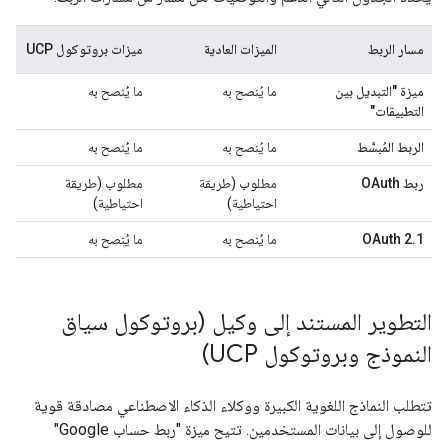
مسار الربط
الميزات العادية
ميزات بروتوكول UCP
ميزة "التبديل بين
ما يُنصح به
ما يُنصح به
التطبيقات"
الربط المُبسَّط
ما يُنصح به
ما يُنصح به
ربط OAuth
مطلوب (طريقة
مطلوب (طريقة
احتياطية)
احتياطية)
OAuth 2.1
ما يُنصح به
ما يُنصح به
التطوير المستند إلى وكيل (بروتوكول سياق
النموذج وبروتوكول UCP)
تتطلب النماذج اللغوية الكبيرة ووكلاء الذكاء الاصطناعي مصادقة قوية
للوصول إلى بيانات المستخدمين. تتيح ميزة "ربط حساب Google"