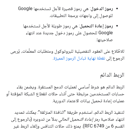
رموز الدخول
: هي رموز قصيرة الأجل تستخدمها Google
للوصول إلى واجهات برمجة التطبيقات.
رموز إعادة التحميل
: هي رموز طويلة الأجل تستخدمها
Google للحصول على رموز دخول جديدة عند انتهاء
صلاحيتها.
للاطّلاع على العقود التفصيلية للبروتوكول ومتطلبات المعلّمات، يُرجى
الرجوع إلى
نقطة نهاية تبادل الرموز المميزة
.
الربط الدائم
الربط الدائم هو شرط أساسي لعمليات الدمج المستقرة. ويضمن بقاء
حسابات المستخدمين مرتبطة حتى أثناء حالات انقطاع الشبكة المؤقتة أو
عمليات إعادة تحميل بيانات الاعتماد الدورية.
لتنفيذ الربط الدائم، استخدِم طريقة "النافذة المنزلقة": يمكنك تمديد
انتهاء صلاحية
رمز إعادة التحميل الحالي
بدلاً من تدويره (بالرجوع إلى
القسم 6 من RFC 6749). يمنع ذلك حالات التنافس وإلغاء الربط غير