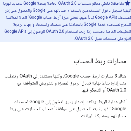
ملاحظة:
تغطي معظم مستندات OAuth 2.0 الخاصة بمنصة Google لتحديد الهوية
كيفية تسجيل دخول المستخدمين باستخدام حساباتهم على Google والحصول على إذن
لاستدعاء Google APIs نيابةً عنهم. تغطي ميزة "ربط حساب Google" الحالة المعاكسة
للسماح لمستخدم خدمة Google بالمصادقة على منصتك واستدعاء واجهات برمجة
التطبيقات الخاصة بخدمتك. إذا أردت استخدام OAuth 2.0 للوصول إلى Google APIs،
اطّلِع على
مستندات عميل OAuth 2.0
.
مسارات ربط الحساب
هناك 3 مسارات لربط حساب Google، وكلها مستندة إلى OAuth وتتطلب
منك إدارة نقاط نهاية تبادل الرموز المميزة والتفويض المتوافقة مع
OAuth 2.0 أو التحكّم فيها.
أثناء عملية الربط، يمكنك إصدار رموز الدخول إلى Google لحسابات
Google الفردية بعد الحصول على موافقة أصحاب الحسابات على ربط
حساباتهم ومشاركة البيانات.