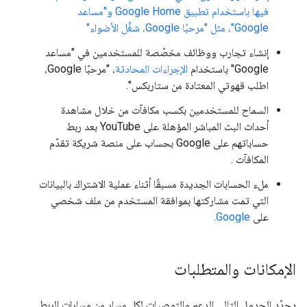
فيها باستخدام تطبيق Google Home و"مساعد
Google"، مثل "مرحبًا Google، شغِّل الأضواء"
إنشاء تجارب ووظائف مخصّصة للمستخدمين في "مساعد
Google" باستخدام
الإجراءات المحادثة
، "مرحبًا Google،
اطلب قهوتي المعتادة من ستاربكس".
السماح للمستخدمين بكسب مكافآت من خلال مشاهدة
أحداث البث المباشر المؤهلة على YouTube بعد ربط
حساباتهم على Google بحساب على منصة شريكة تقدّم
المكافآت
.
ملء الحسابات الجديدة مسبقًا أثناء عملية الاشتراك بالبيانات
التي تمت مشاركتها بموافقة المستخدم من ملف شخصي
على
Google
.
الإمكانات والمتطلبات
يحدّد الجدول التالي الدعم والتوصيات لكل مسار من مسارات الربط.