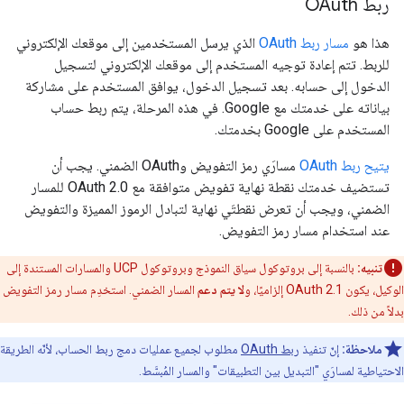
ربط OAuth
هذا هو
مسار ربط OAuth
الذي يرسل المستخدمين إلى موقعك الإلكتروني
للربط. تتم إعادة توجيه المستخدم إلى موقعك الإلكتروني لتسجيل
الدخول إلى حسابه. بعد تسجيل الدخول، يوافق المستخدم على مشاركة
بياناته على خدمتك مع Google. في هذه المرحلة، يتم ربط حساب
المستخدم على Google بخدمتك.
يتيح ربط OAuth
مسارَي رمز التفويض وOAuth الضمني. يجب أن
تستضيف خدمتك نقطة نهاية تفويض متوافقة مع OAuth 2.0 للمسار
الضمني، ويجب أن تعرض نقطتَي نهاية لتبادل الرموز المميزة والتفويض
عند استخدام مسار رمز التفويض.
تنبيه:
بالنسبة إلى بروتوكول سياق النموذج وبروتوكول UCP والمسارات المستندة إلى
الوكيل، يكون OAuth 2.1 إلزاميًا، و
لا يتم دعم
المسار الضمني. استخدِم مسار رمز التفويض
بدلاً من ذلك.
ملاحظة:
إنّ تنفيذ
ربط OAuth
مطلوب لجميع عمليات دمج ربط الحساب، لأنّه الطريقة
الاحتياطية لمسارَي "التبديل بين التطبيقات" والمسار المُبسَّط.