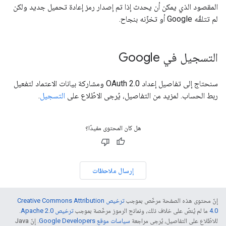
المقصود الذي يمكن أن يحدث إذا تم إصدار رمز إعادة تحميل جديد ولكن
لم تتلقّه Google أو تخزّنه بنجاح.
التسجيل في Google
سنحتاج إلى تفاصيل إعداد OAuth 2.0 ومشاركة بيانات الاعتماد لتفعيل
ربط الحساب. لمزيد من التفاصيل، يُرجى الاطّلاع على
التسجيل
.
هل كان المحتوى مفيدًا؟
إرسال ملاحظات
إنّ محتوى هذه الصفحة مرخّص بموجب
ترخيص Creative Commons Attribution
4.0‏
ما لم يُنصّ على خلاف ذلك، ونماذج الرموز مرخّصة بموجب
ترخيص Apache 2.0‏
.
للاطّلاع على التفاصيل، يُرجى مراجعة
سياسات موقع Google Developers‏
. إنّ Java