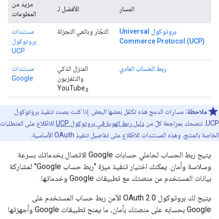
مزيد من
المسار
الأفضل لـ
المعلومات
بروتوكول Universal
التجّار وبائعي التجزئة
مستندات
Commerce Protocol (UCP)
بروتوكول
UCP
ربط الحساب العادي
المنزل الذكي
مستندات
والتلفزيون
Google
وYouTube
ملاحظة:
مسارات الدمج هذه تكمّل بعضها البعض. إذا كنت بصدد تنفيذ بروتوكول
UCP، ننصحك بمراجعة كلّ من
دليل ربط الهوية في بروتوكول UCP
للاطّلاع على المتطلبات
الخاصة بالمنتج، وهذه المستندات للاطّلاع على تفاصيل تنفيذ OAuth الأساسية.
يتيح ربط الحساب لحاملي حسابات Google الاتصال بخدماتك بسرعة
وسلاسة وأمان. يمكنك اختيار تنفيذ ميزة "ربط حساب Google" لمشاركة
بيانات المستخدم من منصتك مع تطبيقات Google وخدماتها.
يتيح لك بروتوكول OAuth 2.0 الآمن ربط حساب المستخدم على
Google بحسابه على منصتك بأمان، ما يمنح تطبيقات Google وأجهزتها