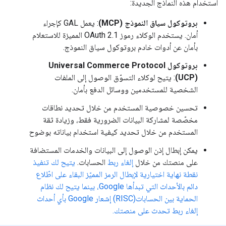
استخدام هذه النماذج الجديدة:
بروتوكول سياق النموذج (MCP)
: يعمل GAL كإجراء
أمان. يستخدم الوكلاء رموز OAuth 2.1 المميزة للاستعلام
بأمان عن أدوات خادم بروتوكول سياق النموذج.
بروتوكول Universal Commerce Protocol
(UCP)
: يتيح لوكلاء التسوّق الوصول إلى الملفات
الشخصية للمستخدمين ووسائل الدفع بأمان.
تحسين خصوصية المستخدم من خلال تحديد نطاقات
مخصّصة لمشاركة البيانات الضرورية فقط، وزيادة ثقة
المستخدم من خلال تحديد كيفية استخدام بياناته بوضوح
يمكن إبطال إذن الوصول إلى البيانات والخدمات المستضافة
على منصتك من خلال
إلغاء ربط
الحسابات.
يتيح لك تنفيذ
نقطة نهاية اختيارية لإبطال الرمز المميّز البقاء على اطّلاع
دائم بالأحداث التي تبدأها Google، بينما يتيح لك نظام
الحماية بين الحسابات(RISC) إشعار Google بأي أحداث
إلغاء ربط تحدث على منصتك.