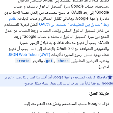
تضيف ميزة
الربط المُبسَّط المستند إلى OAuth لتسجيل الدخول
باستخدام حساب Google
ميزة "تسجيل الدخول باستخدام حساب
Google" إلى ربط OAuth، ما يتيح للمستخدمين إكمال عملية الربط بدون
مغادرة واجهة Google، وبالتالي تقليل المشاكل وحالات الإيقاف.
يقدّم
ربط "التبديل بين التطبيقات" المستند إلى OAuth
أفضل تجربة للمستخدم
من خلال تسجيل الدخول السلس وإنشاء الحساب وربط الحساب من خلال
الجمع بين ميزة "تسجيل الدخول باستخدام حساب Google" وربط
OAuth. يجب أن تتيح خدمتك نقاط نهاية تبادل الرموز المميزة
والتفويض المتوافقة مع OAuth 2.0. بالإضافة إلى ذلك، يجب أن تتيح
نقطة نهاية تبادل الرموز المميزة تأكيدات
JSON Web Token (JWT)
وتنفيذ الغرضَين المطلوبَين
check
و
get
، والغرض
create
اختياريًا.
ملاحظة:
لا يغادر المستخدم واجهة Google أبدًا أثناء هذا المسار، لذا يجب أن تعرض
Google الموافقة نيابةً عن الطرف الثالث لكي يعمل المسار بشكلٍ صحيح.
طريقة العمل:
تؤكّد Google حساب المستخدم وتمرّر هذه المعلومات إليك: