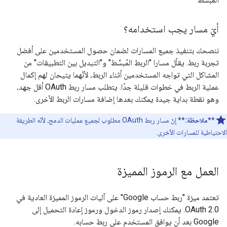
أيّ مسار يجب استخدامه؟
ننصحك بتنفيذ جميع المسارات لضمان حصول المستخدمين على أفضل
تجربة ربط. يقلّل مسارا "الربط المُبسَّط" و"التبديل بين التطبيقات" من
المشاكل التي تواجه المستخدمين أثناء الربط، لأنّهما يتيحان لهم إكمال
عملية الربط في خطوات قليلة جدًا. يتطلب مسار ربط OAuth أقل جهد،
وهو نقطة بداية جيدة يمكنك بعدها إضافة مسارات الربط الأخرى.
**ملاحظة:**
إنّ مسار ربط OAuth مطلوب لجميع عمليات الدمج، لأنّه الطريقة
الاحتياطية للمسارات الأخرى.
العمل مع الرموز المميزة
تعتمد ميزة "ربط حساب Google" على آليات الرموز المميزة العادية في
OAuth 2.0. يمكنك إصدار رموز الدخول ورموز إعادة التحميل إلى
Google بعد أن يوافق المستخدم على ربط حسابه.