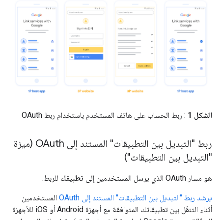
الشكل 1
: ربط الحساب على هاتف المستخدم باستخدام ربط OAuth
ربط "التبديل بين التطبيقات" المستند إلى OAuth (ميزة
"التبديل بين التطبيقات")
هو مسار OAuth الذي يرسل المستخدمين إلى
تطبيقك
للربط.
يرشد ربط "التبديل بين التطبيقات" المستند إلى OAuth
المستخدمين
أثناء التنقّل بين تطبيقاتك المتوافقة مع أجهزة Android أو iOS للأجهزة