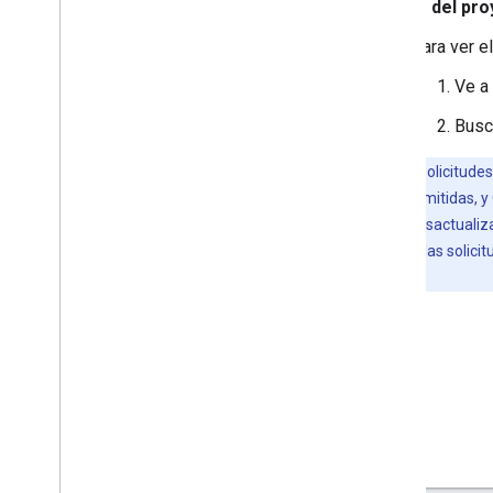
ID del pr
Para ver el
Ve a
Busca
Nota:
Las solicitude
lista de IPs permitidas, 
Esta lista se desactuali
confirmar que las solici
Google.