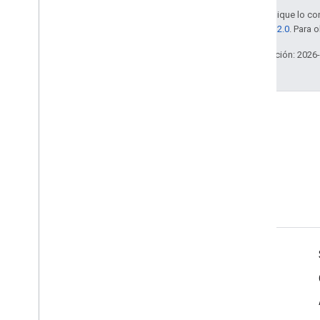
Salvo que se indique lo con
licencia Apache 2.0
. Para 
Última actualización: 2026
GitHub
Bifurca nuestros ejemplos y
pruébalos tú mismo
Información sobre el producto
Condiciones del Servicio
Política de Datos del Usuario de las APIs