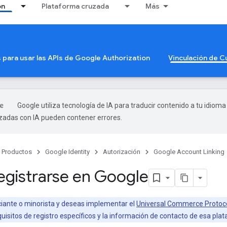
ón
Plataforma cruzada
Más
s para usar las APIs de Google Authorization
Vinculación de 
Google utiliza tecnología de IA para traducir contenido a tu idioma
izadas con IA pueden contener errores.
Productos
Google Identity
Autorización
Google Account Linking
gistrarse en Google
iante o minorista y deseas implementar el
Universal Commerce Protoc
uisitos de registro específicos y la información de contacto de esa pla