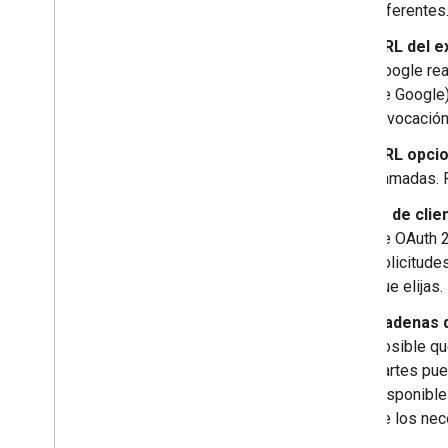
diferentes
URL del e
Google rea
de Google)
revocación
URL opcio
llamadas. 
ID de cli
de OAuth 2.
solicitude
que elijas
Cadenas 
posible qu
partes pue
disponible
de los nec