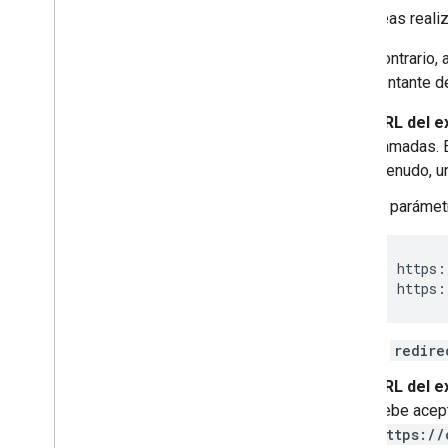
Vinculación persistente
Si planeas reali
Desvinculando
De lo contrario,
Vinculación de cuentas de
Asistente de Google
representante de
Vinculación de cuentas del
Protocolo de comercio universal
URL del e
llamadas. 
Recursos
menudo, un
Supervisión de errores
El paráme
App de demo
Verifica tu implementación de OAuth
https:
Referencia de la API
https:
Tu API de Account Linking
API de Google Account Linking
El
redire
URL del e
debe acept
https://