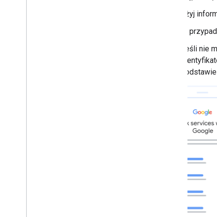
Użyj inform
W przypad
Jeśli nie 
identyfika
podstawie 