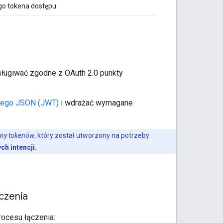
o tokena dostępu.
sługiwać zgodne z OAuth 2.0 punkty
wego JSON (JWT)
i wdrażać wymagane
ny tokenów
, który został utworzony na potrzeby
h intencji.
czenia
rocesu łączenia: