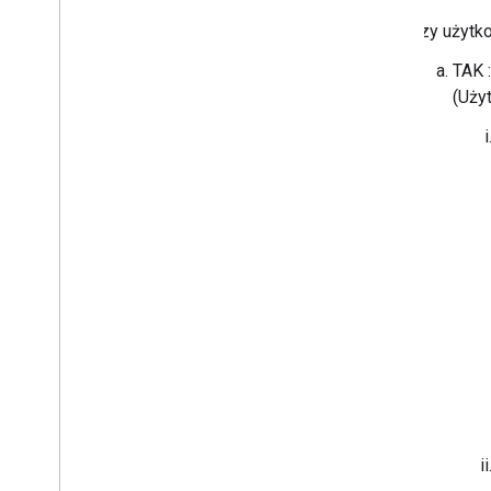
Czy użytko
TAK 
(Uży