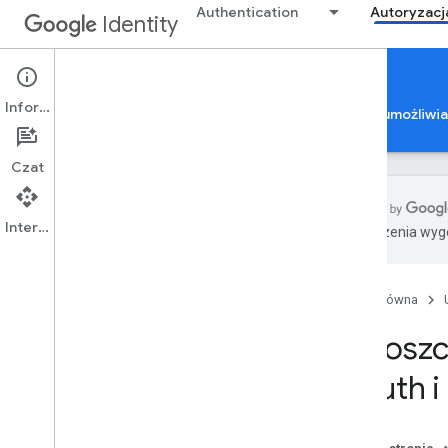
Authentication
Autoryzacj
Identity
Google Account Linking
Informacje
Autoryzacja konta Google
Weryfikacja aplikacji umożliwi
Czat
Interfejs API
Tłumaczenia wyge
Łączenie kont Google
Przegląd
Strona główna
Rejestracja
Zestaw funkcji
Uproszc
Łączenie protokołu OAuth
OAuth i
Uproszczone łączenie oparte na
protokole OAuth w przypadku
logowania się przez Google
Odwracanie aplikacji opartej na