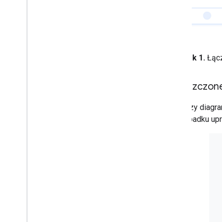
Rysunek 1.
Łącz
Uproszczone
Poniższy diagra
w przypadku up