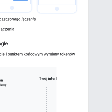
roszczonego łączenia
łączenia
ogle
oogle i punktem końcowym wymiany tokenów
Twój interfejs API
en
iany