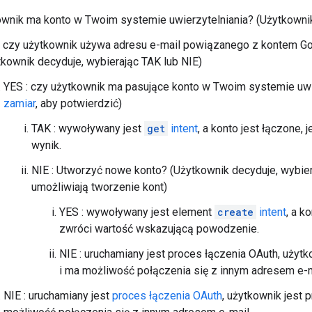
wnik ma konto w Twoim systemie uwierzytelniania? (Użytkownik
: czy użytkownik używa adresu e-mail powiązanego z kontem Goo
tkownik decyduje, wybierając TAK lub NIE)
YES : czy użytkownik ma pasujące konto w Twoim systemie uwi
zamiar
, aby potwierdzić)
TAK : wywoływany jest
get
intent
, a konto jest łączone, 
wynik.
NIE : Utworzyć nowe konto? (Użytkownik decyduje, wybiera
umożliwiają tworzenie kont)
YES : wywoływany jest element
create
intent
, a k
zwróci wartość wskazującą powodzenie.
NIE : uruchamiany jest proces łączenia OAuth, użyt
i ma możliwość połączenia się z innym adresem e-m
NIE : uruchamiany jest
proces łączenia OAuth
, użytkownik jest