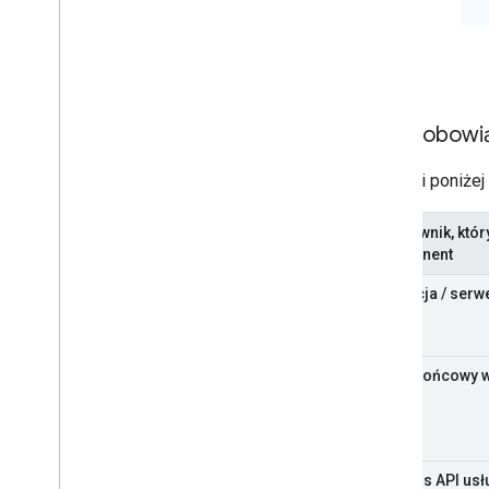
Role i obowi
W tabeli poniże
Użytkownik, któr
komponent
Aplikacja / ser
Punkt końcowy 
Interfejs API usł