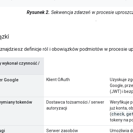
Rysunek 2.
Sekwencja zdarzeń w procesie uproszc
.
ązki
j znajdziesz definicje ról i obowiązków podmiotów w procesie 
y wykonał czynność /
Klient OAuth
Uzyskuje zg
wer Google
Google, prz
(JWT) i bez
wymiany tokenów
Dostawca tożsamości / serwer
Weryfikuje p
autoryzacji
już konta, 
check
ge
(
,
tokeny na po
ugi
Serwer zasobów
Umożliwia d