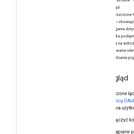
Na tej stronie
protokole OAuth
Przegląd
Trwałe łączenie
Uproszczone ł
Rozłączam
Role i obowiąz
Łączenie konta Asystenta Google
Wymagania doty
Łączenie konta Universal
Commerce Protocol
Logika podejm
Przepis na wdroż
Zasoby
Uzyskiwanie iden
Monitorowanie błędów
Sprawdzanie pop
Aplikacja demonstracyjna
Sprawdzanie poprawności
implementacji protokołu OAuth
Przegląd
Dokumentacja API
Uproszczone łąc
Interfejs API do łączenia kont
za pomocą OAu
Google Account Linking API
umożliwia użytk
Aby połączyć ko
Najpierw p