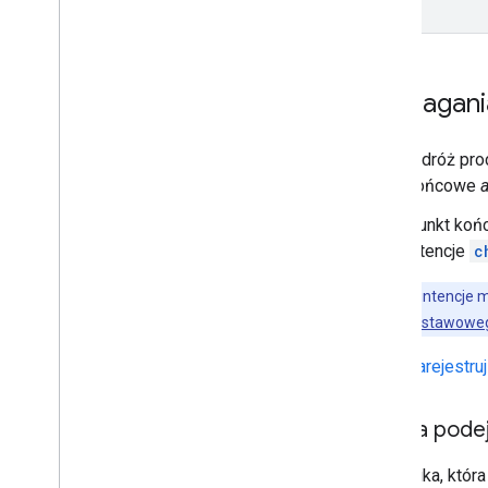
Wymagania
Wdróż pr
końcowe
a
Punkt ko
intencje
c
Uwaga:
te intencje
przepływu
podstawoweg
Zarejestruj
Logika pode
Oto logika, któ