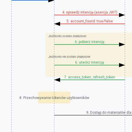
4. sprawdź intencję (asercja JWT)
5. account_found: true/false
Jeśli konto zostało znalezione:
6. pobierz intencję
Jeśli konto nie zostało znalezione:
6. utwórz intencję
7. access_token, refresh_token
8. Przechowywanie tokenów użytkowników
9. Dostęp do materiałów dl