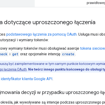
prawidłoweg
 dotyczące uproszczonego łączenia
oces
podstawowego łączenia za pomocą OAuth
. Usługa musi ob
utoryzacji
i
wymiany tokenów
.
ńcowy
wymiany tokenów
musi obsługiwać asercje
tokena siecio
heck
i
get
oraz opcjonalnie intencję
create
.
 muszą być zaimplementowane w tym samym punkcie końcowym
wymia
o łączenia OAuth
.
Nie twórz innego punktu końcowego do obsługi tyc
 identyfikator klienta Google API
.
jmowania decyzji w przypadku uproszczonego łą
ra określa, jak wywoływane są intencje podczas uproszczonego p