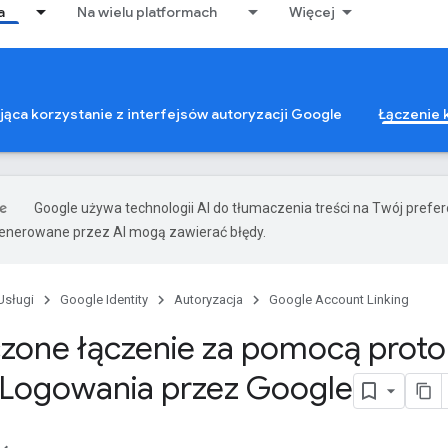
a
Na wielu platformach
Więcej
ająca korzystanie z interfejsów autoryzacji Google
Łączenie 
Google używa technologii AI do tłumaczenia treści na Twój prefe
nerowane przez AI mogą zawierać błędy.
Usługi
Google Identity
Autoryzacja
Google Account Linking
zone łączenie za pomocą proto
 Logowania przez Google