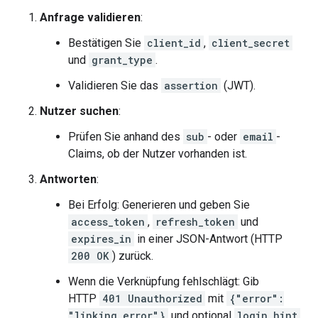
Anfrage validieren
:
Bestätigen Sie
client_id
,
client_secret
und
grant_type
.
Validieren Sie das
assertion
(JWT).
Nutzer suchen
:
Prüfen Sie anhand des
sub
- oder
email
-
Claims, ob der Nutzer vorhanden ist.
Antworten
:
Bei Erfolg: Generieren und geben Sie
access_token
,
refresh_token
und
expires_in
in einer JSON-Antwort (HTTP
200 OK
) zurück.
Wenn die Verknüpfung fehlschlägt: Gib
HTTP
401 Unauthorized
mit
{"error":
"linking_error"}
und optional
login_hint