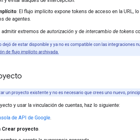
ón y evitar ataques de intercepción.
mplícito
: El flujo implícito expone tokens de acceso en la URL, 
os de agentes.
e admitir extremos de
autorización
y de
intercambio de tokens
co
ito dejó de estar disponible y ya no es compatible con las integraciones n
 de flujo implícito archivada.
royecto
zar un proyecto existente y no es necesario que crees uno nuevo, princi
yecto y usar la vinculación de cuentas, haz lo siguiente:
sola de API de Google
.
n
Crear proyecto
.