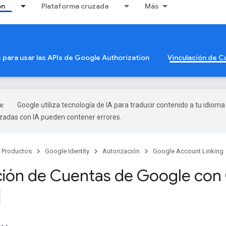
ón
Plataforma cruzada
Más
s para usar las APIs de Google Authorization
Vinculación de 
Google utiliza tecnología de IA para traducir contenido a tu idioma
izadas con IA pueden contener errores.
Productos
Google Identity
Autorización
Google Account Linking
ción de Cuentas de Google con