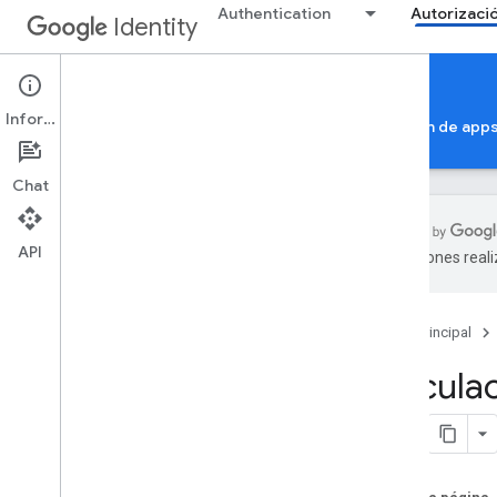
Authentication
Autorizaci
Identity
Google Account Linking
Información
Autorización de la Cuenta de Google
Verificación de app
Chat
API
traducciones real
Vinculación de Cuentas de Google
Descripción general
Página principal
Registro
Matriz de capacidades
Vincula
Vinculación de OAuth
Vinculación optimizada de Acceder
con Google basada en OAuth
Vinculación de App Flip basada en
OAuth