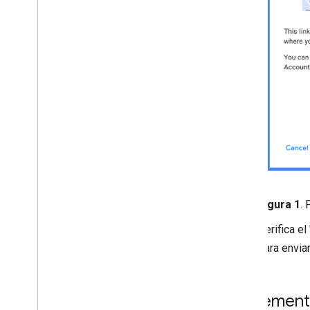
Figura 1
. 
Verifica el
para envia
Implement