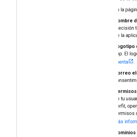
En la pági
Nombre de
precisión 
de la apli
Logotipo d
app. El lo
cuenta
.
Correo el
consentimi
Permisos 
de tu usua
perfil, op
permisos d
más infor
Dominios 