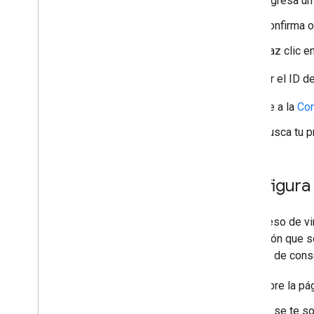
Ingresa un
Confirma o
Haz clic e
Para ver el ID de
Ve a la
Con
Busca tu p
Configura 
El proceso de vi
aplicación que s
pantalla de cons
Abre la pá
Si se te so