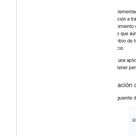
Una implementaci
disposición a tr
consentimiento d
usuarios que aún
intercambio de t
tu servicio.
Cuando una aplic
para obtener per
Vinculación 
En el siguiente 
U