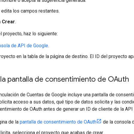
 nombre o acepta la sugerencia generada.
 edita los campos restantes.
n
Crear
.
l proyecto, haz lo siguiente:
sola de API de Google
.
royecto en la tabla de la página de destino. El ID del proyecto a
la pantalla de consentimiento de OAuth
nculación de Cuentas de Google incluye una pantalla de consentim
olicita acceso a sus datos, qué tipo de datos solicita y las cond
entimiento de OAuth antes de generar un ID de cliente de la API
gina de la
pantalla de consentimiento de OAuth
de la consola 
licita, selecciona el proyecto que acabas de crear.