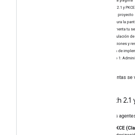
En esta página
Vinculación persistente
OAuth 2.1 y PKCE
Desvinculando
Crea el proyecto
Vinculación de cuentas de
Configura la pan
Asistente de Google
Implementa tu se
Vinculación de cuentas del
Protocolo de comercio universal
Vinculación de
Funciones y r
Recursos
Receta de imple
Supervisión de errores
Paso 1: Adminis
App de demo
Verifica tu implementación de OAuth
Las cuentas se v
Referencia de la API
Tu API de Account Linking
OAuth 2
.
1
API de Google Account Linking
Para los agentes
PKCE (Cla