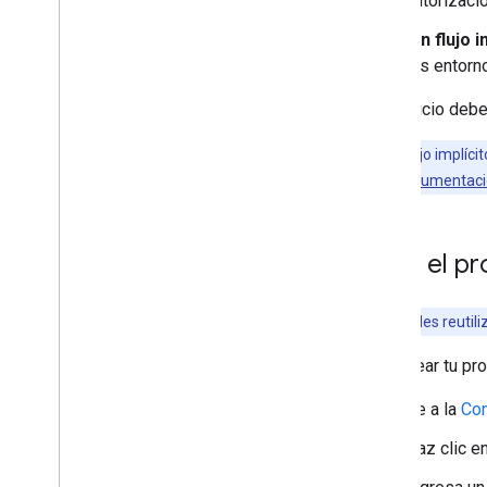
autorizaci
Sin flujo i
los entorn
Tu servicio deb
Nota:
El flujo implíc
consulta la
documentación
Crea el p
Nota:
Puedes reutili
Para crear tu pro
Ve a la
Con
Haz clic e