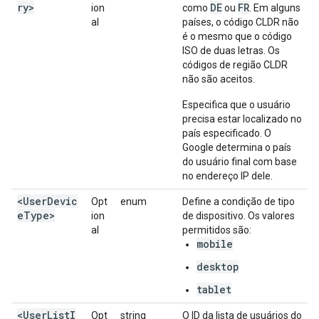
ry>
DE
FR
ion
como
ou
. Em alguns
al
países, o código CLDR não
é o mesmo que o código
ISO de duas letras. Os
códigos de região CLDR
não são aceitos.
Especifica que o usuário
precisa estar localizado no
país especificado. O
Google determina o país
do usuário final com base
no endereço IP dele.
<UserDevic
Opt
enum
Define a condição de tipo
eType>
ion
de dispositivo. Os valores
al
permitidos são:
mobile
desktop
tablet
<UserListI
Opt
string
O ID da lista de usuários do