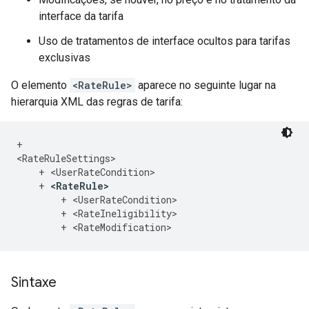
interface da tarifa
Uso de tratamentos de interface ocultos para tarifas
exclusivas
O elemento
<RateRule>
aparece no seguinte lugar na
hierarquia XML das regras de tarifa:
+ 
<RateRuleSettings>
    + 
<UserRateCondition>
    + 
<RateRule>
        + 
<UserRateCondition>
        + 
<RateIneligibility>
        + 
<RateModification>
Sintaxe