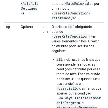
<RateRule
<RateRule>
id
atributo
ou por
Settings
um atributo
>
<UserRateCondition>
)
reference_id
.
op
op
Optional
en
O atributo
é obrigatório
um
quando
<UserRateCondition>
tem
vários elementos filhos. O valor
do atributo pode ser um dos
seguintes:
all
: inclui usuários finais que
correspondem a todas as
condições definidas por essa
regra de taxa. Esse valor
não
pode
ser usado quando uma
das condições é
<UserListId>
, a menos que
apenas outra condição
<AlwaysEligibleMember
—
shipProgram>
ou
<MembershipProgram>
—