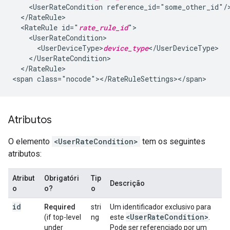
<UserRateCondition
<RateRule
id="
rate_rule_id
<UserDeviceType>
device_type
</RateRule>

<span
Atributos
O elemento
<UserRateCondition>
tem os seguintes
atributos:
Atribut
Obrigatóri
Tip
Descrição
o
o?
o
id
Required
stri
Um identificador exclusivo para
<UserRateCondition>
(if top-level
ng
este
.
under
Pode ser referenciado por um