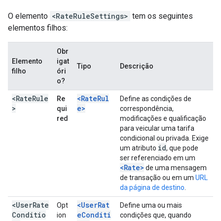
O elemento
<RateRuleSettings>
tem os seguintes
elementos filhos:
Obr
Elemento
igat
Tipo
Descrição
filho
óri
o?
<RateRule
<RateRul
Re
Define as condições de
>
e>
qui
correspondência,
red
modificações e qualificação
para veicular uma tarifa
condicional ou privada. Exige
id
um atributo
, que pode
ser referenciado em um
<Rate>
de uma mensagem
de transação ou em um
URL
da página de destino
.
<UserRate
<UserRat
Opt
Define uma ou mais
Conditio
eConditi
ion
condições que, quando