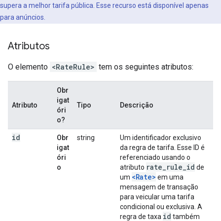
supera a melhor tarifa pública. Esse recurso está disponível apenas
para anúncios.
Atributos
O elemento
<RateRule>
tem os seguintes atributos:
Obr
igat
Atributo
Tipo
Descrição
óri
o?
id
Obr
string
Um identificador exclusivo
igat
da regra de tarifa. Esse ID é
óri
referenciado usando o
rate_rule_id
o
atributo
de
<Rate>
um
em uma
mensagem de transação
para veicular uma tarifa
condicional ou exclusiva. A
id
regra de taxa
também