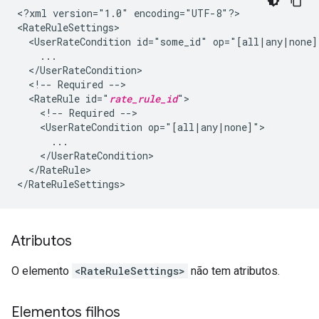
<?xml version="1.0" encoding="UTF-8"?>
<RateRuleSettings>

  <UserRateCondition id="some_id" op="[all|any|none]"
    ...

  </UserRateCondition>

  <!-- Required -->

  <RateRule id="
rate_rule_id
">

    <!-- Required -->

    <UserRateCondition op="[all|any|none]">

      ...

    </UserRateCondition>

  </RateRule>

</RateRuleSettings>
Atributos
O elemento
<RateRuleSettings>
não tem atributos.
Elementos filhos