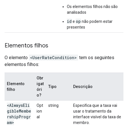
Os elementos filhos não são
analisados
id
op
e
não podem estar
presentes
Elementos filhos
O elemento
<UserRateCondition>
tem os seguintes
elementos filhos:
Obr
Elemento
igat
Tipo
Descrição
filho
óri
o?
<AlwaysEli
Opt
string
Especifica que a taxa vai
gibleMembe
ion
usar o tratamento da
rshipProgr
al
interface visível da taxa de
am>
membro.