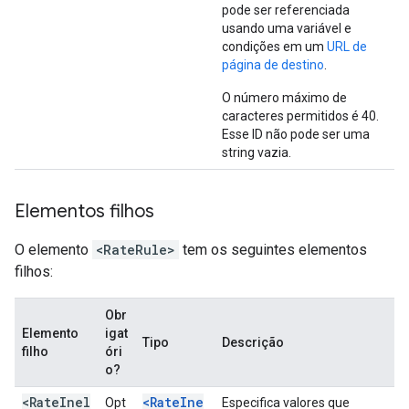
pode ser referenciada
usando uma variável e
condições em um
URL de
página de destino
.
O número máximo de
caracteres permitidos é 40.
Esse ID não pode ser uma
string vazia.
Elementos filhos
O elemento
<RateRule>
tem os seguintes elementos
filhos:
Obr
Elemento
igat
Tipo
Descrição
filho
óri
o?
<RateInel
<RateIne
Opt
Especifica valores que