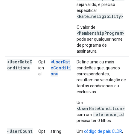
seja válido, é preciso
especificar
<RateIneligibility>
.
O valor de
<MembershipProgram>
pode ser qualquer nome
de programa de
assinatura.
<UserRateC
<UserRat
Opt
Define uma ou mais
ondition>
eConditi
ion
condições que, quando
on>
al
correspondentes,
resultam na veiculação de
tarifas condicionais ou
exclusivas.
Um
<UserRateCondition>
reference_id
com um
precisa ter 0 filhos.
<UserCount
Opt
string
Um
código de país CLDR
,