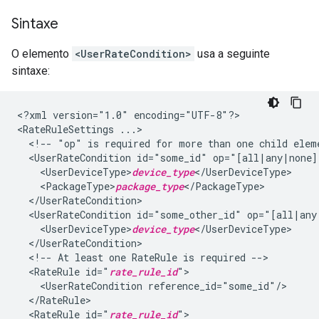
Sintaxe
O elemento
<UserRateCondition>
usa a seguinte
sintaxe:
<?xml
version="1.0"
encoding="UTF-8"?>

<RateRuleSettings
<!--
"op"
is
required
for
more
than
one
child
elem
<UserRateCondition
id="some_id"
<UserDeviceType>
device_type
<PackageType>
package_type
<UserRateCondition
id="some_other_id"
<UserDeviceType>
device_type
<!--
At
least
one
RateRule
is
required
<RateRule
id="
rate_rule_id
<UserRateCondition
<RateRule
id="
rate_rule_id