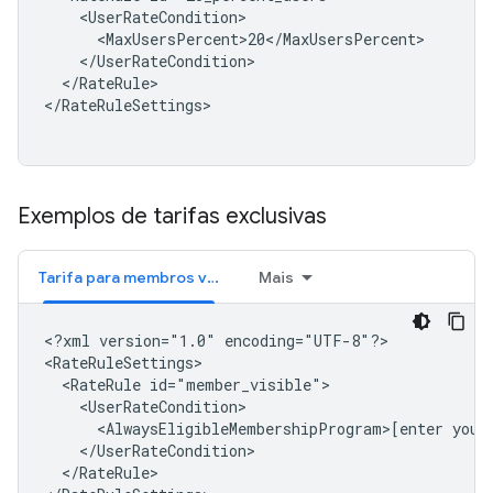
</RateRule>

</RateRuleSettings>

Exemplos de tarifas exclusivas
Tarifa para membros visível 1
Mais
<?xml
version="1.0"
encoding="UTF-8"?>

<RateRule
<AlwaysEligibleMembershipProgram>[enter
your
</RateRule>
