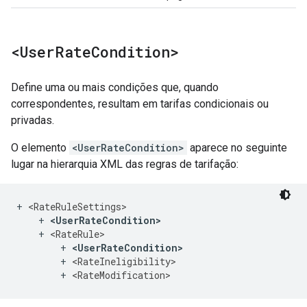
<User
Rate
Condition>
Define uma ou mais condições que, quando
correspondentes, resultam em tarifas condicionais ou
privadas.
O elemento
<UserRateCondition>
aparece no seguinte
lugar na hierarquia XML das regras de tarifação:
+ 
<RateRuleSettings>
    + 
<UserRateCondition>
    + 
<RateRule>
        + 
<UserRateCondition>
        + 
<RateIneligibility>
        + 
<RateModification>