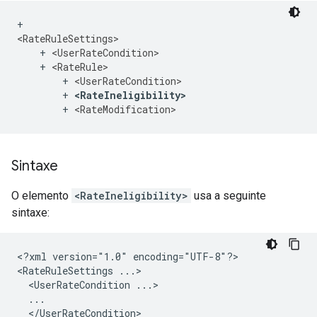
+ 
<RateRuleSettings>
    + 
<UserRateCondition>
    + 
<RateRule>
        + 
<UserRateCondition>
        + 
<RateIneligibility>
        + 
<RateModification>
Sintaxe
O elemento
<RateIneligibility>
usa a seguinte
sintaxe:
<?xml
version="1.0"
encoding="UTF-8"?>

<RateRuleSettings
<UserRateCondition