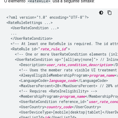
O elemento
<RateRule>
usa a seguinte sintaxe:
<?xml
version="1.0"
encoding="UTF-8"?>

<RateRuleSettings
<UserRateCondition
<!--
At
least
one
RateRule
is
required.
The
id
att
<RateRule
id="
rate_rule_id
<!--
One
or
more
UserRateCondition
elements
(inl
<UserRateCondition
op="[all|any|none]">
//
Inlin
<Description>
user_rate_condition_description
<!--
Uses
the
member
rate
visible
UI
treatment
<AlwaysEligibleMembershipProgram>
program_name
<LanguageCode>
language_code
<MaxUsersPercent>20</MaxUsersPercent>
//
20%
o
<!--
Requires
<RateIneligibility>
<MembershipProgram>
program_name
<UserRateCondition
reference_id="
user_rate_con
<UserCountry>
country_code
<UserListId>
id