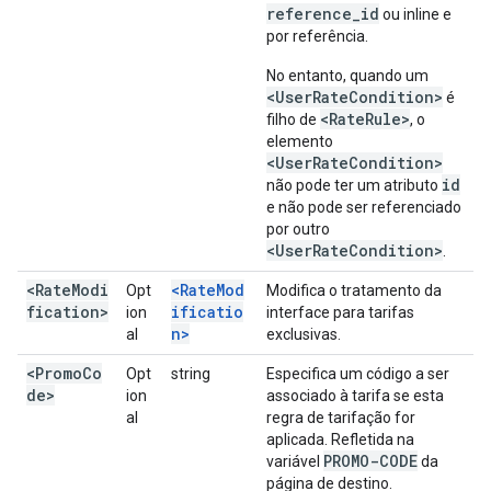
reference_id
ou inline e
por referência.
No entanto, quando um
<UserRateCondition>
é
<RateRule>
filho de
, o
elemento
<UserRateCondition>
id
não pode ter um atributo
e não pode ser referenciado
por outro
<UserRateCondition>
.
<RateModi
<RateMod
Opt
Modifica o tratamento da
fication>
ificatio
ion
interface para tarifas
n>
al
exclusivas.
<PromoCo
Opt
string
Especifica um código a ser
de>
ion
associado à tarifa se esta
al
regra de tarifação for
aplicada. Refletida na
PROMO-CODE
variável
da
página de destino.