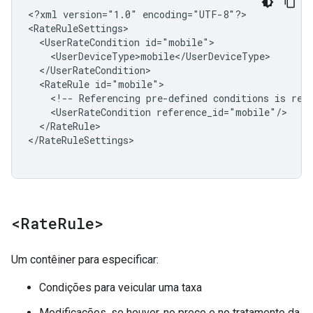
<?xml
version="1.0"
encoding="UTF-8"?>

<UserRateCondition
<RateRule
<!--
Referencing
pre-defined
conditions
is
rec
<UserRateCondition
</RateRule>

</RateRuleSettings>

<Rate
Rule>
Um contêiner para especificar:
Condições para veicular uma taxa
Modificações, se houver, no preço e no tratamento da