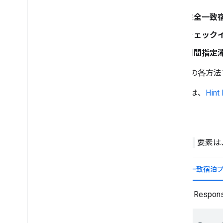
完全一致
チェック
期間指定
これらの各方法で
詳しくは、
Hin
構文
<Hint>
要素は、
完全一致宿泊
Hint R