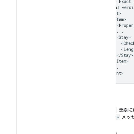
<!--
Exact
<?xml
versi
<Proper
<Chec
<Leng
...

属性
<Hint>
要素に
<Query>
メッ