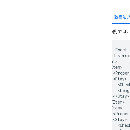
例
完全一致宿泊
次の例では、
<!--
Exact
<?xml
versi