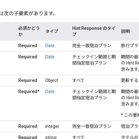
は次の子要素があります。
必須かどう
Hint Response のタイ
タイプ
説明
か
プ
Required
Date
完全一致宿泊プラン
旅行プラ
Required
Date
チェックイン範囲と期
期間の最
間指定宿泊プラン
の Hin
含みます
Required
Object
すべて
更新する
Required*
Date
チェックイン範囲と期
期間の最
間指定宿泊プラン
の Hin
含みます
* この
Required
integer
完全一致宿泊プラン
宿泊プラ
Required
string
すべて
ホテルの 