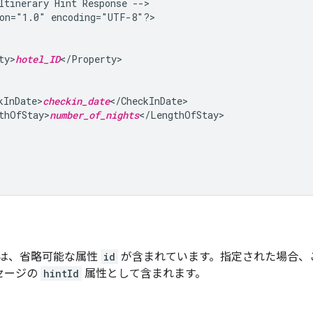
Itinerary
Hint
Response
-->

on="1.0"
encoding="UTF-8"?>

ty>
hotel_ID
kInDate>
checkin_date
thOfStay>
number_of_nights
は、省略可能な属性
id
が含まれています。指定された場合、
セージの
hintId
属性として含まれます。