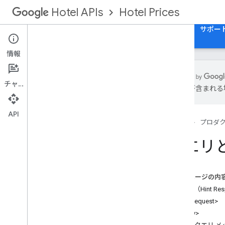
Hotel Prices
Hotel APIs
ガイド
API リファレンス
XML リファレンス
サポー
情報
チャット
は誤りが含まれる
ホテルリスト
空室状況、料金、在庫（ARI）
API
ホーム
プロダ
料金と客室在庫（トランザクション）
料金ルール
クエリと
クエリ メッセージとヒント メッセージ
日時形式
国コード
このページの内
<Hint>（Hint 
<HintRequest>
<Query>