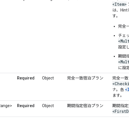
<Item>
は、Hin
す。
完全一
チェ
<Mul
設定
期間
<Mul
に設
Required
Object
完全一致宿泊プラン
完全一致プ
<Check
<
ナ。各
ます。
Range>
Required
Object
期間指定宿泊プラン
期間指定滞
<First
D