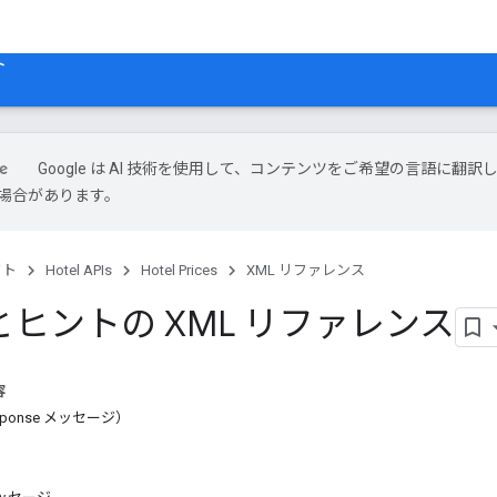
ト
Google は AI 技術を使用して、コンテンツをご希望の言語に翻訳
場合があります。
クト
Hotel APIs
Hotel Prices
XML リファレンス
ヒントの XML リファレンス
容
Response メッセージ）