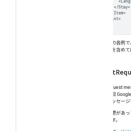
</Item>

</Hint>

これらの各例で、G
データを含めて
<Hint
Req
Hint reque
て、前回 Goo
含むメッセージ
料金変更があった
得します。