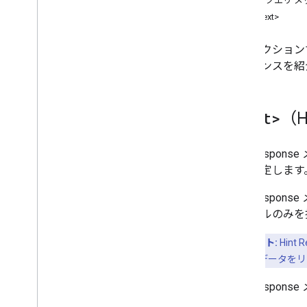
料金クエリ メ
<Context>
このセクションでは
ファレンスを紹
<Hint>
（H
Hint Respo
せを指定します。
Hint Resp
たホテルのみを
キーポイント:
Hint
施設に関するデータをリ
Hint Res
ます。