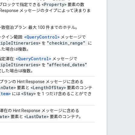
<Property>
ブロックで指定できる
要素の数
t Response メッセージのタイプによって決まりま
致宿泊プラン: 最大 100 件までのホテル。
<QueryControl>
ックイン範囲:
メッセージで
tipleItineraries>
"checkin_range"
を
に
した場合は複数。
<QueryControl>
指定滞在:
メッセージで
tipleItineraries>
"affected_dates"
を
定した場合は複数。
ランの Hint Response メッセージに含める
in
Date>
<Length
Of
Stay>
要素と
要素のコンテ
Item>
<Stay>
には
を 1 つだけ含めることができ
在の Hint Response メッセージに含める
ate>
<Last
Date>
要素と
要素のコンテナ。