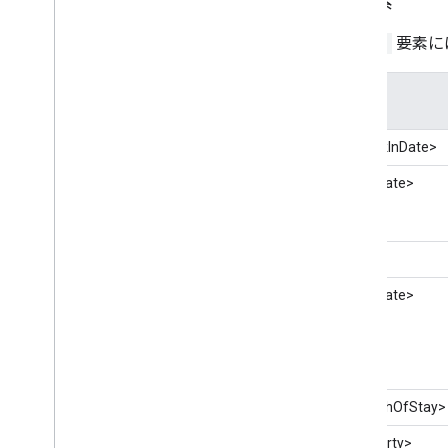
子要素
<Hint>
要素に
子要素
<CheckInDate>
<FirstDate>
<Item>
<LastDate>
<LengthOfStay>
<Property>