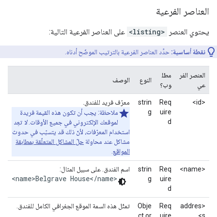
العناصر الفرعية
يحتوي العنصر
<listing>
على العناصر الفرعية التالية:
نقطة أساسية:
حدِّد العناصر الفرعية بالترتيب الموضّح أدناه.
العنصر الفر
مطل
النوع
الوصف
عي
وب؟
<id>
Req
strin
معرّف فريد للفندق.
g
uire
ملاحظة: يجب أن تكون هذه القيمة فريدة
d
لموقعك الإلكتروني في جميع الأوقات.
لا
تعِد
استخدام المعرّفات، لأنّ ذلك قد يتسبّب في حدوث
مشاكل عند محاولة
حلّ المشاكل المتعلّقة بمطابقة
المواقع
.
<name>
Req
strin
اسم الفندق. على سبيل المثال:
<name>Belgrave House</name>
g
uire
d
<addres
Req
Obje
تمثّل هذه السمة الموقع الجغرافي الكامل للفندق.
ct or
uire
s>