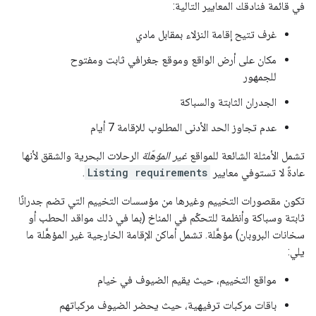
في قائمة فنادقك المعايير التالية:
غرف تتيح إقامة النزلاء بمقابل مادي
مكان على أرض الواقع وموقع جغرافي ثابت ومفتوح
للجمهور
الجدران الثابتة والسباكة
عدم تجاوز الحد الأدنى المطلوب للإقامة 7 أيام
تشمل الأمثلة الشائعة للمواقع
غير المؤهّلة
الرحلات البحرية والشقق لأنها
عادةً لا تستوفي معايير
Listing requirements
.
تكون مقصورات التخييم وغيرها من مؤسسات التخييم التي تضم جدرانًا
ثابتة وسباكة وأنظمة للتحكّم في المناخ (بما في ذلك مواقد الحطب أو
سخانات البروبان) مؤهَّلة. تشمل أماكن الإقامة الخارجية غير المؤهَّلة ما
يلي:
مواقع التخييم، حيث يقيم الضيوف في خيام
باقات مركبات ترفيهية، حيث يحضر الضيوف مركباتهم