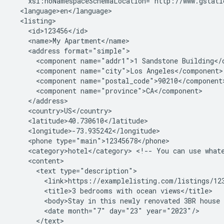
<name>My
<address
<component
name="addr1">1
Sandstone
<component
name="city">Los
<component
<component
<phone
<category>hotel</category>
<!--
You
can
use
what
<text
<title>3
bedrooms
with
ocean
<body>Stay
in
this
newly
renovated
3BR
house
<date
month="7"
day="23"