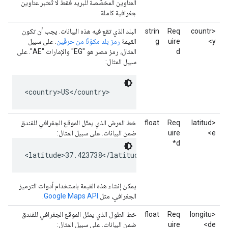
العناوين المخصّصة للبريد فقط لا تُعتبر عناوين
جغرافية كاملة.
<countr
Req
strin
البلد الذي تقع فيه هذه البيانات. يجب أن تكون
y>
uire
g
القيمة
رمز بلد مكوّنًا من حرفَين
. على سبيل
d
المثال، رمز مصر هو "EG" والإمارات "AE". على
سبيل المثال:
<country>US</country>
<latitud
Req
float
خط العرض الذي يمثّل الموقع الجغرافي للفندق
e>
uire
ضمن البيانات. على سبيل المثال:
d*
<latitude>37.423738</latitude>
يمكن إنشاء هذه القيمة باستخدام أدوات الترميز
الجغرافي، مثل
Google Maps API
.
<longitu
Req
float
خط الطول الذي يمثّل الموقع الجغرافي للفندق
de>
uire
ضمن البيانات. على سبيل المثال: