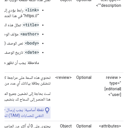
"description">
<link>
: رابط يؤدي إلى الوصف أد
"https://‎" في هذا العنصر (اختياري).
<title>
: تمثّل هذه السم
<author>
: مؤلف الوصف 
<body>
: نص الوصف (
مط
<date>
: تاريخ الوصف (ا
ملاحظة
: يجب أن تظهر هذه ا
<review
Optional
<review>
تحتوي هذه السمة على مراجعة كتبها
"
type=
تتضمّن بطاقة بياناتك أي عدد من المر
[editorial|
لست بحاجة إلى تضمين جميع المراج
user]">
هذا العنصر إلى السماح لك بتضمين م
نقطة أساسية:
التقني للحسابات (TAM) للحصول على مزيد من المعلومات.
<attributes>
Optional
Object
يحتوي على 0 أو أكثر من العناصر الفرعية