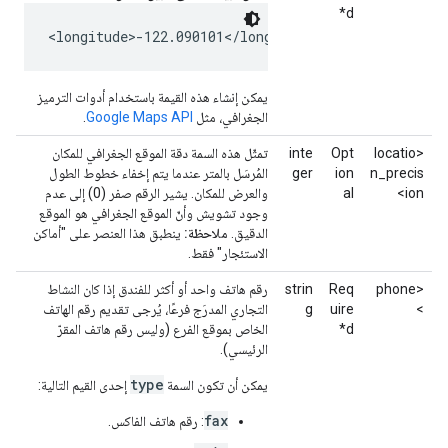
d*
<longitude>-122.090101</longitude>
يمكن إنشاء هذه القيمة باستخدام أدوات الترميز
الجغرافي، مثل
Google Maps API
.
<locatio
Opt
inte
تمثّل هذه السمة دقة الموقع الجغرافي للمكان
n_precis
ion
ger
المُرسَل بالمتر عندما يتم إخفاء خطوط الطول
ion>
al
والعرض للمكان. يشير الرقم صفر (0) إلى عدم
وجود تشويش وأنّ الموقع الجغرافي هو الموقع
الدقيق.
ملاحظة:
ينطبق هذا العنصر على "أماكن
الاستئجار" فقط.
<phone
Req
strin
رقم هاتف واحد أو أكثر للفندق إذا كان النشاط
>
uire
g
التجاري المدرَج فرعًا، يُرجى تقديم رقم الهاتف
d*
الخاص بموقع الفرع (وليس رقم هاتف المقرّ
الرئيسي).
type
يمكن أن تكون السمة
إحدى القيم التالية:
fax
: رقم هاتف الفاكس.