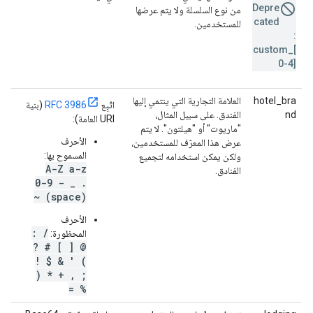
Depre
من نوع السلسلة ولا يتم عرضها
cated
للمستخدمين.
:
custom_[
0-4]
hotel_bra
العلامة التجارية التي ينتمي إليها
اتّبِع
RFC 3986
(بنية
nd
الفندق. على سبيل المثال،
URI العامة):
"ماريوت" أو "هيلتون". لا يتم
الأحرف
عرض هذا المعرّف للمستخدمين،
المسموح بها:
ولكن يمكن استخدامه لتجميع
A-Z a-z
الفنادق.
0-9 - _ .
~ (space)
الأحرف
: /
المحظورة:
? # [ ] @
! $ & ' (
) * + , ;
= %