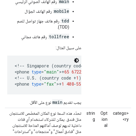
main
: رقم الهاتف الصوتي الرئيسي
mobile
: رقم الهاتف الجوّال
tdd
: رقم هاتف جهاز تواصل للصم
(TDD).
tollfree
: رقم هاتف مجاني
على سبيل المثال:
<
!
--
Singapore
(
country
code
+
65
)
--
>
<
phone
type
=
"main"
>
+
65
6722
-
2323
<
/
phone
>

<
!
--
U
.
S
.
(
country
code
+
1
)
--
>
<
phone
type
=
"fax"
>
+
1
408
-
555
-
1111
<
/
phone
>
main
يجب تقديم
نوع على الأقل.
<catego
Opt
strin
تحدّد هذه السمة نوع المكان المخصّص للاستئجار،
ry>
ion
g
مثل فندق. يمكن للشركاء استخدام أي فئات
al
داخلية لديهم لوصف أماكنهم المتاحة للاستئجار،
مثل "فنادق أعمال" و"منتجعات" و"استراحات"