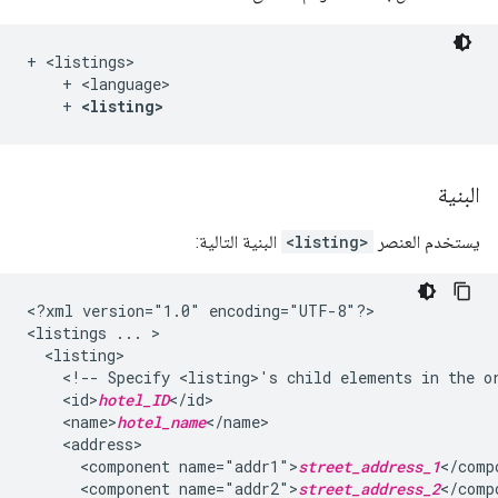
+ <listings>

    + <language>

    + 
<listing>
البنية
يستخدم العنصر
<listing>
البنية التالية:
<?xml
version="1.0"
encoding="UTF-8"?>

<listings
...
<!--
Specify
<listing>'s
child
elements
in
the
o
<id>
hotel_ID
<name>
hotel_name
<component
name="addr1">
street_address_1
<component
name="addr2">
street_address_2