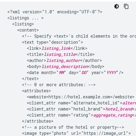
<?xml
version="1.0"
encoding="UTF-8"?>

<listings
...
<!--
Specify
<text>'s
child
elements
in
the
or
<text
<link>
listing_link
<title>
listing_title
<author>
listing_author
<body>
listing_description
<date
month="
MM
"
day="
DD
"
year="
YYYY
<!--
0
or
more
attributes:
<client_attr
name="alternate_hotel_id">
alter
<client_attr
name="hotel_brand">
hotel_brand
<client_attr
name="rating">
aggregate_rating
<!--
a
picture
of
the
hotel
or
<image
type="photo"