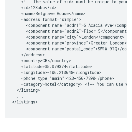
<!--
The
value
of
<id>
must
be
unique
to
your
<name>Belgrave
<address
<component
name="addr1">6
Acacia
<component
name="addr2">Floor
<component
<component
name="province">Greater
<component
name="postal_code">SW1W
<phone
<category>hotel</category>
<!--
You
can
use
wh
...

</listings>
