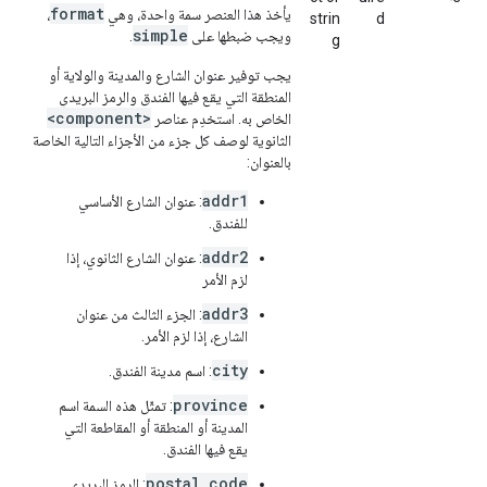
format
يأخذ هذا العنصر سمة واحدة، وهي
،
strin
d
simple
ويجب ضبطها على
.
g
يجب توفير عنوان الشارع والمدينة والولاية أو
المنطقة التي يقع فيها الفندق والرمز البريدي
<component>
الخاص به. استخدِم عناصر
الثانوية لوصف كل جزء من الأجزاء التالية الخاصة
بالعنوان:
addr1
: عنوان الشارع الأساسي
للفندق.
addr2
: عنوان الشارع الثانوي، إذا
لزم الأمر
addr3
: الجزء الثالث من عنوان
الشارع، إذا لزم الأمر.
city
: اسم مدينة الفندق.
province
: تمثّل هذه السمة اسم
المدينة أو المنطقة أو المقاطعة التي
يقع فيها الفندق.
postal_code
: الرمز البريدي