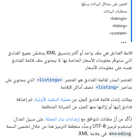
العثور على مشاكل البيانات وحلّها
متطلبات البيانات
<listings>
<listing>
<content>
قائمة الفنادق
هي ملف واحد أو أكثر بتنسيق XML يتضمّن جميع الفنادق
التي ستوفّر معلومات الأسعار الخاصة بها. لا يحتوي ملف قائمة الفنادق
نفسه على معلومات الأسعار.
العنصر الجذر لقائمة الفنادق هو العنصر
<listings>
الذي يحتوي على
عناصر
<listing>
تصف أماكن الإقامة.
يمكنك إنشاء قائمة فنادق كجزء من
عملية التنفيذ الأولية
، ثم إضافة
فنادق إليها أو إزالتها منها كجزء من الصيانة المنتظمة.
تأكَّد من أنّ ملفاتك تتوافق مع
إرشادات بناء الجملة
. على سبيل المثال،
استخدِم ترميز UTF-8 وحدِّد مخطط الترميز هذا من خلال تضمين السمة
encoding
في علامة XML.