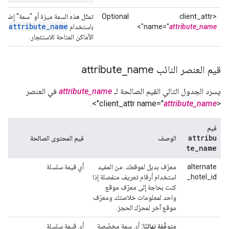
<client_attr
Optional
تمثّل هذه السمة ميزة أو "سمة" إضافية
e
attribute_name
attribute_name
name="
">
باستخدام
أو
الأماكن المتاحة للاستئجار.
قيم العنصر النائب attribute
name
_
يسرد الجدول التالي القيم الصالحة لـ
attribute_name
في العنصر
">.
attribute_name
<client_attr name="
قيم
attribu
الوصف
قيم المحتوى الصالحة
te
_
name
alternate
معرّف بديل لموقعك. من المفيد
أي قيمة سلسلة
_hotel_id
استخدام أرقام تعريف منفصلة إذا
كنت بحاجة إلى معرّف موقع
واحد لمعلومات خلاصتك ومعرّف
موقع آخر لمحرّك الحجز.
متوقّفة نهائيًا:
أي سمة مخصّصة
أي قيمة سلسلة