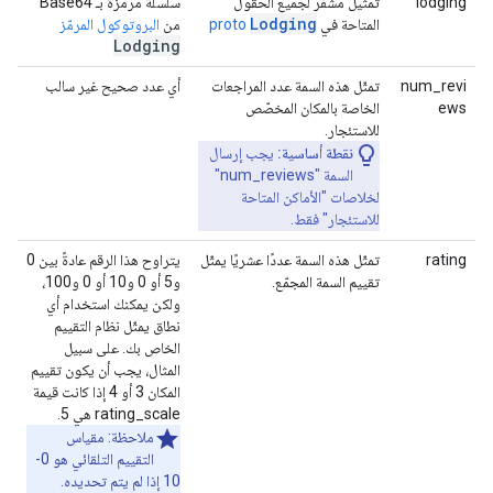
lodging
تمثيل مشفّر لجميع الحقول
سلسلة مرمّزة بـ Base64
Lodging
المتاحة في
proto
من
البروتوكول المرمّز
Lodging
num_revi
تمثّل هذه السمة عدد المراجعات
أي عدد صحيح غير سالب
ews
الخاصة بالمكان المخصّص
للاستئجار.
نقطة أساسية:
يجب إرسال
السمة "num_reviews"
لخلاصات "الأماكن المتاحة
للاستئجار" فقط.
rating
تمثّل هذه السمة عددًا عشريًا يمثّل
يتراوح هذا الرقم عادةً بين 0
تقييم السمة المجمّع.
و5 أو 0 و10 أو 0 و100،
ولكن يمكنك استخدام أي
نطاق يمثّل نظام التقييم
الخاص بك. على سبيل
المثال، يجب أن يكون تقييم
المكان 3 أو 4 إذا كانت قيمة
rating_scale هي 5.
ملاحظة: مقياس
التقييم التلقائي هو 0-
10 إذا لم يتم تحديده.