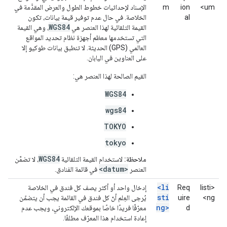
um>
ion
m
الإسناد لإحداثيات خطوط الطول والعرض المقدَّمة في
al
الخلاصة. في حال عدم توفير قيمة بيانات، تكون
WGS84
القيمة التلقائية لهذا العنصر هي
، وهي القيمة
التي تستخدمها معظم أجهزة نظام تحديد المواقع
العالمي (GPS) الحديثة. لا تنطبق بيانات طوكيو إلا
على العناوين في اليابان.
القيم الصالحة لهذا العنصر هي:
WGS84
wgs84
TOKYO
tokyo
WGS84
ملاحظة:
لاستخدام القيمة التلقائية
، لا تضمِّن
<datum>
العنصر
في قائمة الفنادق.
<li
<listi
Req
إدخال واحد أو أكثر يصف كل فندق في الخلاصة
sti
ng>
uire
يُرجى العِلم أنّ كل فندق في القائمة يجب أن يتضمّن
ng>
d
معرّفًا فريدًا خاصًا بموقعك الإلكتروني، ويجب عدم
إعادة استخدام هذا المعرّف مطلقًا.