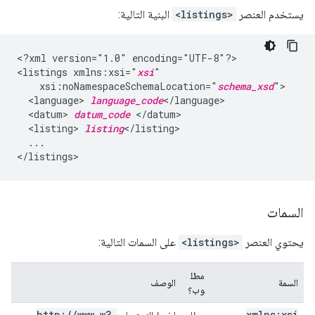
يستخدم العنصر
<listings>
البنية التالية:
<?xml
version="1.0"
encoding="UTF-8"?>

<listings
xmlns:xsi="
xsi
xsi:noNamespaceSchemaLocation="
schema_xsd
<language>
language_code
<datum>
datum_code
<listing>
listing
...

السمات
يحتوي العنصر
<listings>
على السمات التالية:
مطل
السمة
الوصف
وب؟
http:
/
/
www
.
w3
.
xmlns:xsi