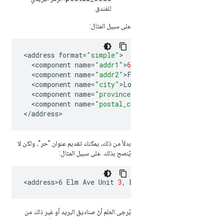
للفندق.
على سبيل المثال:
<
address
format
=
"simple"
<
component
name
=
"addr1"
>
6
Acacia
Ave
<
/
component
<
component
name
=
"addr2"
>
Floor
5
<
/
component
<
component
name
=
"city"
>
London
<
/
component
<
component
name
=
"province"
>
Greater
London
<
/
comp
<
component
name
=
"postal_code"
>
SW1W
9
TQ
<
/
compone
<
/
address
>
بدلاً من ذلك، يمكنك تقديم عنوان "حر"، ولكن لا
يُنصح بذلك. على سبيل المثال:
<
address>6
Elm
Ave
Unit
3
,
Boston
,
MA
,
02472
<
/
add
يُرجى العلم أنّ صناديق البريد أو غير ذلك من