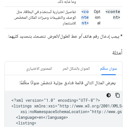
وما شابه ذلك.
<co
<conte
Opt
تفاصيل اختيارية تُستخدَم في البطاقة، مثل
nte
nt>
ion
الوصف والتقييمات وميزات المكان المخصّص
nt>
al
للاستئجار
* يجب إدخال رقم هاتف
أو
خط الطول/العرض. ننصحك بتحديد كليهما.
أمثلة
عنوان منظَّم
العنوان بالشكل الحر
المحتوى الاختياري
يعرض المثال التالي قائمة فنادق جزئية تتضمّن عنوانًا منظَّمًا:
<?xml
version="1.0"
encoding="UTF-8"?>

<listings