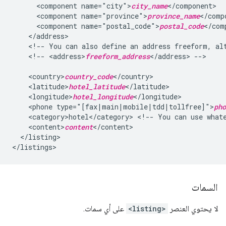
<component
name="city">
city_name
<component
name="province">
province_name
<component
name="postal_code">
postal_code
<!--
You
can
also
define
an
address
freeform,
al
<!--
<address>
freeform_address
</address>
-->

<country>
country_code
<latitude>
hotel_latitude
<longitude>
hotel_longitude
<phone
type="[fax|main|mobile|tdd|tollfree]">
pho
<category>hotel</category>
<!--
You
can
use
what
<content>
content
</listing>

السمات
لا يحتوي العنصر
<listing>
على أي سمات.