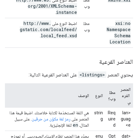
مطل
اضبط النوع على
org
/
2001
/
XMLSchema-
وب
instance
.
http:
/
/
www
.
xsi:no
مطل
اضبط النوع على
gstatic
.
com
/
localfeed
/
Namespace
وب
local
_
feed
.
xsd
Schema
.
Location
العناصر الفرعية
يحتوي العنصر
<listings>
على العناصر الفرعية التالية:
العنصر
مطل
الفرع
النوع
الوصف
وب؟
ي
<lan
Req
strin
هي اللغة المستخدَمة لكتابة خلاصتك. اضبط قيمة هذا
guag
uire
g
العنصر على
رمز لغة مكوّن من حرفَين
. على سبيل
en
e>
d
المثال،
للغة الإنجليزية.
<dat
Opt
enu
يحدّد هذا العنصر
نظام الإسناد الجيوديسي
أو نموذج