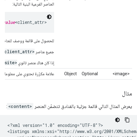
العناصر الفرعية البنية التالية:
e_value
<client_attr>
للحصول على قائمة ووصف للعناصر ال
<client_attr>
جميع عناصر
اخ
ebsite>
إذا كان هناك عنصر ثانوي
<image>
Optional
Object
علامة مكرّرة تحتوي على معلومات 
مثال
يعرض المثال التالي قائمة جزئية بالفنادق تتضمّن العنصر
<content>
:
<?xml
version="1.0"
encoding="UTF-8"?>

<listings