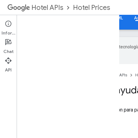
Hotel Prices
Hotel APIs
Guías
Referencia de la API
Referencia de XML
A
Información
Google utiliza tecnologí
Chat
con IA pueden contener errores.
API
Página principal
Productos
Hotel APIs
H
Dónde obtener ayud
Si deseas obtener más información para par
Centros de ayuda