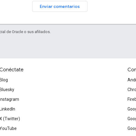
Enviar comentarios
al de Oracle o sus afiliados.
Conéctate
Com
Blog
And
Bluesky
Chr
Instagram
Fire
LinkedIn
Goog
X (Twitter)
Goog
YouTube
Goog