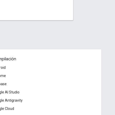
pilación
roid
ome
base
le AI Studio
le Antigravity
le Cloud