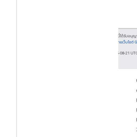
เนื้อหาของหน้าเว็บนี้ได้รับอนุ
รายละเอียดที่
นโยบายเว็บไซต์
อัปเดตล่าสุด 2025-08-21 UT
เข้าร่วม
Google Developer Program
Google Developer Groups
Google Developer Experts
Accelerators
Google Cloud & NVIDIA