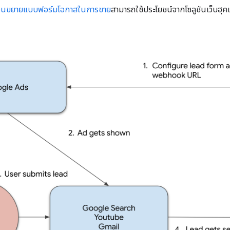
่วนขยายแบบฟอร์มโอกาสในการขาย
สามารถใช้ประโยชน์จากโซลูชันเว็บฮุค