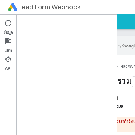
Lead Form Webhook
คำแนะนำ
ตัวอย่าง
การสนับสนุน
ข้อมูล
แชท
ภาพรวม
หน้าแรก
ผลิตภัณฑ
การใช้งาน
API
การทดสอบ
ภาพรวม
รายการแนะนำ
ในหน้านี้
แหล่งข้อมูล
ข้อควรระวัง:
เรากำลังเ
สนับสนุน