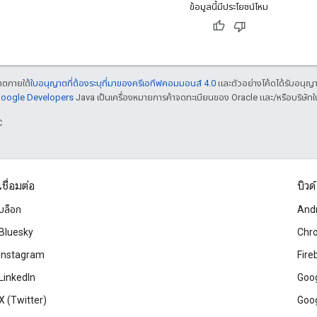
ข้อมูลนี้มีประโยชน์ไหม
ญาตภายใต้
ใบอนุญาตที่ต้องระบุที่มาของครีเอทีฟคอมมอนส์ 4.0
และตัวอย่างโค้ดได้รับอนุญ
 Google Developers
Java เป็นเครื่องหมายการค้าจดทะเบียนของ Oracle และ/หรือบริษัทใ
C
เชื่อมต่อ
บิวด์
บล็อก
And
Bluesky
Chr
Instagram
Fire
LinkedIn
Goog
X (Twitter)
Goog