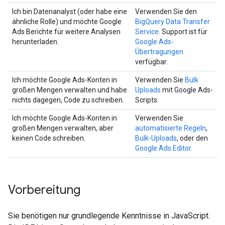
Ich bin Datenanalyst (oder habe eine
Verwenden Sie den
ähnliche Rolle) und möchte Google
BigQuery Data Transfer
Ads Berichte für weitere Analysen
Service
. Support ist für
herunterladen.
Google Ads-
Übertragungen
verfügbar.
Ich möchte Google Ads-Konten in
Verwenden Sie
Bulk
großen Mengen verwalten und habe
Uploads
mit Google Ads-
nichts dagegen, Code zu schreiben.
Scripts.
Ich möchte Google Ads-Konten in
Verwenden Sie
großen Mengen verwalten, aber
automatisierte Regeln
,
keinen Code schreiben.
Bulk-Uploads
, oder den
Google Ads Editor
.
Vorbereitung
Sie benötigen nur grundlegende Kenntnisse in JavaScript.