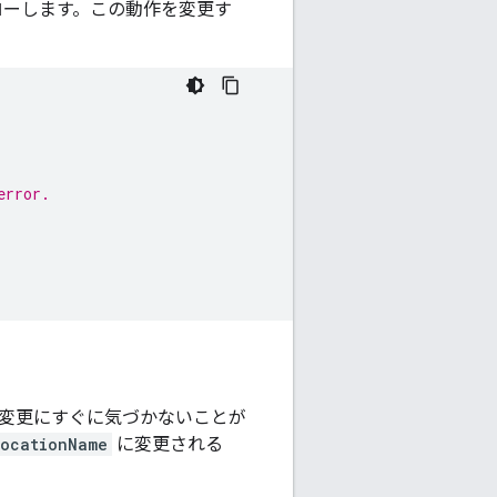
ーします。この動作を変更す
error.
る変更にすぐに気づかないことが
locationName
に変更される