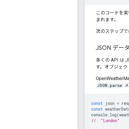
このコードを実行
まれます。
次のステップで
JSON デー
多くの API は
す。オブジェク
OpenWeath
JSON.parse
メ
const
json
=
res
const
weatherDat
console
.
log
(
weat
//  "London"