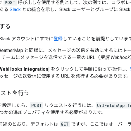
で
POST
呼び出しを使用する例として、次の例では、コラボレー
である
Slack
との統合を示し、Slack ユーザーとグループに Sla
定する
lack アカウントにすでに
登録
していることを前提としていま
nWeatherMap と同様に、メッセージの送信を有効にするに
には、チームにメッセージを送信できる一意の URL（
受信 Webhook
WebHooks Integration
] をクリックして手順に沿って操作し、
ッセージの送受信に使用する URL を発行する必要があります。
クエストを行う
k を設定したら、
POST
リクエストを行うには、
UrlFetchApp.f
つかの追加プロパティを使用する必要があります。
: 前述のとおり、デフォルトは
GET
ですが、ここではオーバー