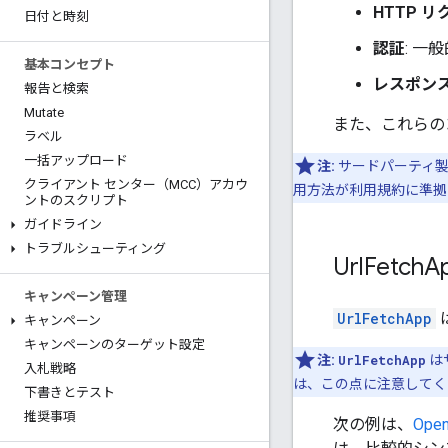
HTTP 
日付と時刻
認証
: 
基本コンセプト
レスポン
報告と検索
Mutate
また、これらのコ
ラベル
一括アップロード
注:
サードパーティ製
クライアント センター（MCC）アカウ
用方法が利用規約に準拠
ントのスクリプト
ガイドライン
トラブルシューティング
Url
Fetch
A
キャンペーン管理
UrlFetchApp
キャンペーン
キャンペーンのターゲット設定
注:
UrlFetchApp
は
入札戦略
は、この点に注意してく
下書きとテスト
推奨事項
次の例は、
Ope