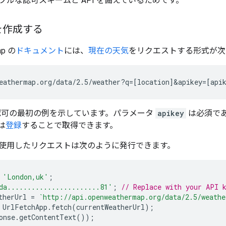
プルな認可スキームと API を備えているためです。
を作成する
ap の
ドキュメント
には、
現在の天気
をリクエストする形式が次
は、認可の最初の例を示しています。パラメータ
apikey
は必須で
は
登録
することで取得できます。
使用したリクエストは次のように発行できます。
'London,uk'
;
da.......................81'
;
// Replace with your API 
therUrl
=
`http://api.openweathermap.org/data/2.5/weathe
UrlFetchApp
.
fetch
(
currentWeatherUrl
);
onse
.
getContentText
());