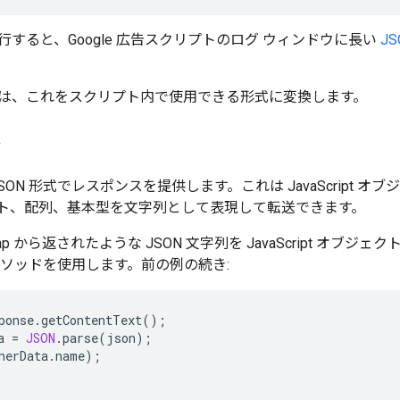
すると、Google 広告スクリプトのログ ウィンドウに長い
JS
は、これをスクリプト内で使用できる形式に変換します。
タ
 JSON 形式でレスポンスを提供します。これは JavaScript
ト、配列、基本型を文字列として表現して転送できます。
erMap から返されたような JSON 文字列を JavaScript オ
ソッドを使用します。前の例の続き:
ponse
.
getContentText
();
a
=
JSON
.
parse
(
json
);
herData
.
name
);