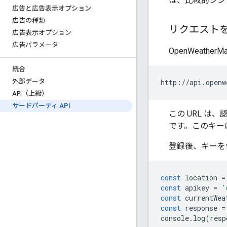
は、比較的シン
広告と広告表示オプション
広告の種類
リクエスト
広告表示オプション
広告パラメータ
OpenWeatherM
統合
外部データ
API（上級）
サードパーティ API
この URL 
です。このキー
登録後、キーを
const
location
=
const
apikey
=
'
const
currentWea
const
response
=
console
.
log
(
resp