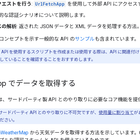
リクエストを行う
:
UrlFetchApp
を使用して外部 API にアクセ
一般的な認証シナリオについて説明します。
スの解析
: 返された JSON データと XML データを処理する方法
ンセプトを示す一般的な API の
サンプル
も含まれています。
 API を使用するスクリプトを作成または使用する際は、API に関連
していることを確認することをおすすめします。
pp でデータを取得する
は、サードパーティ製 API とのやり取りに必要なコア機能を提
サードパーティ API とのやり取りに不可欠ですが、
使用量に割り当て
が
ださい。
nWeatherMap
から天気データを取得する方法を示しています。Open