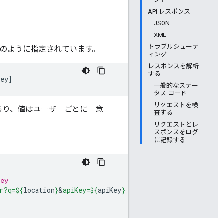
API レスポンス
JSON
XML
トラブルシューテ
のように指定されています。
ィング
レスポンスを解析
する
一般的なステー
タス コード
リクエストを検
あり、値はユーザーごとに一意
査する
リクエストとレ
スポンスをログ
に記録する
key
r?q=
${
location
}
&
apiKey=
${
apiKey
}
`
;