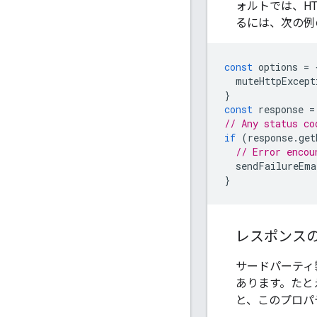
ォルトでは、H
るには、次の例
const
options
=
muteHttpExcept
}
const
response
=
// Any status co
if
(
response
.
get
// Error encou
sendFailureEma
}
レスポンス
サードパーティ
あります。たとえば
と、このプロパ