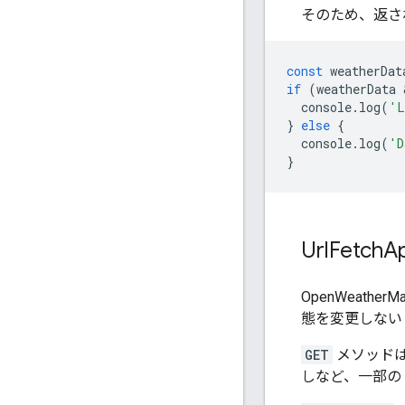
そのため、返さ
const
weatherDat
if
(
weatherData
 
console
.
log
(
'L
}
else
{
console
.
log
(
'D
}
Url
Fetch
A
OpenWeathe
態を変更しない 
GET
メソッド
しなど、一部の 