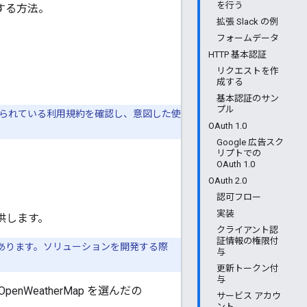
を行う
スする方法。
拡張 Slack の例
フォームデータ
HTTP 基本認証
。
リクエストを作
成する
基本認証のサン
プル
付けられている利用規約を確認し、意図した使
OAuth 1.0
Google 広告スク
リプトでの
OAuth 1.0
OAuth 2.0
認可フロー
実装
供します。
クライアント認
証情報の権限付
あります。ソリューションを開発する際
与
更新トークン付
与
WeatherMap を選んだの
サービス アカウ
ント