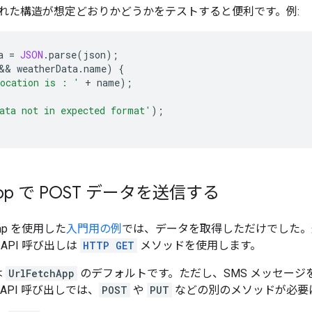
れた構造が想定どおりかどうかをテストすると便利です。例:
a
=
JSON
.
parse
(
json
);
&& 
weatherData
.
name
)
{
ocation is : '
+
name
);
ata not in expected format'
);
pp で POST データを送信する
rMap を使用した
入門用の例
では、データを取得しただけでした。
API 呼び出しは
HTTP GET
メソッドを使用します。
は
UrlFetchApp
のデフォルトです。ただし、SMS メッセー
API 呼び出しでは、
POST
や
PUT
などの別のメソッドが必要