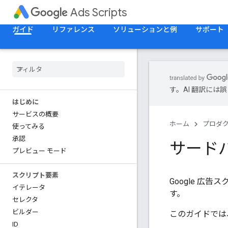
Ads Scripts
ガイド
リファレンス
ソリューションと例
サポート
す。AI 翻訳に
はじめに
サービスの概要
ホーム
プロダ
使ってみる
承認
サードパ
プレビュー モード
スクリプト要素
Google 広
イテレータ
す。
セレクタ
ビルダー
このガイドでは
ID