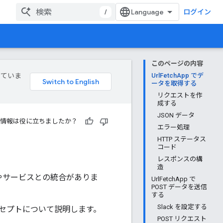
/
ログイン
このページの内容
していま
UrlFetchApp でデ
ータを取得する
リクエストを作
成する
JSON データ
情報は役に立ちましたか？
エラー処理
HTTP ステータス
コード
レスポンスの構
造
ータやサービスとの統合がありま
UrlFetchApp で
POST データを送信
する
Slack を設定する
セプトについて説明します。
POST リクエスト