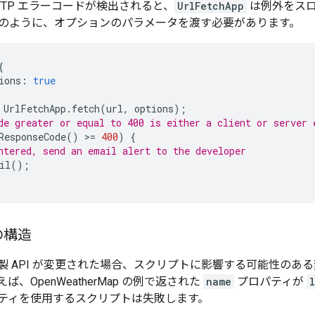
TTP エラーコードが検出されると、
UrlFetchApp
は例外をスロ
のように、オプションのパラメータを渡す必要があります。
{
ions
:
true
UrlFetchApp
.
fetch
(
url
,
options
);
de greater or equal to 400 is either a client or server 
ResponseCode
()
>
=
400
)
{
ntered, send an email alert to the developer
il
();
の構造
製 API が変更された場合、スクリプトに影響する可能性のあ
、OpenWeatherMap の例で返された
name
プロパティが
ティを使用するスクリプトは失敗します。