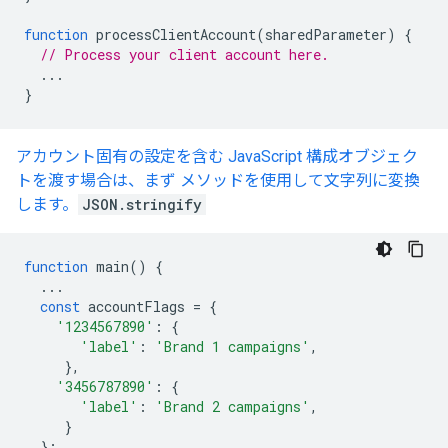
function
processClientAccount
(
sharedParameter
)
{
// Process your client account here.
...
}
アカウント固有の設定を含む JavaScript 構成オブジェク
トを渡す場合は、まず メソッドを使用して文字列に変換
します。
JSON.stringify
function
main
()
{
...
const
accountFlags
=
{
'1234567890'
:
{
'label'
:
'Brand 1 campaigns'
,
},
'3456787890'
:
{
'label'
:
'Brand 2 campaigns'
,
}
};