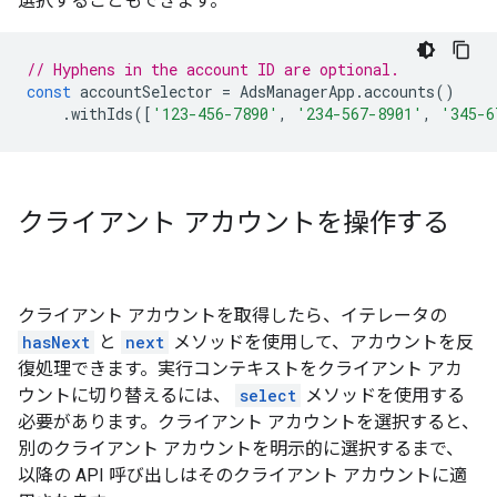
選択することもできます。
// Hyphens in the account ID are optional.
const
accountSelector
=
AdsManagerApp
.
accounts
()
.
withIds
([
'123-456-7890'
,
'234-567-8901'
,
'345-6
クライアント アカウントを操作する
クライアント アカウントを取得したら、イテレータの
hasNext
と
next
メソッドを使用して、アカウントを反
復処理できます。実行コンテキストをクライアント アカ
ウントに切り替えるには、
select
メソッドを使用する
必要があります。クライアント アカウントを選択すると、
別のクライアント アカウントを明示的に選択するまで、
以降の API 呼び出しはそのクライアント アカウントに適