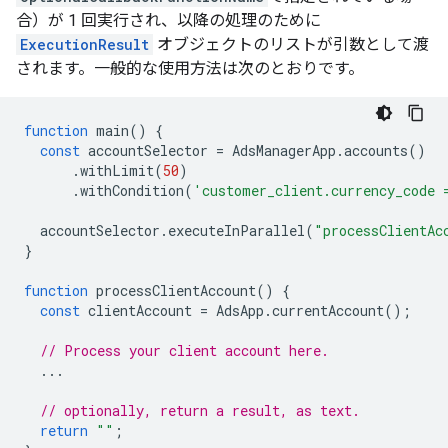
合）が 1 回実行され、以降の処理のために
ExecutionResult
オブジェクトのリストが引数として渡
されます。一般的な使用方法は次のとおりです。
function
main
()
{
const
accountSelector
=
AdsManagerApp
.
accounts
()
.
withLimit
(
50
)
.
withCondition
(
'customer_client.currency_code 
accountSelector
.
executeInParallel
(
"processClientAc
}
function
processClientAccount
()
{
const
clientAccount
=
AdsApp
.
currentAccount
();
// Process your client account here.
...
// optionally, return a result, as text.
return
""
;