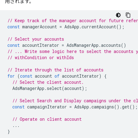
用されます。
// Keep track of the manager account for future refe
const
managerAccount
=
AdsApp
.
currentAccount
();
// Select your accounts
const
accountIterator
=
AdsManagerApp
.
accounts
()
// ... Write some logic here to select the accounts 
// withCondition or withIds
// Iterate through the list of accounts
for
(
const
account
of
accountIterator
)
{
// Select the client account.
AdsManagerApp
.
select
(
account
);
// Select Search and Display campaigns under the c
const
campaignIterator
=
AdsApp
.
campaigns
().
get
();
// Operate on client account
...
}