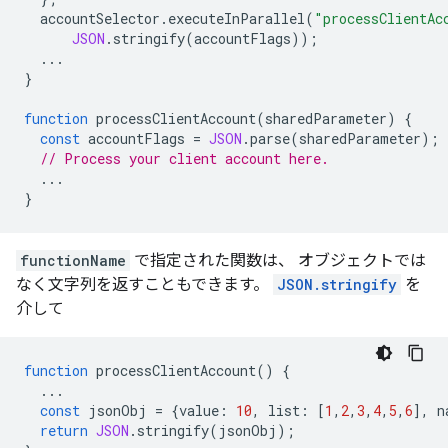
accountSelector
.
executeInParallel
(
"processClientAc
JSON
.
stringify
(
accountFlags
));
...
}
function
processClientAccount
(
sharedParameter
)
{
const
accountFlags
=
JSON
.
parse
(
sharedParameter
);
// Process your client account here.
...
}
functionName
で指定された関数は、 オブジェクトでは
なく文字列を返すこともできます。
JSON.stringify
を
介して
function
processClientAccount
()
{
...
const
jsonObj
=
{
value
:
10
,
list
:
[
1
,
2
,
3
,
4
,
5
,
6
],
n
return
JSON
.
stringify
(
jsonObj
);