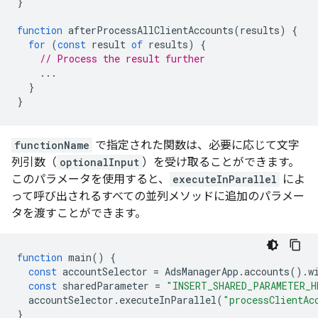
}
function
afterProcessAllClientAccounts
(
results
)
{
for
(
const
result
of
results
)
{
// Process the result further
...
}
}
functionName
で指定された関数は、必要に応じて文字
列引数（
optionalInput
）を受け取ることができます。
このパラメータを使用すると、
executeInParallel
によ
って呼び出されるすべての並列メソッドに追加のパラメー
タを渡すことができます。
function
main
()
{
const
accountSelector
=
AdsManagerApp
.
accounts
().
w
const
sharedParameter
=
"INSERT_SHARED_PARAMETER_H
accountSelector
.
executeInParallel
(
"processClientAc
}