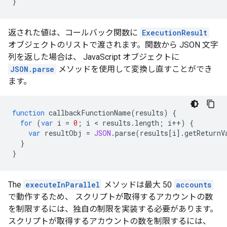
}
返された値は、コールバック関数に
ExecutionResult
オブジェクトのリストで渡されます。関数から JSON 文字
列を返した場合は、 JavaScript オブジェクトに
JSON.parse
メソッドを使用して変換し直すことができ
ます。
function
callbackFunctionName
(
results
)
{
for
(
var
i
=
0
;
i
 < 
results
.
length
;
i
++
)
{
var
resultObj
=
JSON
.
parse
(
results
[
i
].
getReturnV
}
}
The
executeInParallel
メソッドは最大 50
accounts
で動作するため、 スクリプトが取得するアカウントの数
を制限するには、独自の制限を実装する必要があります。
スクリプトが取得するアカウントの数を制限するには、