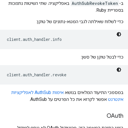
ב-
AuthSubRevokeToken
באפליקציה. שתי השיטות נתמכות
בספריית Ruby.
כדי לשלוח שאילתה לגבי המטא-נתונים של טוקן:
client.auth_handler.info
כדי לבטל טוקן של סשן:
client.auth_handler.revoke
במסמכי התיעוד המלאים בנושא
אימות AuthSub לאפליקציות
אינטרנט
אפשר לקרוא את כל הפרטים על AuthSub.
OAuth
בזמן כתיבת המאמר הזה, פרוטוקול OAuth לא נוסף למודול