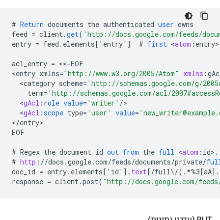
#
Return
documents
the
authenticated
user
owns
feed
=
client
.
get
(
'http://docs.google.com/feeds/docu
entry
=
feed
.
elements
[
'entry'
]
#
first
<
atom
:
entry
>

acl_entry
=
<<-
EOF
<
entry
xmlns
=
"http://www.w3.org/2005/Atom"
xmlns
:
gAc
<
category
scheme
=
'http://schemas.google.com/g/2005
term
=
'http://schemas.google.com/acl/2007#accessR
<
gAcl
:
role
value
=
'writer'
/
<
gAcl
:
scope
type
=
'user'
value
=
'new_writer@example.
<
/
entry
EOF
#
Regex
the
document
id
out
from
the
full
<
atom
:
id
>
.
#
http
:
//
docs
.
google
.
com
/
feeds
/
documents
/
private
/
ful
doc_id
=
entry
.
elements
[
'id'
]
.
text
[
/full\/(.*%3[aA
]
.
response
=
client
.
post
(
"http://docs.google.com/feeds
‫PUT (עדכון נתונים)