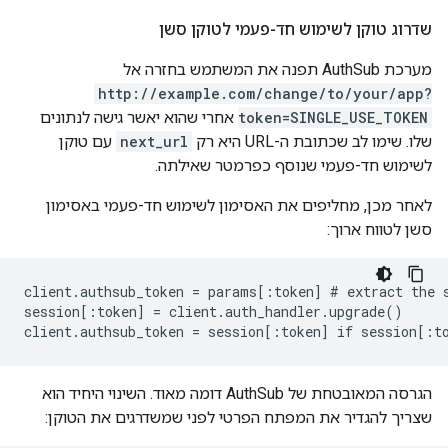
שדרוג טוקן לשימוש חד-פעמי לטוקן סשן
מערכת AuthSub תפנה את המשתמש בחזרה אל
http://example.com/change/to/your/app?
token=SINGLE_USE_TOKEN
אחרי שהוא יאשר גישה לנתונים
שלו. שימו לב שכתובת ה-URL היא רק
next_url
עם טוקן
לשימוש חד-פעמי שנוסף כפרמטר שאילתה.
לאחר מכן, מחליפים את האסימון לשימוש חד-פעמי באסימון
סשן לטווח ארוך:
client.authsub_token = params[:token] # extract the s
session[:token] = client.auth_handler.upgrade()

client.authsub_token = session[:token] if session[:t
הגרסה המאובטחת של AuthSub דומה מאוד. השינוי היחיד הוא
שצריך להגדיר את המפתח הפרטי לפני שמשדרגים את הטוקן: