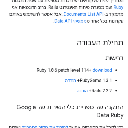
המדריך מניח שלקוראים יש היכרות מסוימת עם שפת התכנות
Ruby
ועם מסגרת פיתוח האינטרנט Rails. ברוב הדוגמאות אני
מתמקד ב-
Documents List API
, אבל אפשר להשתמש באותם
עקרונות בכל אחד מ
ממשקי Data API
.
תחילת העבודה
דרישות
‫Ruby 1.8.6 patch level 114+
download
‫RubyGems 1.3.1+
הורדה
‫Rails 2.2.2+
הורדה
התקנה של ספריית כלי השירות של Google
Data Ruby
כדי לקבל את הספרייה, אפשר
להוריד את מקור הספרייה
ישירות