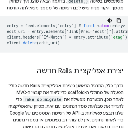
משתמשים בשיטה
delete()
. בדוגמה הבאה מוצג איך למחוק
מסמך. הקוד מניח שיש לכם רשומה של מסמך משאילתה קודמת.
entry
=
feed
.
elements
[
'entry'
]
#
first
<
atom
:
entry
edit_uri
=
entry
.
elements
[
"link[@rel='edit'
]
"]
.
attri
client
.
headers
[
'If-Match'
]
=
entry
.
attribute
(
'etag'
)
client
.
delete
(
edit_uri
)
יצירת אפליקציית Rails חדשה
בדרך כלל, התרגיל הראשון ביצירת אפליקציית Rails חדשה כולל
הפעלה של מחוללי ה-scaffold כדי ליצור את קובצי ה-MVC.
לאחר מכן, המערכת מפעילה את
rake db:migrate
כדי
להגדיר את טבלאות מסד הנתונים. עם זאת, מכיוון שהאפליקציה
שלנו תבצע שאילתות ב-API של רשימת המסמכים של Google
כדי לאחזר נתונים, אין לנו צורך רב בפיגומים או במסדי נתונים
גנריים. במקום זאת, יוצרים אפליקציה חדשה ובקר פשוט: