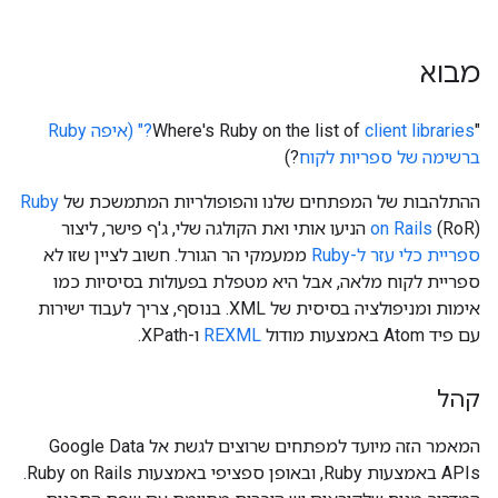
מבוא
‫"Where's Ruby on the list of
client libraries?" ‏(איפה Ruby
ברשימה של ספריות לקוח
?)
ההתלהבות של המפתחים שלנו והפופולריות המתמשכת של
Ruby
(RoR) הניעו אותי ואת הקולגה שלי, ג'ף פישר, ליצור
on Rails
ספריית כלי עזר ל-Ruby
ממעמקי הר הגורל. חשוב לציין שזו לא
ספריית לקוח מלאה, אבל היא מטפלת בפעולות בסיסיות כמו
אימות ומניפולציה בסיסית של XML. בנוסף, צריך לעבוד ישירות
עם פיד Atom באמצעות מודול
REXML
ו-XPath.
קהל
המאמר הזה מיועד למפתחים שרוצים לגשת אל Google Data
APIs באמצעות Ruby, ובאופן ספציפי באמצעות Ruby on Rails.