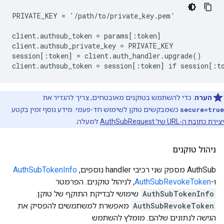
PRIVATE_KEY = '/path/to/private_key.pem'

client.authsub_token = params[:token]

client.authsub_private_key = PRIVATE_KEY

session[:token] = client.auth_handler.upgrade()

client.authsub_token = session[:token] if session[:t
הערה
: כדי להשתמש בטוקנים מאובטחים, צריך להגדיר את
secure=true
כשמבקשים טוקן לשימוש חד-פעמי. מידע נוסף זמין בקטע
יצירת כתובת ה-URL של AuthSubRequest
למעלה.
ניהול טוקנים
‫AuthSub מספק שני רכיבי handler נוספים,‏
AuthSubTokenInfo
ו-
AuthSubRevokeToken
, לניהול טוקנים. הפרמטר
AuthSubTokenInfo
שימושי לבדיקת התוקף של טוקן.
AuthSubRevokeToken
מאפשרת למשתמשים להפסיק את
הגישה לנתונים שלהם. מומלץ להשתמש