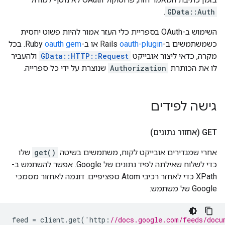
.
GData::Auth
השימוש ב-OAuth בספריית כלי העזר אמור להיות פשוט יחסית
כשמשתמשים ב-Rails
oauth-plugin
או ב-Ruby
oauth gem
. בכל
מקרה, כדאי ליצור אובייקט
GData::HTTP::Request
ולהעביר
לו את הכותרת
Authorization
שנוצרת על ידי כל ספרייה.
גישה לפידים
‫GET (אחזור נתונים)
אחרי שמגדירים אובייקט לקוח, משתמשים בשיטה
get()
שלו
כדי לשלוח שאילתה לפיד נתונים של Google. אפשר להשתמש ב-
XPath כדי לאחזר רכיבי Atom ספציפיים. דוגמה לאחזור מסמכי
Google של משתמש:
feed
=
client
.
get
(
'
http
:
//docs.google.com/feeds/docu