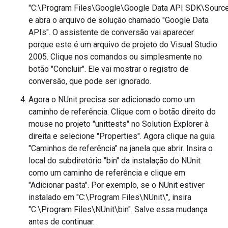
"C:\Program Files\Google\Google Data API SDK\Sourc
e abra o arquivo de solução chamado "Google Data
APIs". O assistente de conversão vai aparecer
porque este é um arquivo de projeto do Visual Studio
2005. Clique nos comandos ou simplesmente no
botão "Concluir". Ele vai mostrar o registro de
conversão, que pode ser ignorado.
Agora o NUnit precisa ser adicionado como um
caminho de referência. Clique com o botão direito do
mouse no projeto "unittests" no Solution Explorer à
direita e selecione "Properties". Agora clique na guia
"Caminhos de referência" na janela que abrir. Insira o
local do subdiretório "bin" da instalação do NUnit
como um caminho de referência e clique em
"Adicionar pasta". Por exemplo, se o NUnit estiver
instalado em "C:\Program Files\NUnit\", insira
"C:\Program Files\NUnit\bin". Salve essa mudança
antes de continuar.