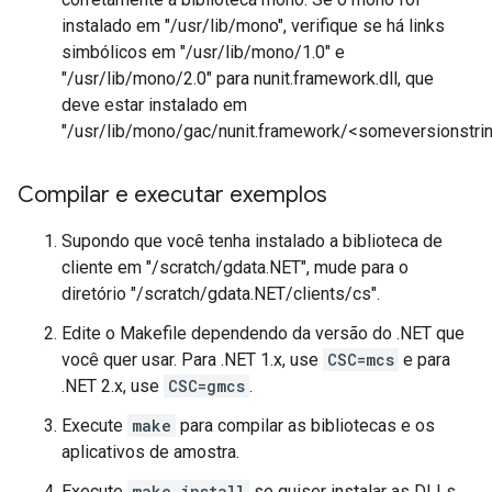
instalado em "/usr/lib/mono", verifique se há links
simbólicos em "/usr/lib/mono/1.0" e
"/usr/lib/mono/2.0" para nunit.framework.dll, que
deve estar instalado em
"/usr/lib/mono/gac/nunit.framework/<someversionstring
Compilar e executar exemplos
Supondo que você tenha instalado a biblioteca de
cliente em "/scratch/gdata.NET", mude para o
diretório "/scratch/gdata.NET/clients/cs".
Edite o Makefile dependendo da versão do .NET que
você quer usar. Para .NET 1.x, use
CSC=mcs
e para
.NET 2.x, use
CSC=gmcs
.
Execute
make
para compilar as bibliotecas e os
aplicativos de amostra.
Execute
make install
se quiser instalar as DLLs