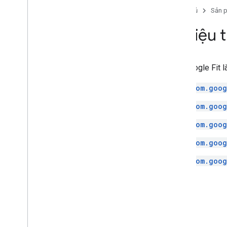
Trang chủ
Sản 
Tài liệu
API Google Fit l
com.goog
com.goog
com.goog
com.goog
com.goog