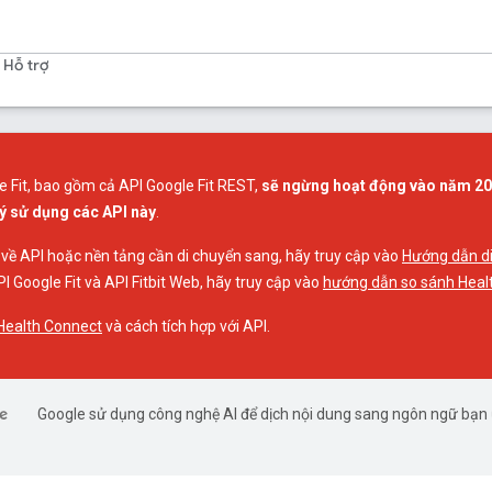
Hỗ trợ
e Fit, bao gồm cả API Google Fit REST,
sẽ ngừng hoạt động vào năm 2
ý sử dụng các API này
.
 về API hoặc nền tảng cần di chuyển sang, hãy truy cập vào
Hướng dẫn di
I Google Fit và API Fitbit Web, hãy truy cập vào
hướng dẫn so sánh Heal
Health Connect
và cách tích hợp với API.
Google sử dụng công nghệ AI để dịch nội dung sang ngôn ngữ bạn 