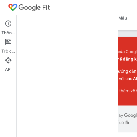
Fit
Trang chủ
Hướng dẫn
Tài liệu tham khảo
Mẫu
Thông tin
Trò chuyện
Các API của Googl
không thể đăng k
API Fit cho Android
API
Tài liệu tham khảo API
Để biết hướng dẫn
Ghi chú phát hành
Connect với các AP
API REST của Fit
Tìm hiểu thêm về 
AI có thể có lỗi.