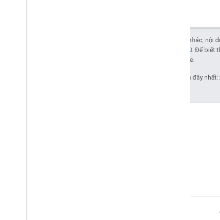
Trừ phi có lưu ý khác, nội
phép Apache 2.0
. Để biết 
liên kết với Oracle.
Cập nhật lần gần đây nhất:
Thông tin sản phẩm