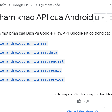
phẩm
Google Fit
Tài liệu tham khảo
Th
 tham khảo API của Android
à một phần của Dịch vụ Google Play. API Google Fit có trong các 
le.android.gms.fitness
le.android.gms.fitness.data
le.android.gms.fitness.request
le.android.gms.fitness.result
le.android.gms.fitness.service
Thông tin này có hữu ích không cho bạn kh
Gửi ý kiến phản hồi