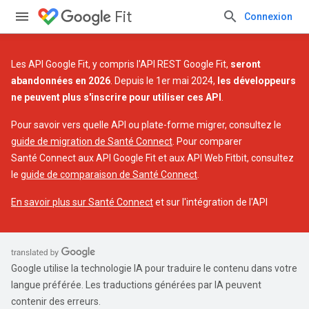
Fit
Connexion
Les API Google Fit, y compris l'API REST Google Fit,
seront
abandonnées en 2026
. Depuis le 1er mai 2024,
les développeurs
ne peuvent plus s'inscrire pour utiliser ces API
.
Pour savoir vers quelle API ou plate-forme migrer, consultez le
guide de migration de Santé Connect
. Pour comparer
Santé Connect aux API Google Fit et aux API Web Fitbit, consultez
le
guide de comparaison de Santé Connect
.
En savoir plus sur Santé Connect
et sur l'intégration de l'API
Google utilise la technologie IA pour traduire le contenu dans votre
langue préférée. Les traductions générées par IA peuvent
contenir des erreurs.